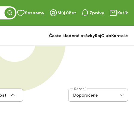
Seznamy
Můj účet
Zprávy
Košík
Často kladené otázky
RajClub
Kontakt
Řazení
ost