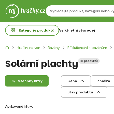
Kategorie
produktů
Velký letní výprodej
Hračky na ven
Bazény
Příslušenství k bazénům
Solární plachty
18 produktů
Všechny filtry
Cena
Značka
Stav produktu
Aplikované filtry: