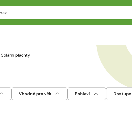
Solární plachty
Vhodné pro věk
Pohlaví
Dostupn