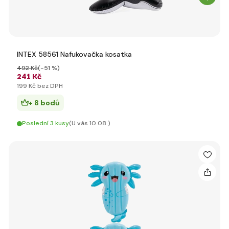
INTEX 58561 Nafukovačka kosatka
492 Kč
(-51 %)
241 Kč
199 Kč bez DPH
+ 8 bodů
Poslední 3 kusy
(U vás 10.08.)