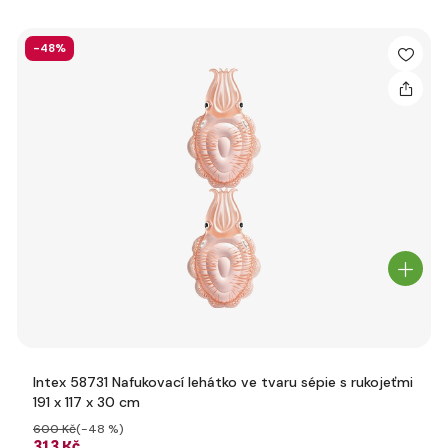
-48%
Intex 58731 Nafukovací lehátko ve tvaru sépie s rukojeťmi
191 x 117 x 30 cm
600 Kč
(-48 %)
313 Kč