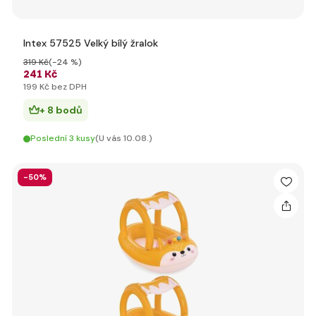
Intex 57525 Velký bílý žralok
319 Kč
(-24 %)
241 Kč
199 Kč bez DPH
+ 8 bodů
Poslední 3 kusy
(U vás 10.08.)
-50%