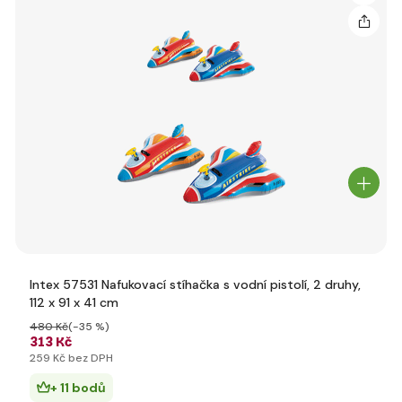
Intex 57531 Nafukovací stíhačka s vodní pistolí, 2 druhy,
112 x 91 x 41 cm
480 Kč
(-35 %)
313 Kč
259 Kč bez DPH
+ 11 bodů