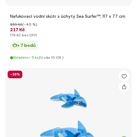
Nafukovací vodní skútr s úchyty Sea Surfer™, 117 x 77 cm
359 Kč
(-40 %)
217 Kč
179 Kč bez DPH
+ 7 bodů
Skladem> 5 ks
(U vás 10.08.)
-38%