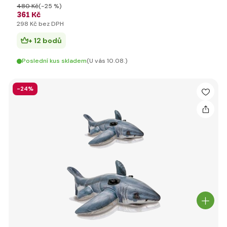
480 Kč
(-25 %)
361 Kč
298 Kč bez DPH
+ 12 bodů
Poslední kus skladem
(U vás 10.08.)
-24%