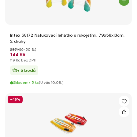
Intex 58172 Nafukovací lehátko s rukojeťmi, 79x58x13cm,
2 druhy
287 Kč
(-50 %)
144 Kč
119 Kč bez DPH
+ 5 bodů
Skladem> 5 ks
(U vás 10.08.)
-45%