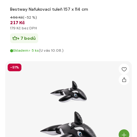
Bestway Nafukovací tuleň 157 x 114 cm
456 Kč
(-52 %)
217 Kč
179 Kč bez DPH
+ 7 bodů
Skladem> 5 ks
(U vás 10.08.)
-51%