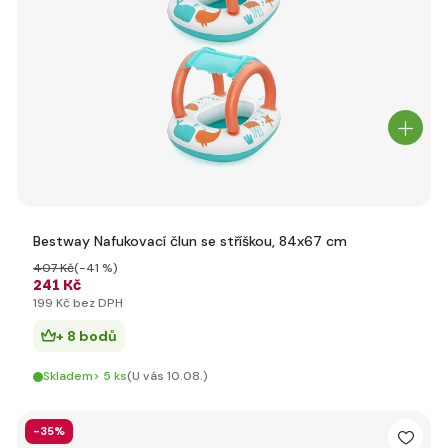
Bestway Nafukovací člun se stříškou, 84x67 cm
407 Kč
(-41 %)
241 Kč
199 Kč bez DPH
+ 8 bodů
Skladem> 5 ks
(U vás 10.08.)
-35%