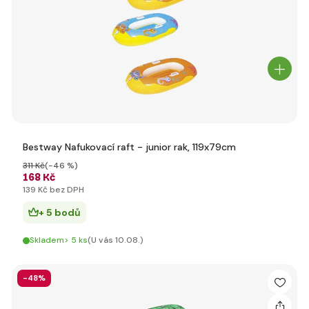
Bestway Nafukovací raft - junior rak, 119x79cm
311 Kč
(-46 %)
168 Kč
139 Kč bez DPH
+ 5 bodů
Skladem> 5 ks
(U vás 10.08.)
-48%