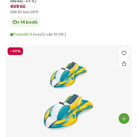
739 Kč
(-45 %)
409 Kč
338 Kč bez DPH
+ 14 bodů
Poslední 3 kusy
(U vás 10.08.)
-40%