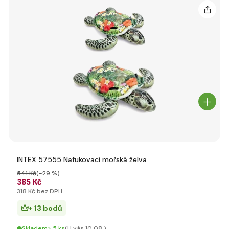
INTEX 57555 Nafukovací mořská želva
541 Kč
(-29 %)
385 Kč
318 Kč bez DPH
+ 13 bodů
Skladem> 5 ks
(U vás 10.08.)