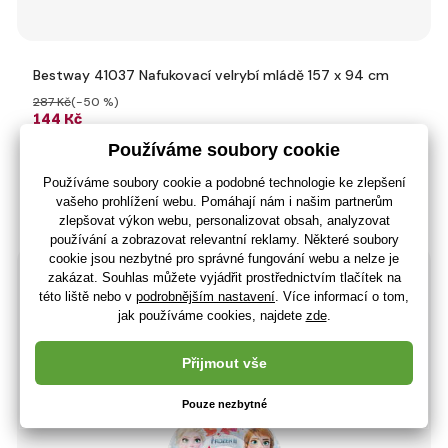
Bestway 41037 Nafukovací velrybí mládě 157 x 94 cm
287 Kč
(-50 %)
144 Kč
119 Kč bez DPH
+ 5 bodů
Skladem> 5 ks
(U vás 10.08.)
-56%