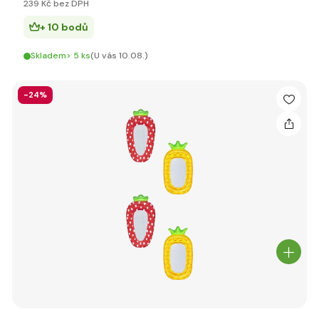
239 Kč bez DPH
+ 10 bodů
Skladem> 5 ks
(U vás 10.08.)
-24%