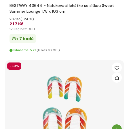
BESTWAY 43644 - Nafukovací lehátko se síťkou Sweet
Summer Lounge 178 x 103 cm
287 Kč
(-24 %)
217 Kč
179 Kč bez DPH
+ 7 bodů
Skladem> 5 ks
(U vás 10.08.)
-50%