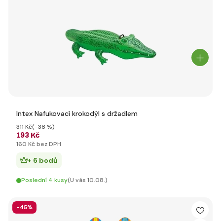
Intex Nafukovací krokodýl s držadlem
311 Kč
(-38 %)
193 Kč
160 Kč bez DPH
+ 6 bodů
Poslední 4 kusy
(U vás 10.08.)
-45%