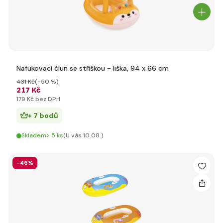
Nafukovací člun se stříškou - liška, 94 x 66 cm
431 Kč
(-50 %)
217 Kč
179 Kč bez DPH
+ 7 bodů
Skladem> 5 ks
(U vás 10.08.)
-46%