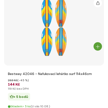
Bestway 42046 - Nafukovací lehátko surf 114x46cm
263 Kč
(-45 %)
144 Kč
119 Kč bez DPH
+ 5 bodů
Skladem> 5 ks
(U vás 10.08.)