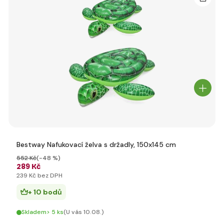
Bestway Nafukovací želva s držadly, 150x145 cm
552 Kč
(-48 %)
289 Kč
239 Kč bez DPH
+ 10 bodů
Skladem> 5 ks
(U vás 10.08.)