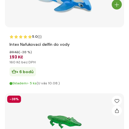
5.0
(1
)
Intex Nafukovací delfín do vody
311 Kč
(-38 %)
193 Kč
160 Kč bez DPH
+ 6 bodů
Skladem> 5 ks
(U vás 10.08.)
-38%