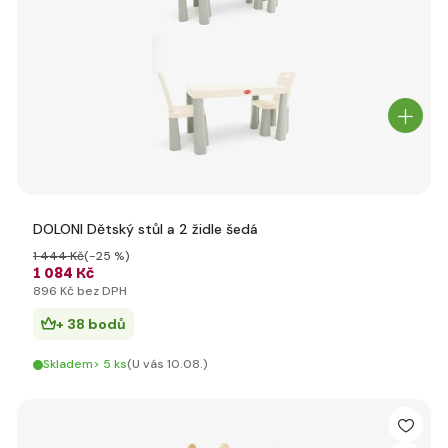
DOLONI Dětský stůl a 2 židle šedá
1 444 Kč
(-25 %)
1 084 Kč
896 Kč bez DPH
+ 38 bodů
Skladem> 5 ks
(U vás 10.08.)