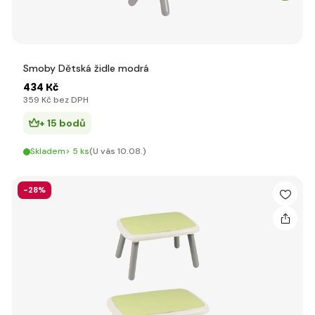
Smoby Dětská židle modrá
434 Kč
359 Kč bez DPH
+ 15 bodů
Skladem> 5 ks
(U vás 10.08.)
-28%