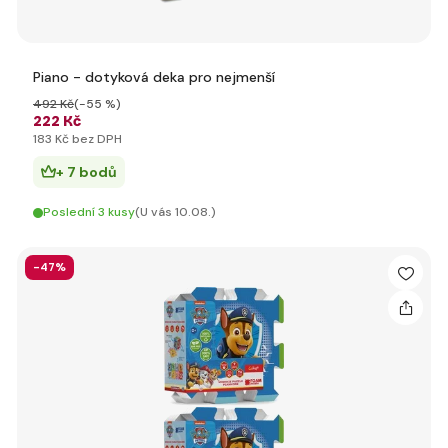
Piano - dotyková deka pro nejmenší
492 Kč
(-55 %)
222 Kč
183 Kč bez DPH
+ 7 bodů
Poslední 3 kusy
(U vás 10.08.)
-47%