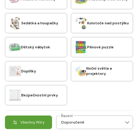
Sedátka a houpačky
Kolotoče nad postýlku
Dětský nábytok
Pěnové puzzle
Noční světla a
Doplňky
projektory
Bezpečnostní prvky
Řazení
Všechny filtry