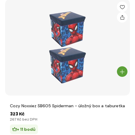
Cozy Noxxiez SB605 Spiderman - úložný box a taburetka
323 Kč
267 Kč bez DPH
+ 11 bodů