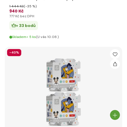
1 444 Kč
(-35 %)
940 Kč
777 Kč bez DPH
+ 33 bodů
Skladem> 5 ks
(U vás 10.08.)
-40%