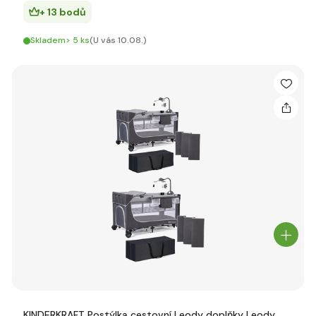
+ 13 bodů
Skladem> 5 ks
(U vás 10.08.)
KINDERKRAFT Postýlka cestovní Leody doplňky Leody