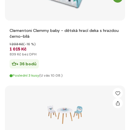
Clementoni Clemmy baby - dětská hrací deka s hrazdou
černo-bílá
1 203 Kč
(-16 %)
1 015 Kč
839 Kč bez DPH
+ 36 bodů
Poslední 3 kusy
(U vás 10.08.)