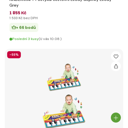
Grey
1 855 Kč
1 533 Kč bez DPH
+ 66 bodů
Poslední 3 kusy
(U vás 10.08.)
-55%