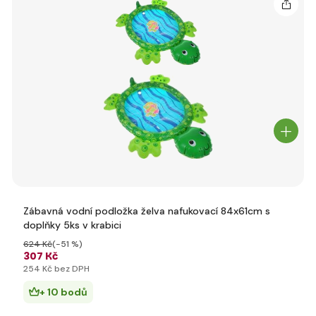
Zábavná vodní podložka želva nafukovací 84x61cm s
doplňky 5ks v krabici
624 Kč
(-51 %)
307 Kč
254 Kč bez DPH
+ 10 bodů