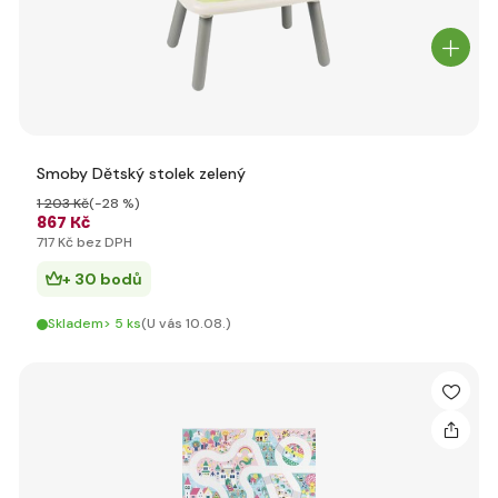
Smoby Dětský stolek zelený
1 203 Kč
(-28 %)
867 Kč
717 Kč bez DPH
+ 30 bodů
Skladem> 5 ks
(U vás 10.08.)