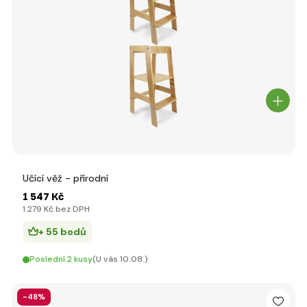
Učící věž - přírodní
1 547 Kč
1 279 Kč bez DPH
+ 55 bodů
Poslední 2 kusy
(U vás 10.08.)
-48%