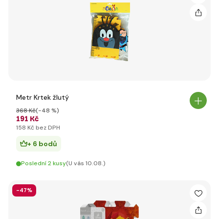
Metr Krtek žlutý
368 Kč
(-48 %)
191 Kč
158 Kč bez DPH
+ 6 bodů
Poslední 2 kusy
(U vás 10.08.)
-47%