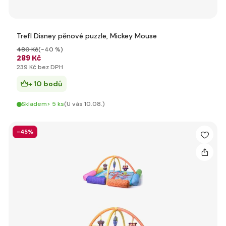
Trefl Disney pěnové puzzle, Mickey Mouse
480 Kč
(-40 %)
289 Kč
239 Kč bez DPH
+ 10 bodů
Skladem> 5 ks
(U vás 10.08.)
-45%