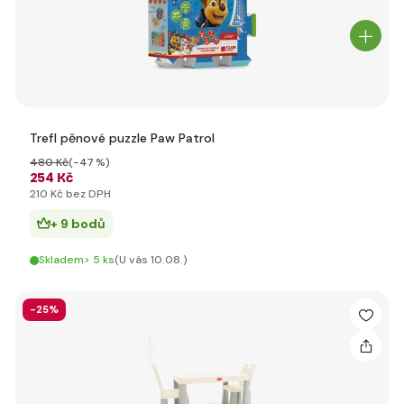
Trefl pěnové puzzle Paw Patrol
480 Kč
(-47 %)
254 Kč
210 Kč bez DPH
+ 9 bodů
Skladem> 5 ks
(U vás 10.08.)
-25%