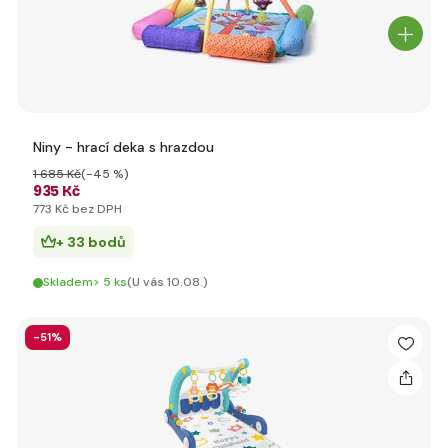
Niny - hrací deka s hrazdou
1 685 Kč
(-45 %)
935 Kč
773 Kč bez DPH
+ 33 bodů
Skladem> 5 ks
(U vás 10.08.)
-51%