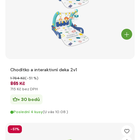
Chodítko a interaktivní deka 2v1
1 764 Kč
(-51 %)
865 Kč
715 Kč bez DPH
+ 30 bodů
Poslední 4 kusy
(U vás 10.08.)
-51%