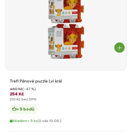
Trefl Pěnové puzzle Lví král
480 Kč
(-47 %)
254 Kč
210 Kč bez DPH
+ 9 bodů
Skladem> 5 ks
(U vás 10.08.)