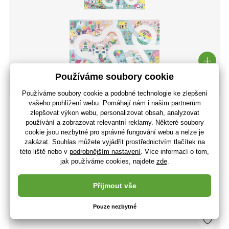
Janod Cross roads Koberec a hrací podložka na zem pro
dívky Magické království 120 x
626 Kč
517 Kč bez DPH
+ 22 bodů
Skladem 5 ks
(U vás 10.08.)