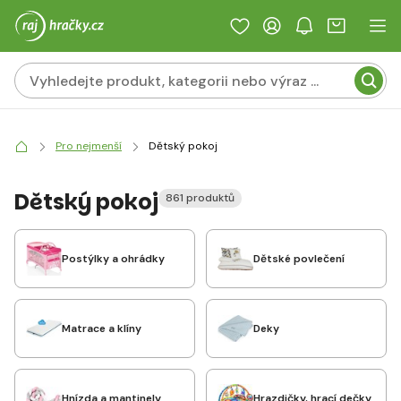
Pro nejmenší
Dětský pokoj
Dětský pokoj
861 produktů
Postýlky a ohrádky
Dětské povlečení
Matrace a klíny
Deky
Hnízda a mantinely
Hrazdičky, hrací dečky