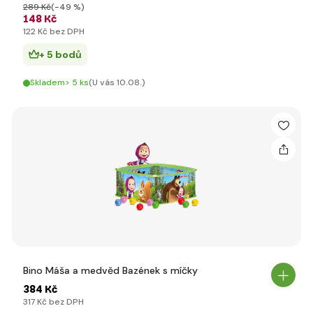
289 Kč
(-49 %)
148 Kč
122 Kč bez DPH
+ 5 bodů
Skladem> 5 ks
(U vás 10.08.)
Bino Máša a medvěd Bazének s míčky
384 Kč
317 Kč bez DPH