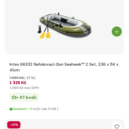
Intex 66332 Nafukovací člun Seahawk™ 2 Set, 236 x 114 x
41cm
1 685 Kč
(-21 %)
1 325 Kč
1 095 Kč bez DPH
+ 47 bodů
Skladem> 5 ks
(U vás 11.08.)
-41%