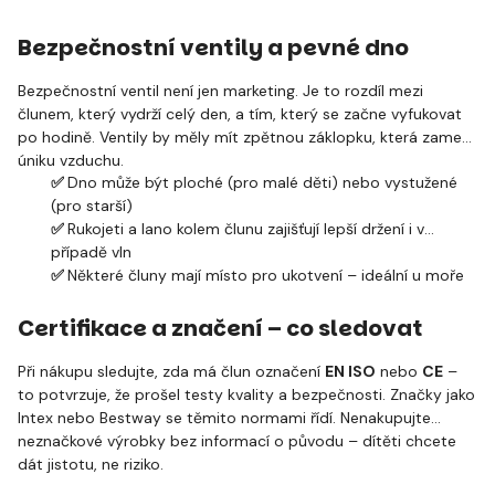
Bezpečnostní ventily a pevné dno
Bezpečnostní ventil není jen marketing. Je to rozdíl mezi
člunem, který vydrží celý den, a tím, který se začne vyfukovat
po hodině. Ventily by měly mít zpětnou záklopku, která zamezí
úniku vzduchu.
✅
Dno může být ploché (pro malé děti) nebo vystužené
(pro starší)
✅
Rukojeti a lano kolem člunu zajišťují lepší držení i v
případě vln
✅
Některé čluny mají místo pro ukotvení – ideální u moře
Certifikace a značení – co sledovat
Při nákupu sledujte, zda má člun označení
EN ISO
nebo
CE
–
to potvrzuje, že prošel testy kvality a bezpečnosti. Značky jako
Intex nebo Bestway se těmito normami řídí. Nenakupujte
neznačkové výrobky bez informací o původu – dítěti chcete
dát jistotu, ne riziko.