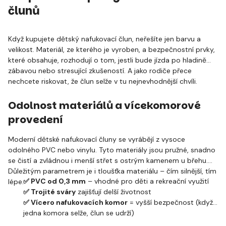
člunů
Když kupujete dětský nafukovací člun, neřešíte jen barvu a
velikost. Materiál, ze kterého je vyroben, a bezpečnostní prvky,
které obsahuje, rozhodují o tom, jestli bude jízda po hladině
zábavou nebo stresující zkušeností. A jako rodiče přece
nechcete riskovat, že člun selže v tu nejnevhodnější chvíli.
Odolnost materiálů a vícekomorové
provedení
Moderní dětské nafukovací čluny se vyrábějí z vysoce
odolného PVC nebo vinylu. Tyto materiály jsou pružné, snadno
se čistí a zvládnou i menší střet s ostrým kamenem u břehu.
Důležitým parametrem je i tloušťka materiálu – čím silnější, tím
✅ PVC od 0,3 mm
– vhodné pro děti a rekreační využití
lépe.
✅ Trojité sváry
zajišťují delší životnost
✅ Vícero nafukovacích komor
= vyšší bezpečnost (když
jedna komora selže, člun se udrží)