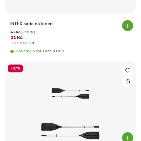
INTEX sada na lepení
47 Kč
(-55 %)
21 Kč
17 Kč bez DPH
Skladem> 5 ks
(U vás 11.08.)
-37%