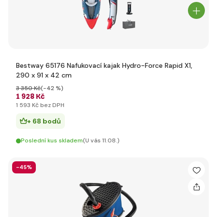
Bestway 65176 Nafukovací kajak Hydro-Force Rapid X1,
290 x 91 x 42 cm
3 350 Kč
(-42 %)
1 928 Kč
1 593 Kč bez DPH
+ 68 bodů
Poslední kus skladem
(U vás 11.08.)
-45%