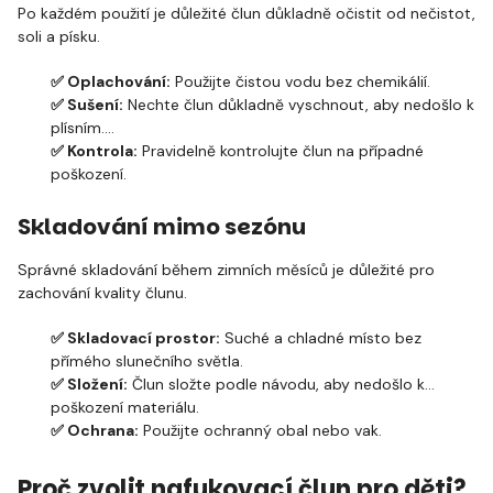
Po každém použití je důležité člun důkladně očistit od nečistot,
soli a písku.
✅ Oplachování:
Použijte čistou vodu bez chemikálií.
✅ Sušení:
Nechte člun důkladně vyschnout, aby nedošlo k
plísním.
✅ Kontrola:
Pravidelně kontrolujte člun na případné
poškození.
Skladování mimo sezónu
Správné skladování během zimních měsíců je důležité pro
zachování kvality člunu.
✅ Skladovací prostor:
Suché a chladné místo bez
přímého slunečního světla.
✅ Složení:
Člun složte podle návodu, aby nedošlo k
poškození materiálu.
✅ Ochrana:
Použijte ochranný obal nebo vak.
Proč zvolit nafukovací člun pro děti?