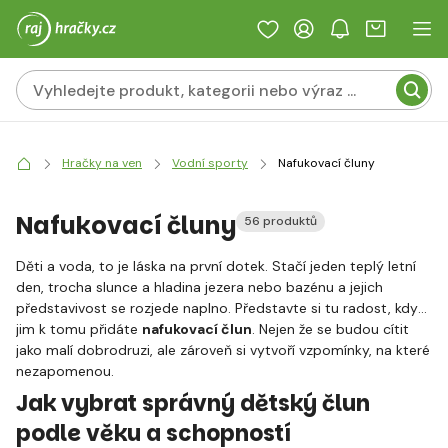
Hračky na ven
Vodní sporty
Nafukovací čluny
Nafukovací čluny
56 produktů
Děti a voda, to je láska na první dotek. Stačí jeden teplý letní
den, trocha slunce a hladina jezera nebo bazénu a jejich
představivost se rozjede naplno. Představte si tu radost, když
jim k tomu přidáte
nafukovací člun
. Nejen že se budou cítit
jako malí dobrodruzi, ale zároveň si vytvoří vzpomínky, na které
nezapomenou.
Jak vybrat správný dětský člun
podle věku a schopností