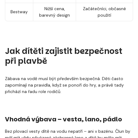
Nižší cena,
Začátečníci, občasné
Bestway
barevný design
použití
Jak dítěti zajistit bezpečnost
při plavbě
Zábava na vodě musí být především bezpečná. Děti často
zapomínají na pravidla, když se ponoří do hry, a právě tady
přichází na řadu role rodičů.
Vhodná výbava – vesta, lano, pádlo
Bez plovací vesty dítě na vodu nepatří – ani v bazénu. Člun by
měl mít vždy přivázané záchranné lano a dítě by mělo mít