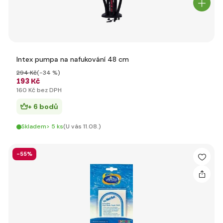
Intex pumpa na nafukování 48 cm
294 Kč
(-34 %)
193 Kč
160 Kč bez DPH
+ 6 bodů
Skladem> 5 ks
(U vás 11.08.)
-55%