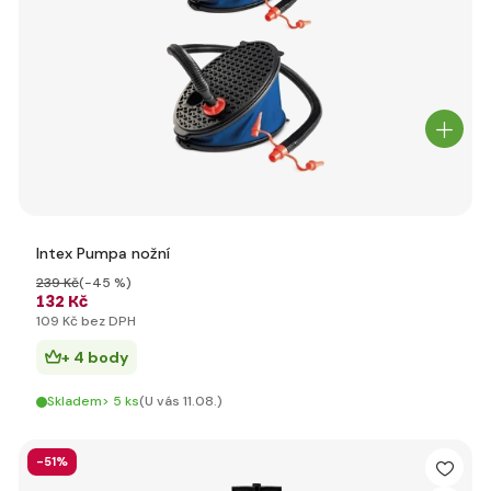
Intex Pumpa nožní
239 Kč
(-45 %)
132 Kč
109 Kč bez DPH
+ 4 body
Skladem> 5 ks
(U vás 11.08.)
-51%