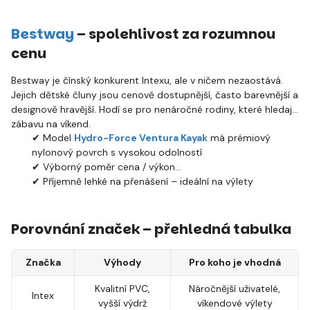
Bestway
– spolehlivost za rozumnou
cenu
Bestway je čínský konkurent Intexu, ale v ničem nezaostává.
Jejich dětské čluny jsou cenově dostupnější, často barevnější a
designově hravější. Hodí se pro nenáročné rodiny, které hledají
zábavu na víkend.
✔ Model
Hydro-Force Ventura Kayak
má prémiový
nylonový povrch s vysokou odolností
✔ Výborný poměr cena / výkon
✔ Příjemně lehké na přenášení – ideální na výlety
Porovnání značek – přehledná tabulka
Značka
Výhody
Pro koho je vhodná
Kvalitní PVC,
Náročnější uživatelé,
Intex
vyšší výdrž
víkendové výlety