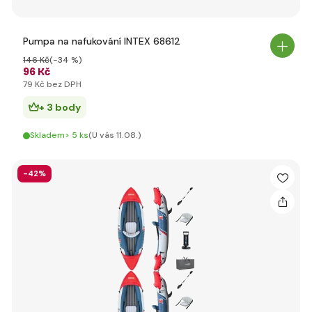
Pumpa na nafukování INTEX 68612
146 Kč
(-34 %)
96 Kč
79 Kč bez DPH
+ 3 body
Skladem> 5 ks
(U vás 11.08.)
-42%