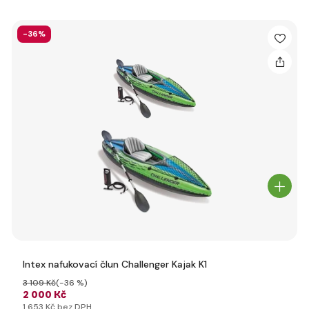
-36%
Intex nafukovací člun Challenger Kajak K1
3 109 Kč
(-36 %)
2 000 Kč
1 653 Kč bez DPH