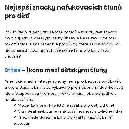
Nejlepší značky nafukovacích člunů
pro děti
Pokud jde o důvěru, zkušenosti rodičů a kvalitu, dvě značky
dominují trhu s dětskými čluny:
Intex
a
Bestway
. Obě mají
roky tradice, tisíce recenzí a produkty, které se osvědčily i v
náročnějších podmínkách. Ale jak se liší a pro koho jsou
vhodné?
Intex
– ikona mezi dětskými čluny
Americká značka Intex je synonymem pro bezpečnost, kvalitu
a výdrž. Jejich čluny jsou vybavené promyšlenými detaily, ať už
jde o bezpečnostní komory, měkké okraje nebo pohodlné
nafukovací dno.
✔ Model
Explorer Pro 100
je ideální pro děti od 6 let
✔ Člun
Seahawk Junior
má vyšší nosnost a zvládne i dva
✔ Intex klade důraz na kontrolu kvality, každý člun je
testován