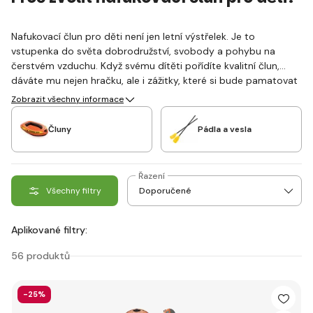
Nafukovací člun pro děti není jen letní výstřelek. Je to
vstupenka do světa dobrodružství, svobody a pohybu na
čerstvém vzduchu. Když svému dítěti pořídíte kvalitní člun,
dáváte mu nejen hračku, ale i zážitky, které si bude pamatovat
celý život.
Zobrazit všechny informace
Čluny
Pádla a vesla
Řazení
Všechny filtry
Aplikované filtry:
56 produktů
-25%