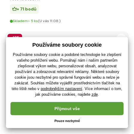
+ 71 bodů
Skladem> 5 ks
(U vás 11.08.)
-48%