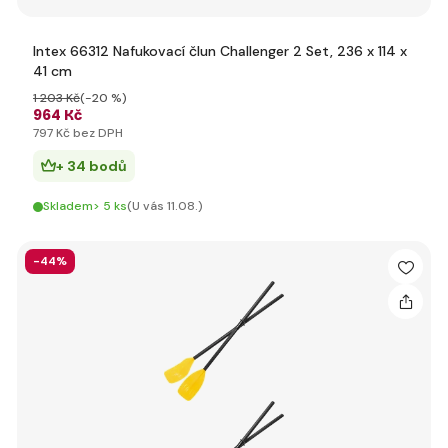
Intex 66312 Nafukovací člun Challenger 2 Set, 236 x 114 x
41 cm
1 203 Kč
(-20 %)
964 Kč
797 Kč bez DPH
+ 34 bodů
Skladem> 5 ks
(U vás 11.08.)
-44%