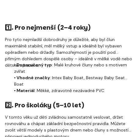
1️⃣.
Pro nejmenší (2–4 roky)
Pro tyto nejmladší dobrodruhy je důležité, aby byl člun
maximálně stabilní, měl mělký vstup a ideálně byl vybaven
opěradlem nebo držadly. Samozřejmostí je použití pod
přímým dohledem dospělé osoby – ideálně v mělké vodě nebo
▪️ Doporučený typ
: Malé kruhové čluny nebo s motivem
dětském bazénu.
zvířat
▪️ Vhodné značky
: Intex Baby Boat, Bestway Baby Seat
Boat
▪️ Materiál
: Měkké, zdravotně nezávadné PVC
2️⃣.
Pro školáky (5–10 let)
V tomto věku už děti zvládnou samostatně veslovat, držet
rovnováhu a chápat základní bezpečnostní pravidla. Můžete
zvolit větší modely s plastovým dnem nebo čluny s možností
připojení jednoduchého motoru.