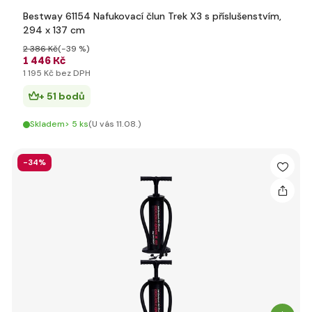
Bestway 61154 Nafukovací člun Trek X3 s příslušenstvím,
294 x 137 cm
2 386 Kč
(-39 %)
1 446 Kč
1 195 Kč bez DPH
+ 51 bodů
Skladem> 5 ks
(U vás 11.08.)
-34%