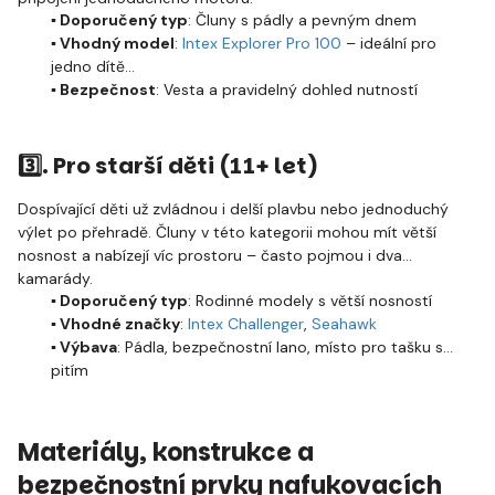
▪️ Doporučený typ
: Čluny s pádly a pevným dnem
▪️ Vhodný model
:
Intex Explorer Pro 100
– ideální pro
jedno dítě
▪️ Bezpečnost
: Vesta a pravidelný dohled nutností
3️⃣.
Pro starší děti (11+ let)
Dospívající děti už zvládnou i delší plavbu nebo jednoduchý
výlet po přehradě. Čluny v této kategorii mohou mít větší
nosnost a nabízejí víc prostoru – často pojmou i dva
kamarády.
▪️ Doporučený typ
: Rodinné modely s větší nosností
▪️ Vhodné značky
:
Intex Challenger
,
Seahawk
▪️ Výbava
: Pádla, bezpečnostní lano, místo pro tašku s
pitím
Materiály, konstrukce a
bezpečnostní prvky nafukovacích