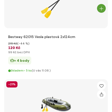
Bestway 62015 Vesla plastová 2x124cm
215 Kč
(-44 %)
120 Kč
99 Kč bez DPH
+ 4 body
Skladem> 5 ks
(U vás 11.08.)
-21%