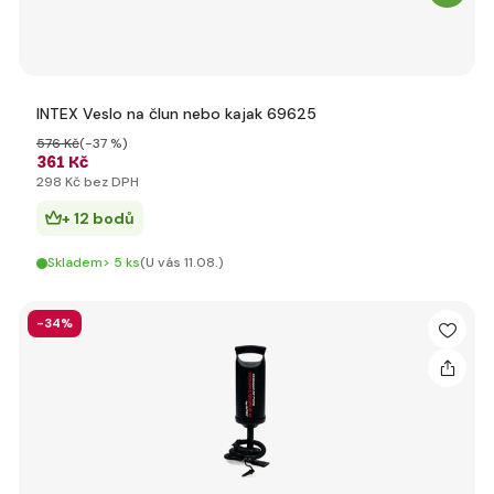
INTEX Veslo na člun nebo kajak 69625
576 Kč
(-37 %)
361 Kč
298 Kč bez DPH
+ 12 bodů
Skladem> 5 ks
(U vás 11.08.)
-34%