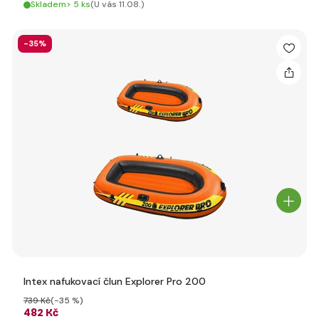
Skladem> 5 ks
(U vás 11.08.)
-35%
Intex nafukovací člun Explorer Pro 200
739 Kč
(-35 %)
482 Kč