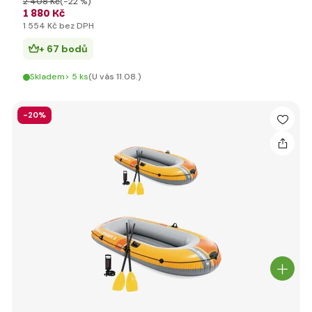
2 408 Kč
(-22 %)
1 880 Kč
1 554 Kč bez DPH
+ 67 bodů
Skladem> 5 ks
(U vás 11.08.)
-20%