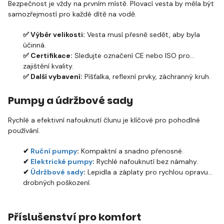
Bezpečnost je vždy na prvním místě. Plovací vesta by měla být
samozřejmostí pro každé dítě na vodě.
✅ Výběr velikosti:
Vesta musí přesně sedět, aby byla
účinná.
✅ Certifikace:
Sledujte označení CE nebo ISO pro
zajištění kvality.
✅ Další vybavení:
Píšťalka, reflexní prvky, záchranný kruh.
Pumpy a údržbové sady
Rychlé a efektivní nafouknutí člunu je klíčové pro pohodlné
používání.
✔
Ruční pumpy
:
Kompaktní a snadno přenosné.
✔
Elektrické pumpy
:
Rychlé nafouknutí bez námahy.
✔
Údržbové sady
:
Lepidla a záplaty pro rychlou opravu
drobných poškození.
Příslušenství pro komfort