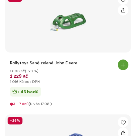
Rollytoys Saně zelené John Deere
1 606 Kč
(-23 %)
1 229 Kč
1 016 Kč bez DPH
+ 43 bodů
3 - 7 dnů
(U vás 17.08.)
-26%