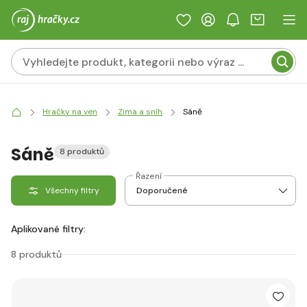
Hračky na ven
Zima a sníh
Sáně
Sáně
8 produktů
Řazení
Všechny filtry
Aplikované filtry:
8 produktů