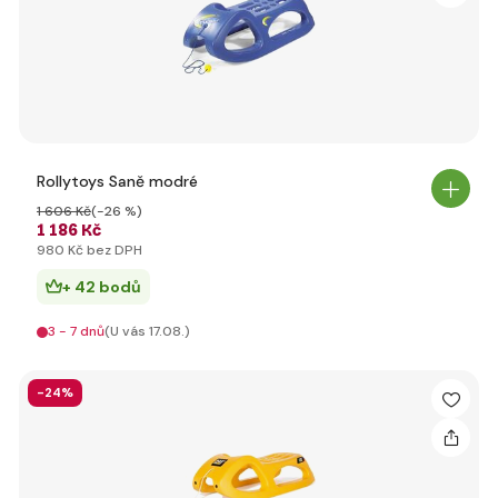
Rollytoys Saně modré
1 606 Kč
(-26 %)
1 186 Kč
980 Kč bez DPH
+ 42 bodů
3 - 7 dnů
(U vás 17.08.)
-24%