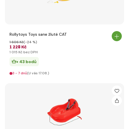
Rollytoys Toys sane žluté CAT
1 606 Kč
(-24 %)
1 228 Kč
1 015 Kč bez DPH
+ 43 bodů
3 - 7 dnů
(U vás 17.08.)