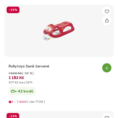
-26%
Rollytoys Saně červené
1 606 Kč
(-26 %)
1 182 Kč
977 Kč bez DPH
+ 42 bodů
3 - 7 dnů
(U vás 17.08.)
-23%