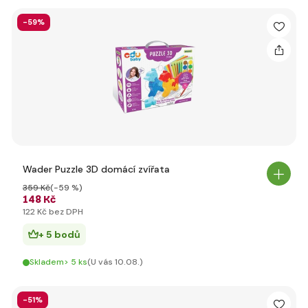
-59%
Wader Puzzle 3D domácí zvířata
359 Kč
(-59 %)
148 Kč
122 Kč bez DPH
+ 5 bodů
Skladem> 5 ks
(U vás 10.08.)
-51%