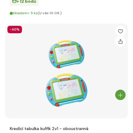
+ 12 bodů
Skladem> 5 ks
(U vás 10.08.)
-50%
Kreslící tabulka kufřík 2v1 - oboustranná