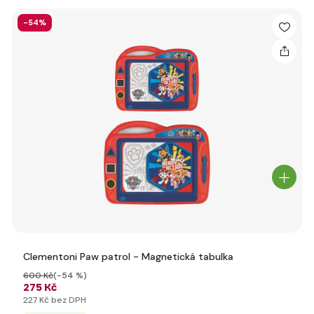
-54%
Clementoni Paw patrol - Magnetická tabulka
600 Kč
(-54 %)
275 Kč
227 Kč bez DPH