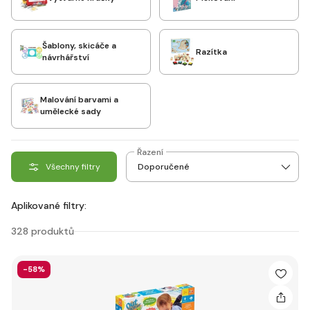
Šablony, skicáče a
Razítka
návrhářství
Malování barvami a
umělecké sady
Řazení
Všechny filtry
Aplikované filtry:
328 produktů
-58%