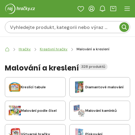
Hračky
Kreativní hračky
Malování a kreslení
Malování a kreslení
328 produktů
Kreslící tabule
Diamantové malování
Malování podle čísel
Malování kamínků
Výtvarné hračky
Pískování