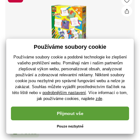
Ses Nauč se anglická slovíčka
259 Kč
(-24 %)
197 Kč
163 Kč bez DPH
+ 7 bodů