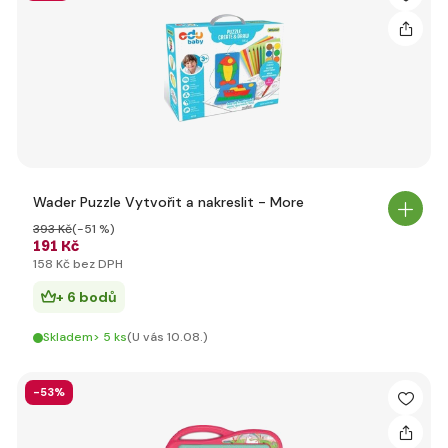
Wader Puzzle Vytvořit a nakreslit - More
393 Kč
(-51 %)
191 Kč
158 Kč bez DPH
+ 6 bodů
Skladem> 5 ks
(U vás 10.08.)
-53%