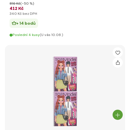
816 Kč
(-50 %)
412 Kč
340 Kč bez DPH
+ 14 bodů
Poslední 4 kusy
(U vás 10.08.)