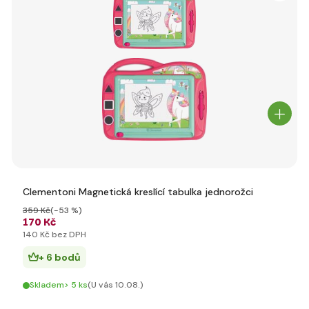
Clementoni Magnetická kreslící tabulka jednorožci
359 Kč
(-53 %)
170 Kč
140 Kč bez DPH
+ 6 bodů
Skladem> 5 ks
(U vás 10.08.)