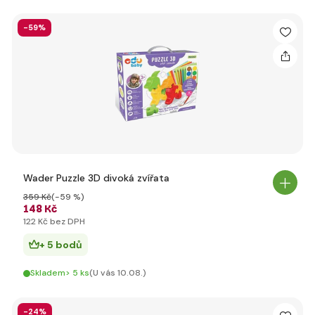
-59%
Wader Puzzle 3D divoká zvířata
359 Kč
(-59 %)
148 Kč
122 Kč bez DPH
+ 5 bodů
Skladem> 5 ks
(U vás 10.08.)
-24%