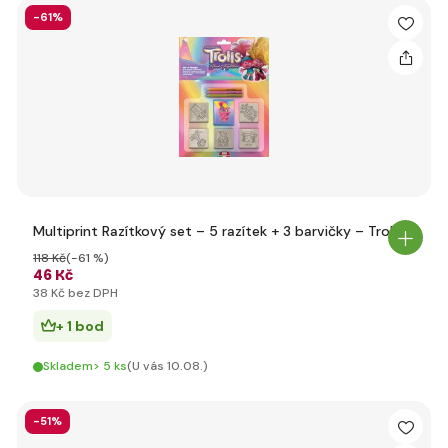
-61%
Multiprint Razítkový set – 5 razítek + 3 barvičky – Trolls
118 Kč
(-61 %)
46 Kč
38 Kč bez DPH
+ 1 bod
Skladem> 5 ks
(U vás 10.08.)
-51%