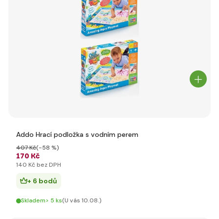
Addo Hrací podložka s vodním perem
407 Kč
(-58 %)
170 Kč
140 Kč bez DPH
+ 6 bodů
Skladem> 5 ks
(U vás 10.08.)