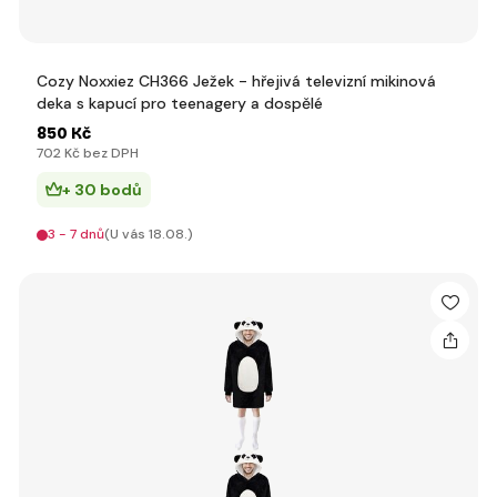
Cozy Noxxiez CH366 Ježek - hřejivá televizní mikinová
deka s kapucí pro teenagery a dospělé
850 Kč
702 Kč bez DPH
+ 30 bodů
3 - 7 dnů
(U vás 18.08.)