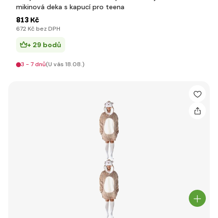
mikinová deka s kapucí pro teena
813 Kč
672 Kč bez DPH
+ 29 bodů
3 - 7 dnů
(U vás 18.08.)