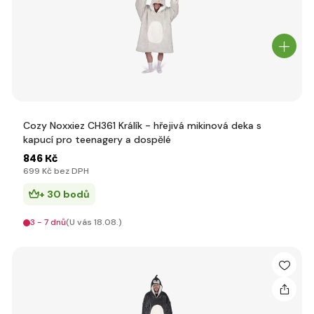
Cozy Noxxiez CH361 Králík - hřejivá mikinová deka s
kapucí pro teenagery a dospělé
846 Kč
699 Kč bez DPH
+ 30 bodů
3 - 7 dnů
(U vás 18.08.)