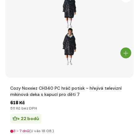
Cozy Noxxiez CH340 PC hráč potisk - hřejivá televizní
mikinová deka s kapucí pro děti 7
618 Kč
511 Kč bez DPH
+ 22 bodů
3 - 7 dnů
(U vás 18.08.)