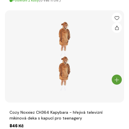
Poslední 2 kusy
(U vás 11.08.)
Cozy Noxxiez CH364 Kapybara - hřejivá televizní
mikinová deka s kapucí pro teenagery
846 Kč