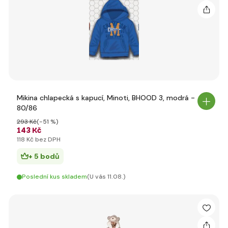
Mikina chlapecká s kapucí, Minoti, BHOOD 3, modrá -
80/86
293 Kč
(-51 %)
143 Kč
118 Kč bez DPH
+ 5 bodů
Poslední kus skladem
(U vás 11.08.)