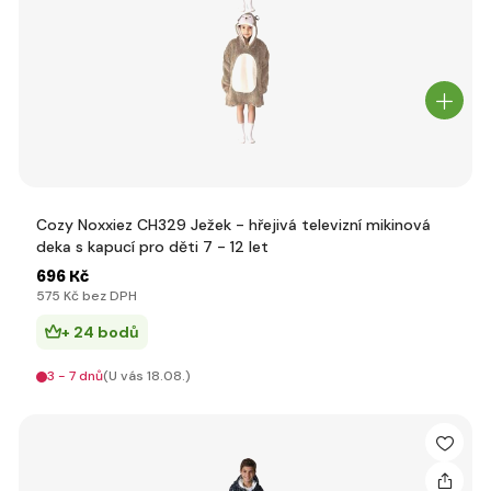
Cozy Noxxiez CH329 Ježek - hřejivá televizní mikinová
deka s kapucí pro děti 7 - 12 let
696 Kč
575 Kč bez DPH
+ 24 bodů
3 - 7 dnů
(U vás 18.08.)