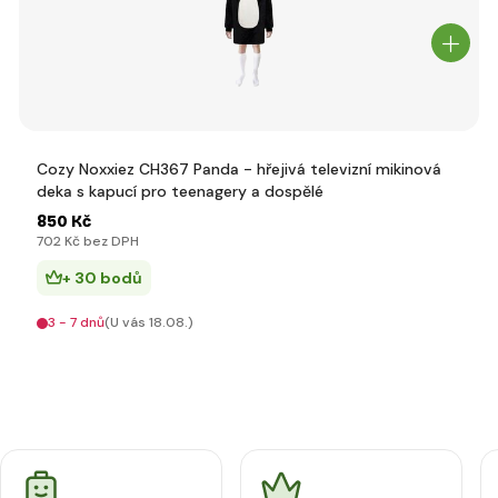
Cozy Noxxiez CH367 Panda - hřejivá televizní mikinová
deka s kapucí pro teenagery a dospělé
850 Kč
702 Kč bez DPH
+ 30 bodů
3 - 7 dnů
(U vás 18.08.)