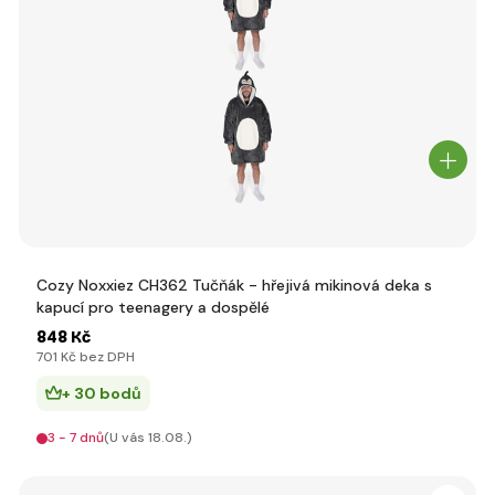
Cozy Noxxiez CH362 Tučňák - hřejivá mikinová deka s
kapucí pro teenagery a dospělé
848 Kč
701 Kč bez DPH
+ 30 bodů
3 - 7 dnů
(U vás 18.08.)