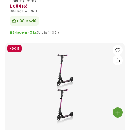
3 613 Kč
(-70 %)
1 084 Kč
896 Kč bez DPH
+ 38 bodů
Skladem> 5 ks
(U vás 11.08.)
-60%