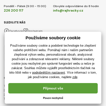
Pondělí - Pátek (9:00 - 15:00)
Obvykle odpovídáme do 8 hodin
226 200 117
info@rajhracky.cz
SLEDUJTE NÁS
Facebook
Instagram
Česky
© 2018 - 2026 RajHracky.cz, Všechna práva vyhrazena
Tato stránka je chráněna pomocí reCAPTCHA a platí
Pravidla ochrany osobních údajů
společnosti Google a jejich
Smluvní podmínky
.
Tvorba výkonných internetových obchodů od
RIESENIA