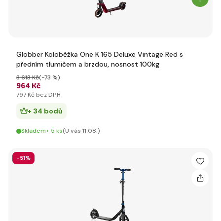
Globber Koloběžka One K 165 Deluxe Vintage Red s
předním tlumičem a brzdou, nosnost 100kg
3 613 Kč
(-73 %)
964 Kč
797 Kč bez DPH
+ 34 bodů
Skladem> 5 ks
(U vás 11.08.)
-51%