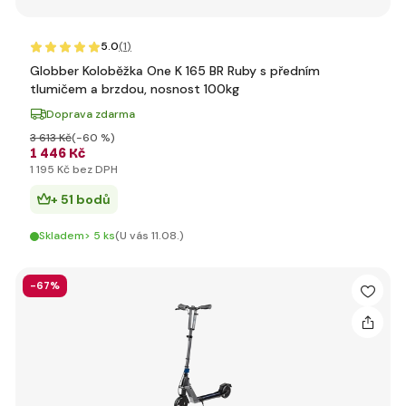
5.0
(1
)
Globber Koloběžka One K 165 BR Ruby s předním
tlumičem a brzdou, nosnost 100kg
Doprava zdarma
3 613 Kč
(-60 %)
1 446 Kč
1 195 Kč bez DPH
+ 51 bodů
Skladem> 5 ks
(U vás 11.08.)
-67%