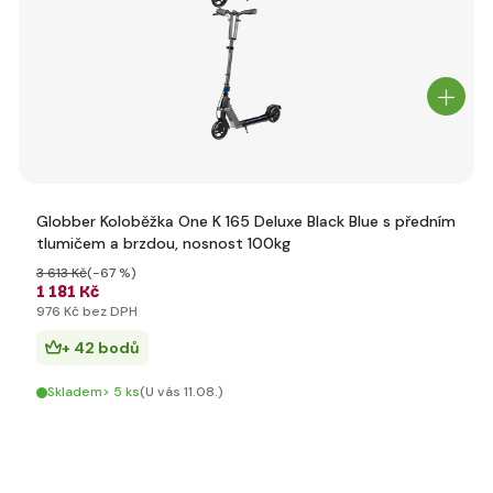
Globber Koloběžka One K 165 Deluxe Black Blue s předním
tlumičem a brzdou, nosnost 100kg
3 613 Kč
(-67 %)
1 181 Kč
976 Kč bez DPH
+ 42 bodů
Skladem> 5 ks
(U vás 11.08.)