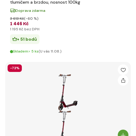
tlumičem a brzdou, nosnost 100kg
Doprava zdarma
3 613 Kč
(-60 %)
1 446 Kč
1 195 Kč bez DPH
+ 51 bodů
Skladem> 5 ks
(U vás 11.08.)
-73%