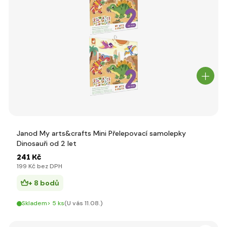
Janod My arts&crafts Mini Přelepovací samolepky
Dinosauři od 2 let
241 Kč
199 Kč bez DPH
+ 8 bodů
Skladem> 5 ks
(U vás 11.08.)