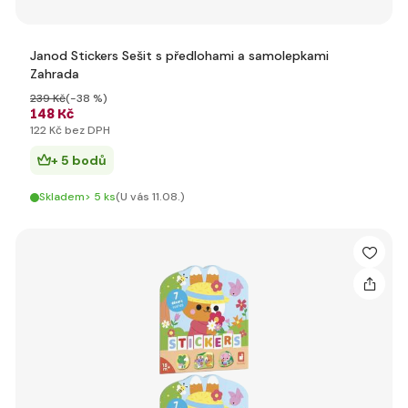
Janod Stickers Sešit s předlohami a samolepkami
Zahrada
239 Kč
(-38 %)
148 Kč
122 Kč bez DPH
+ 5 bodů
Skladem> 5 ks
(U vás 11.08.)