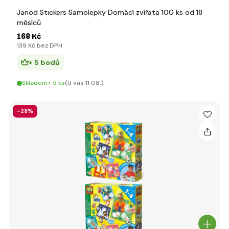
Janod Stickers Samolepky Domácí zvířata 100 ks od 18
měsíců
168 Kč
139 Kč bez DPH
+ 5 bodů
Skladem> 5 ks
(U vás 11.08.)
-28%