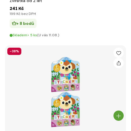
Zvířátka od 2 let
241 Kč
199 Kč bez DPH
+ 8 bodů
Skladem> 5 ks
(U vás 11.08.)
-38%