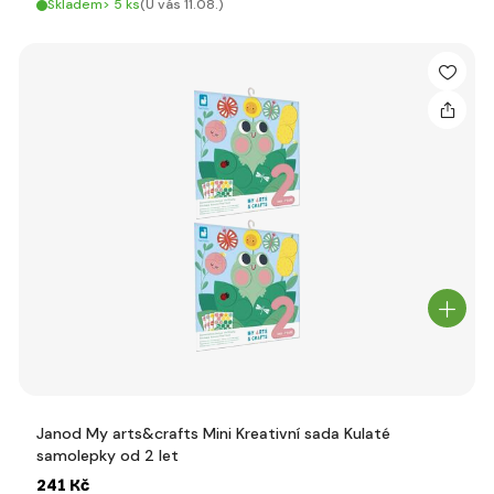
Skladem> 5 ks
(U vás 11.08.)
Janod My arts&crafts Mini Kreativní sada Kulaté
samolepky od 2 let
241 Kč