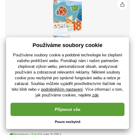
Janod My arts&crafts Mini Znovupoužitelné nálepky
Moře od 18 měsíců
241 Kč
199 Kč bez DPH
+ 8 bodů
Skladem> 5 ks
(U vás 11.08.)