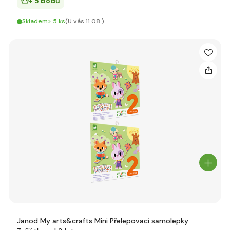
+ 5 bodů
Skladem> 5 ks
(U vás 11.08.)
Janod My arts&crafts Mini Přelepovací samolepky