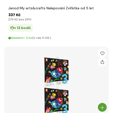
Janod My arts&crafts Nalepování Zvířátka od 5 let
337 Kč
279 Kč bez DPH
+ 12 bodů
Skladem> 5 ks
(U vás 11.08.)