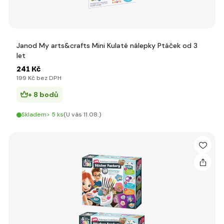
Janod My arts&crafts Mini Kulaté nálepky Ptáček od 3
let
241 Kč
199 Kč bez DPH
+ 8 bodů
Skladem> 5 ks
(U vás 11.08.)