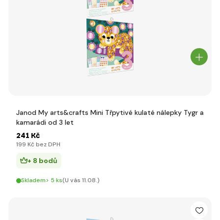
Janod My arts&crafts Mini Třpytivé kulaté nálepky Tygr a
kamarádi od 3 let
241 Kč
199 Kč bez DPH
+ 8 bodů
Skladem> 5 ks
(U vás 11.08.)