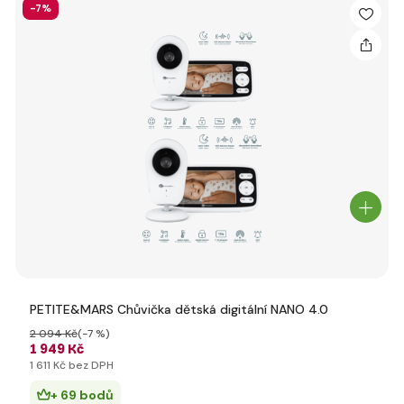
-7%
PETITE&MARS Chůvička dětská digitální NANO 4.0
2 094 Kč
(-7 %)
1 949 Kč
1 611 Kč bez DPH
+ 69 bodů