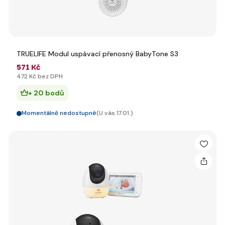
TRUELIFE Modul uspávací přenosný BabyTone S3
571 Kč
472 Kč bez DPH
+ 20 bodů
Momentálně nedostupné
(U vás 17.01.)