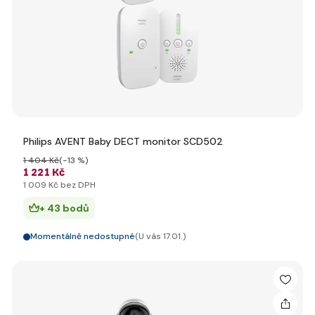
Philips AVENT Baby DECT monitor SCD502
1 404 Kč
(-13 %)
1 221 Kč
1 009 Kč bez DPH
+ 43 bodů
Momentálně nedostupné
(U vás 17.01.)