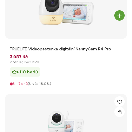
TRUELIFE Videopestunka digitální NannyCam R4 Pro
3 087 Kč
2 551 Kč bez DPH
+ 110 bodů
3 - 7 dnů
(U vás 18.08.)