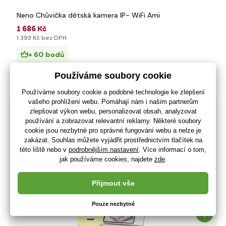
Neno Chůvička dětská kamera IP- WiFi Ami
1 686 Kč
1 393 Kč bez DPH
+ 60 bodů
Momentálně nedostupné
(U vás 17.01.)