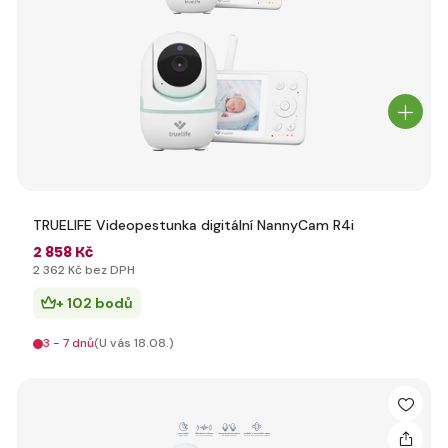
TRUELIFE Videopestunka digitální NannyCam R4i
2 858 Kč
2 362 Kč bez DPH
+ 102 bodů
3 - 7 dnů
(U vás 18.08.)