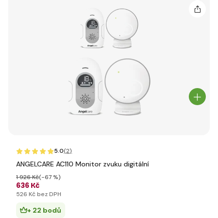
5.0
(2
)
ANGELCARE AC110 Monitor zvuku digitální
1 926 Kč
(-67 %)
636 Kč
526 Kč bez DPH
+ 22 bodů