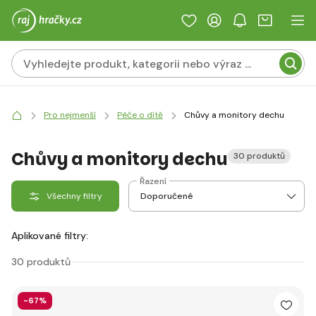
Pro nejmenší
Péče o dítě
Chůvy a monitory dechu
Chůvy a monitory dechu
30 produktů
Řazení
Všechny filtry
Aplikované filtry:
30 produktů
-67%