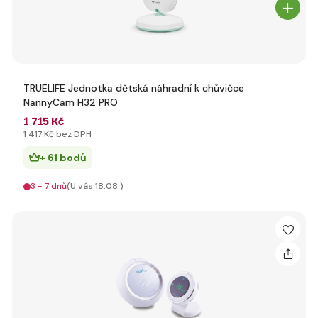
TRUELIFE Jednotka dětská náhradní k chůvičce
NannyCam H32 PRO
1 715 Kč
1 417 Kč bez DPH
+ 61 bodů
3 - 7 dnů
(U vás 18.08.)