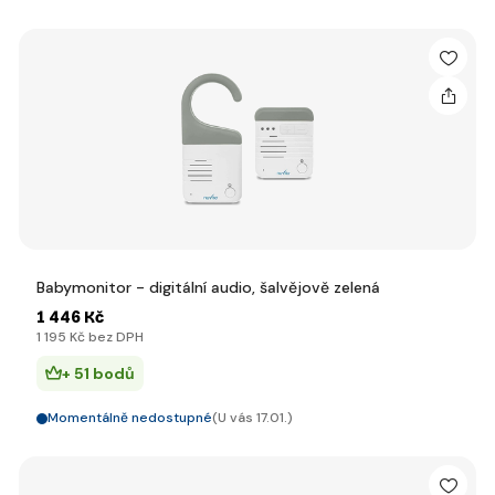
Babymonitor - digitální audio, šalvějově zelená
1 446 Kč
1 195 Kč bez DPH
+ 51 bodů
Momentálně nedostupné
(U vás 17.01.)