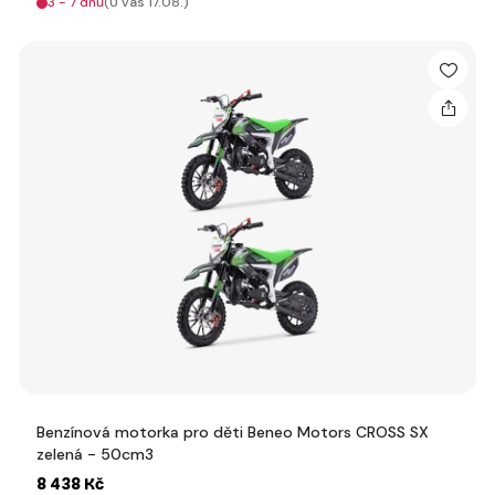
3 - 7 dnů
(U vás 17.08.)
Benzínová motorka pro děti Beneo Motors CROSS SX
zelená - 50cm3
8 438 Kč