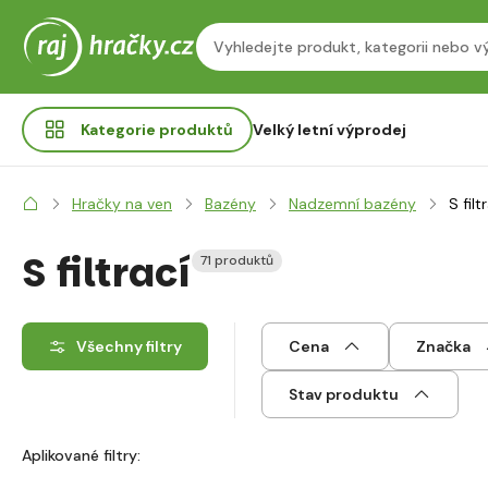
Kategorie
produktů
Velký letní výprodej
Hračky na ven
Bazény
Nadzemní bazény
S filt
S filtrací
71 produktů
Všechny filtry
Cena
Značka
Stav produktu
Aplikované filtry: