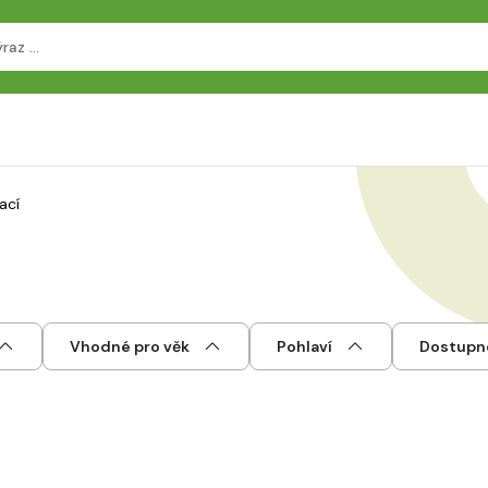
rací
Vhodné pro věk
Pohlaví
Dostupn