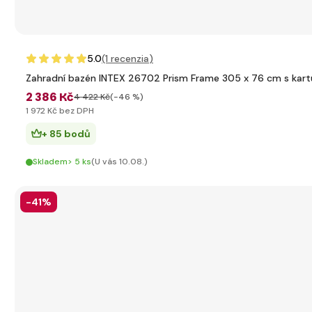
5.0
(1
recenzia
)
Zahradní bazén INTEX 26702 Prism Frame 305 x 76 cm s kartu
2 386 Kč
4 422 Kč
(-46 %)
1 972 Kč bez DPH
+ 85 bodů
Skladem> 5 ks
(U vás 10.08.)
-41%