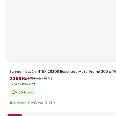
Zahradní bazén INTEX 28208 Beachside Metal Frame 305 x 76 
2 386 Kč
3 703 Kč
(-36 %)
1 972 Kč bez DPH
+ 85 bodů
Skladem> 5 ks
(U vás 10.08.)