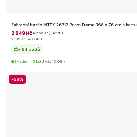
Zahradní bazén INTEX 26712 Prism Frame 366 x 76 cm s kartuš
2 649 Kč
4 555 Kč
(-42 %)
2 189 Kč bez DPH
+ 94 bodů
Skladem> 5 ks
(U vás 10.08.)
-36%