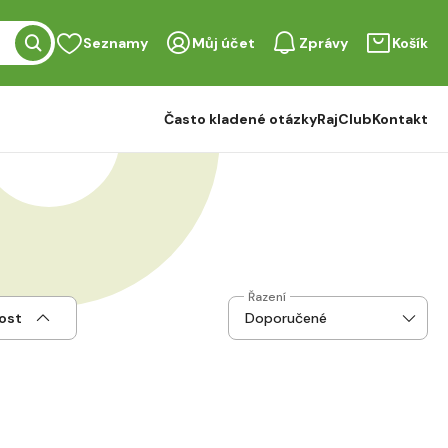
Seznamy
Můj účet
Zprávy
Košík
Často kladené otázky
RajClub
Kontakt
Řazení
ost