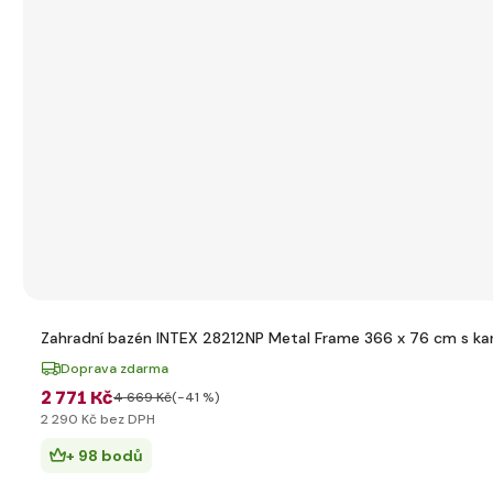
Zahradní bazén INTEX 28212NP Metal Frame 366 x 76 cm s kart
Doprava zdarma
2 771 Kč
4 669 Kč
(-41 %)
2 290 Kč bez DPH
+ 98 bodů