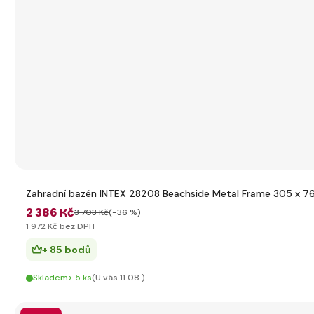
Zahradní bazén INTEX 28208 Beachside Metal Frame 305 x 76 
2 386 Kč
3 703 Kč
(-36 %)
1 972 Kč bez DPH
+ 85 bodů
Skladem> 5 ks
(U vás 11.08.)