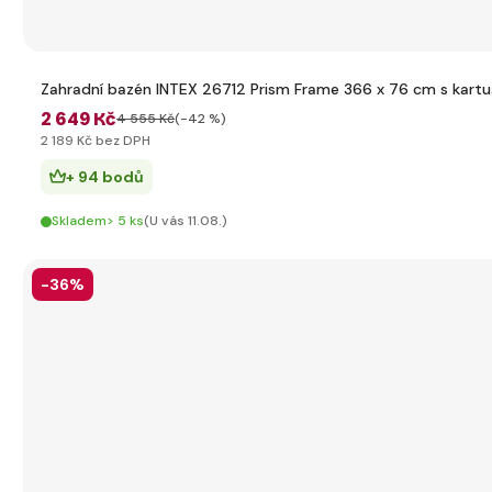
Zahradní bazén INTEX 26712 Prism Frame 366 x 76 cm s kartuš
2 649 Kč
4 555 Kč
(-42 %)
2 189 Kč bez DPH
+ 94 bodů
Skladem> 5 ks
(U vás 11.08.)
-36%