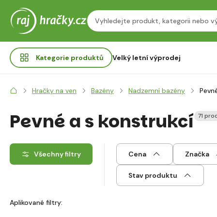
Kategorie
produktů
Velký letní výprodej
Hračky na ven
Bazény
Nadzemní bazény
Pevné
Pevné a s konstrukcí
71 pro
Všechny filtry
Cena
Značka
Stav produktu
Aplikované filtry: