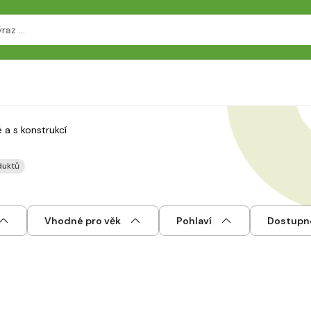
 a s konstrukcí
duktů
Vhodné pro věk
Pohlaví
Dostupn