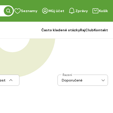
Seznamy
Můj účet
Zprávy
Košík
Často kladené otázky
RajClub
Kontakt
Řazení
ost