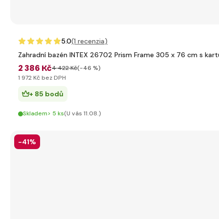
5.0
(1
recenzia
)
Zahradní bazén INTEX 26702 Prism Frame 305 x 76 cm s kartu
2 386 Kč
4 422 Kč
(-46 %)
1 972 Kč bez DPH
+ 85 bodů
Skladem> 5 ks
(U vás 11.08.)
-41%