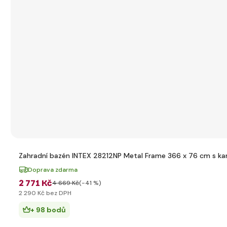
Zahradní bazén INTEX 28212NP Metal Frame 366 x 76 cm s kart
Doprava zdarma
2 771 Kč
4 669 Kč
(-41 %)
2 290 Kč bez DPH
+ 98 bodů