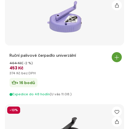
Ruční palivové čerpadlo univerzální
464 Kč
(-2 %)
453 Kč
374 Kč bez DPH
+ 16 bodů
Expedice do 48 hodín
(U vás 11.08.)
-13%