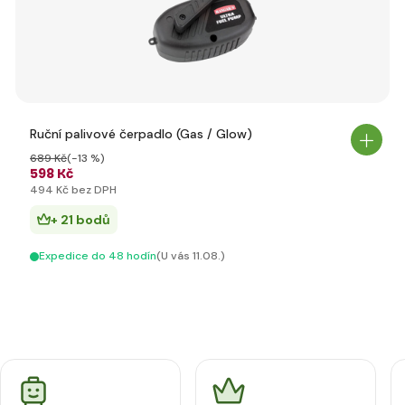
Ruční palivové čerpadlo (Gas / Glow)
689 Kč
(-13 %)
598 Kč
494 Kč bez DPH
+ 21 bodů
Expedice do 48 hodín
(U vás 11.08.)