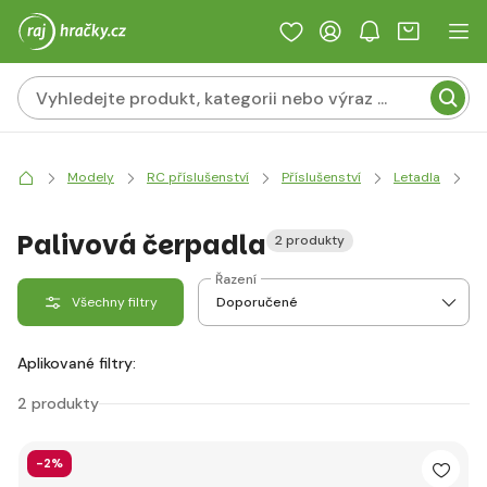
Modely
RC příslušenství
Příslušenství
Letadla
Pa
Palivová čerpadla
2 produkty
Řazení
Všechny filtry
Aplikované filtry:
2 produkty
-2%