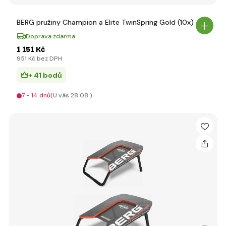
BERG pružiny Champion a Elite TwinSpring Gold (10x)
Doprava zdarma
1 151 Kč
951 Kč bez DPH
+ 41 bodů
7 - 14 dnů
(U vás 28.08.)