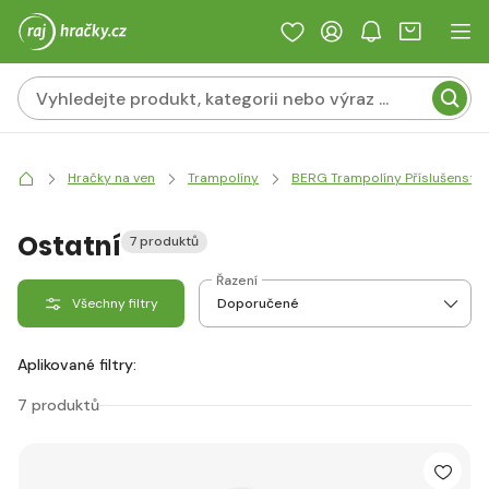
Hračky na ven
Trampolíny
BERG Trampolíny Příslušenství
Ostatní
7 produktů
Řazení
Všechny filtry
Aplikované filtry:
7 produktů