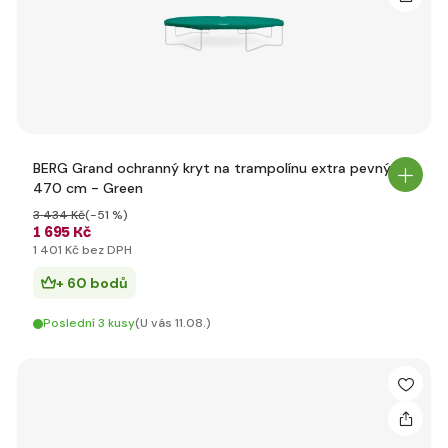
BERG Grand ochranný kryt na trampolínu extra pevný
470 cm - Green
3 434 Kč
(-51 %)
1 695 Kč
1 401 Kč bez DPH
+ 60 bodů
Poslední 3 kusy
(U vás 11.08.)