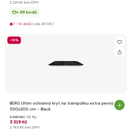
2 231 Kč bez DPH
+ 96 bodů
7 - 14 dnů
(U vás 28.08.)
-10%
BERG Ultim ochranný kryt na trampolínu extra pevný
500x300 cm - Black
3 681 Kč
(-10 %)
3 319 Kč
2 743 Kč bez DPH