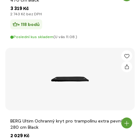
470 cm Black
3 319 Kč
2 743 Kč bez DPH
+ 118 bodů
Poslední kus skladem
(U vás 11.08.)
BERG Ultim Ochranný kryt pro trampolínu extra pevný
280 cm Black
2 029 Kč