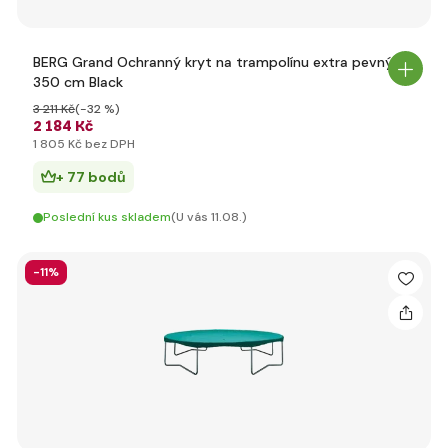
BERG Grand Ochranný kryt na trampolínu extra pevný
350 cm Black
3 211 Kč
(-32 %)
2 184 Kč
1 805 Kč bez DPH
+ 77 bodů
Poslední kus skladem
(U vás 11.08.)
-11%