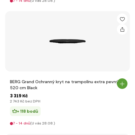
7 - 14 dnů
(U vás 28.08.)
BERG Grand Ochranný kryt na trampolínu extra pevný
520 cm Black
3 319 Kč
2 743 Kč bez DPH
+ 118 bodů
7 - 14 dnů
(U vás 28.08.)