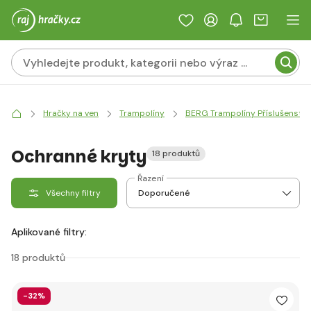
Hračky na ven
Trampolíny
BERG Trampolíny Příslušenství
Ochranné kryty
18 produktů
Řazení
Všechny filtry
Aplikované filtry:
18 produktů
-32%