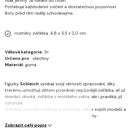
však jemný. Je ideální do rodin.
Potřebuje každodenní cvičení a dostatečnou pozornost.
Boty před ním raději schovávejme...
rozměry zvířátka: 4,8 x 3,5 x 2,0 cm
Věková kategorie:
3+
Určeno pro
: všechny
Materiál:
guma
Figurky
Schleich
vynikají svojí věrností zpracování, díky
kterému umožňují dětem poznávat nejrůznější zvířátka, ať už
domácí, divoká, zvířátka z mořského světa, ale i pravěká, již
vyhynulá.
Schleich neustále rozšiřuje a obnovuje záběr svých modelů a
starší, méně kvalitní modely jsou nahrazovány…
Zobrazit celý popis