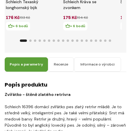
Schleich Texaský
Schleich Kráva se
Schle
longhornský býk
zvonkem
176 Kč
175 Kč
176 
193 Kč
194 Kč
+ 6 bodů
+ 6 bodů
+ 
Popis a parametry
Recenze
Informace o výrobci
Popis produktu
Zvířátko - štěně zlatého retrívra
Schleich 16396 domácí zvířátko pes zlatý retrívr mládě. Je to
středně velký, inteligentní pes. Je také velmi přátelský. Srst má
medové barvy. Retrívr je družný, hravý - velmi populární.
Původně to byl anglický lovecký pes. Je odolný, silný – zároveň