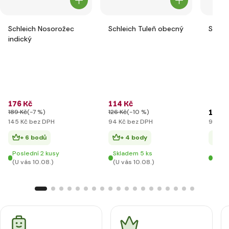
Schleich Nosorožec
Schleich Tuleň obecný
Schlei
indický
176 Kč
114 Kč
118 K
189 Kč
(-7 %)
126 Kč
(-10 %)
145 Kč bez DPH
94 Kč bez DPH
98 Kč 
+ 6 bodů
+ 4 body
+ 
Poslední 2 kusy
Skladem 5 ks
Posle
(U vás 10.08.)
(U vás 10.08.)
(U vá