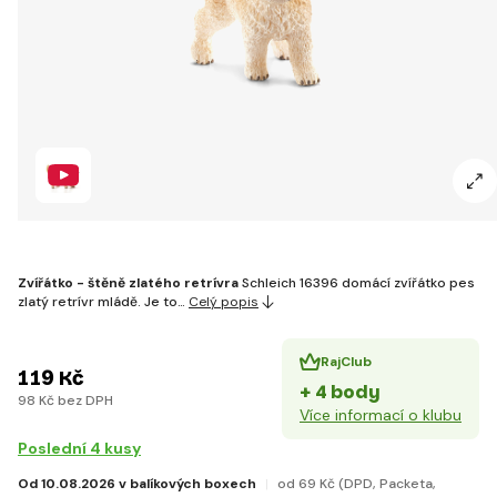
Zvířátko - štěně zlatého retrívra
Schleich 16396 domácí zvířátko pes
zlatý retrívr mládě. Je to…
Celý popis
RajClub
119 Kč
+ 4 body
98 Kč bez DPH
Více informací o klubu
Poslední 4 kusy
Od 10.08.2026 v balíkových boxech
od 69 Kč
(DPD, Packeta,