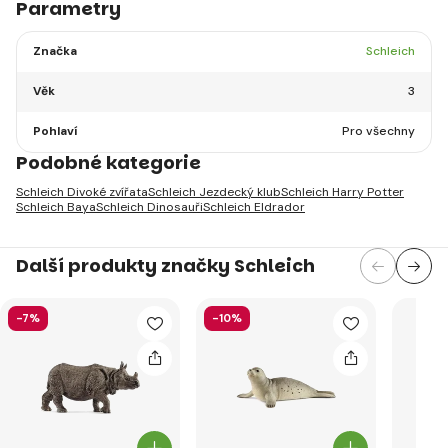
Parametry
Značka
Schleich
Věk
3
Pohlaví
Pro všechny
Podobné kategorie
Schleich Divoké zvířata
Schleich Jezdecký klub
Schleich Harry Potter
Schleich Baya
Schleich Dinosauři
Schleich Eldrador
Další produkty značky Schleich
-7%
-10%