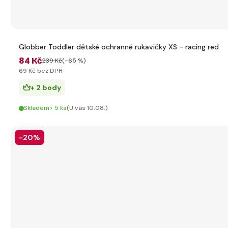
Globber Toddler dětské ochranné rukavičky XS - racing red
84 Kč
239 Kč
(-65 %)
69 Kč bez DPH
+ 2 body
Skladem> 5 ks
(U vás 10.08.)
-20%