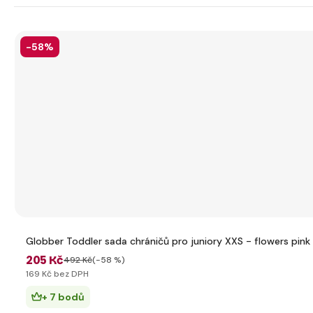
-58%
Globber Toddler sada chráničů pro juniory XXS - flowers pink
205 Kč
492 Kč
(-58 %)
169 Kč bez DPH
+ 7 bodů