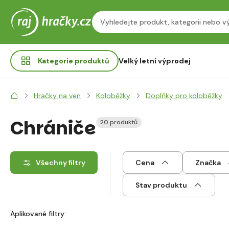
Kategorie
produktů
Velký letní výprodej
Hračky na ven
Koloběžky
Doplňky pro koloběžky
Chrániče
20 produktů
Všechny filtry
Cena
Značka
Stav produktu
Aplikované filtry: