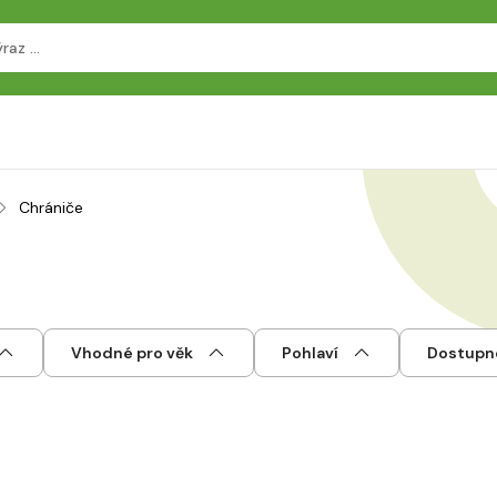
Chrániče
Vhodné pro věk
Pohlaví
Dostupn