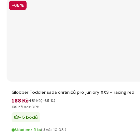
-65%
Globber Toddler sada chráničů pro juniory XXS - racing red
168 Kč
481 Kč
(-65 %)
139 Kč bez DPH
+ 5 bodů
Skladem> 5 ks
(U vás 10.08.)