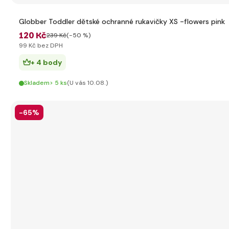
Globber Toddler dětské ochranné rukavičky XS -flowers pink
120 Kč
239 Kč
(-50 %)
99 Kč bez DPH
+ 4 body
Skladem> 5 ks
(U vás 10.08.)
-65%