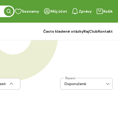
Seznamy
Můj účet
Zprávy
Košík
Často kladené otázky
RajClub
Kontakt
Řazení
ost