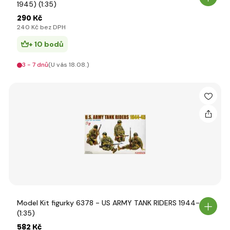
1945) (1:35)
290 Kč
240 Kč bez DPH
+ 10 bodů
3 - 7 dnů
(U vás 18.08.)
Model Kit figurky 6378 - US ARMY TANK RIDERS 1944-45
(1:35)
582 Kč