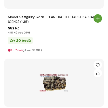
Model Kit figurky 6278 - "LAST BATTLE" (AUSTRIA 1945)
(GEN2) (1:35)
582 Kč
481 Kč bez DPH
+ 20 bodů
3 - 7 dnů
(U vás 18.08.)