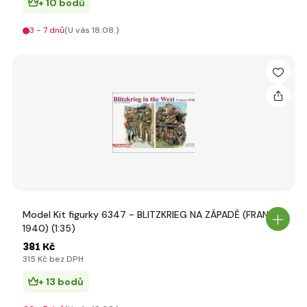
+ 10 bodů
3 - 7 dnů
(U vás 18.08.)
Model Kit figurky 6347 - BLITZKRIEG NA ZÁPADĚ (FRANCIE
1940) (1:35)
381 Kč
315 Kč bez DPH
+ 13 bodů