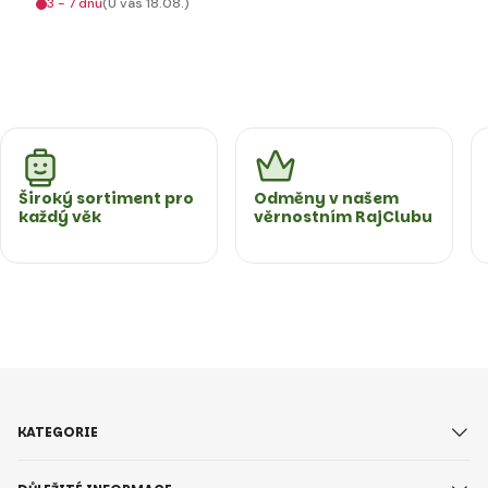
3 - 7 dnů
(U vás 18.08.)
Široký sortiment pro
Odměny v našem
každý věk
věrnostním RajClubu
KATEGORIE