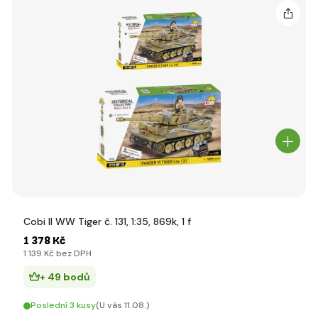
Cobi II WW Tiger č. 131, 1:35, 869k, 1 f
1 378 Kč
1 139 Kč bez DPH
+ 49 bodů
Poslední 3 kusy
(U vás 11.08.)