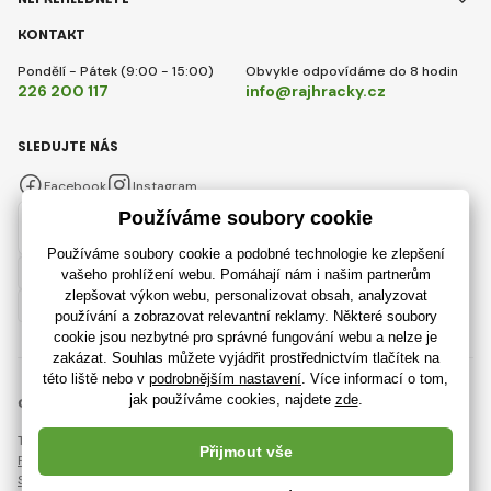
KONTAKT
Pondělí - Pátek (9:00 - 15:00)
Obvykle odpovídáme do 8 hodin
226 200 117
info@rajhracky.cz
SLEDUJTE NÁS
Facebook
Instagram
Česky
© 2018 - 2026 RajHracky.cz, Všechna práva vyhrazena
Tato stránka je chráněna pomocí reCAPTCHA a platí
Pravidla ochrany osobních údajů
společnosti Google a jejich
Smluvní podmínky
.