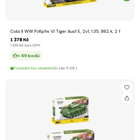
Cobi II WW PzKpfw VI Tiger Ausf E, 2v1, 1:35, 862 k, 2 f
1 378 Kč
1 139 Kč bez DPH
+ 49 bodů
Poslední kus skladem
(U vás 11.08.)