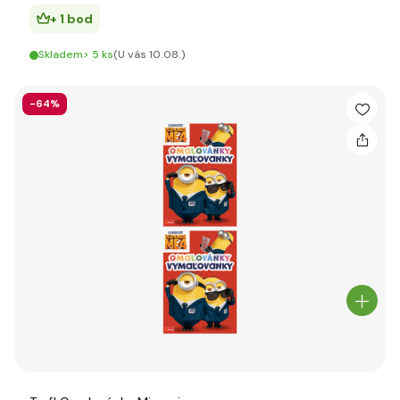
+ 1 bod
Skladem> 5 ks
(U vás 10.08.)
-64%