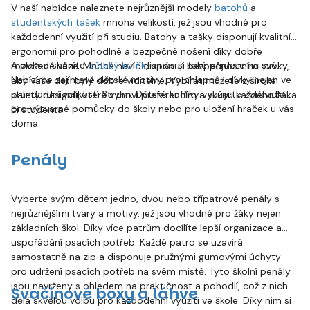
V naší nabídce naleznete nejrůznější modely
batohů
a
studentských tašek
mnoha velikostí, jež jsou vhodné pro
každodenní využití při studiu. Batohy a tašky disponují kvalitní
ergonomií pro pohodlné a bezpečné nošení díky dobře
A pokud sháníte
dětský kufřík
, u nás si také přijdete na své.
rozložené váze. Mnohé navíc disponují bezpečnostními prvky,
Nabízíme zajímavé dětské motivy pro chlapce i dívky nejen ve
aby vaše děti byly dobře viditelné. Vybírat můžete z široké
standardní velikostí 35 cm. Dětské kufříky využijete zpravidla
palety designů, které vyhoví preferencím a vkusu každého žáka
pro výtvarné pomůcky do školy nebo pro uložení hraček u vás
či studenta.
doma.
Penály
Vyberte svým dětem jedno, dvou nebo třípatrové penály s
nejrůznějšími tvary a motivy, jež jsou vhodné pro žáky nejen
základních škol. Díky více patrům docílíte lepší organizace a
uspořádání psacích potřeb. Každé patro se uzavírá
samostatně na zip a disponuje pružnými gumovými úchyty
pro udržení psacích potřeb na svém místě. Tyto školní penály
jsou navrženy s ohledem na praktičnost a pohodlí, což z nich
Svačinové boxy a láhve
dělá skvělou volbu pro každodenní využití ve škole. Díky nim si