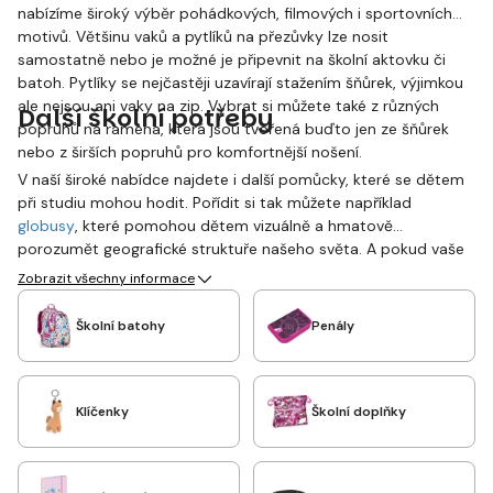
nabízíme široký výběr pohádkových, filmových i sportovních
motivů. Většinu vaků a pytlíků na přezůvky lze nosit
samostatně nebo je možné je připevnit na školní aktovku či
batoh. Pytlíky se nejčastěji uzavírají stažením šňůrek, výjimkou
ale nejsou ani vaky na zip. Vybrat si můžete také z různých
Další školní potřeby
popruhů na ramena, která jsou tvořená buďto jen ze šňůrek
nebo z širších popruhů pro komfortnější nošení.
V naší široké nabídce najdete i další pomůcky, které se dětem
při studiu mohou hodit. Pořídit si tak můžete například
globusy
, které pomohou dětem vizuálně a hmatově
porozumět geografické struktuře našeho světa. A pokud vaše
dítě dostává kapesné na svačinu či autobus, jistě se mu bude
Zobrazit všechny informace
hodit
dětská peněženka
s jeho oblíbeným motivem.
Školní batohy
Penály
Klíčenky
Školní doplňky