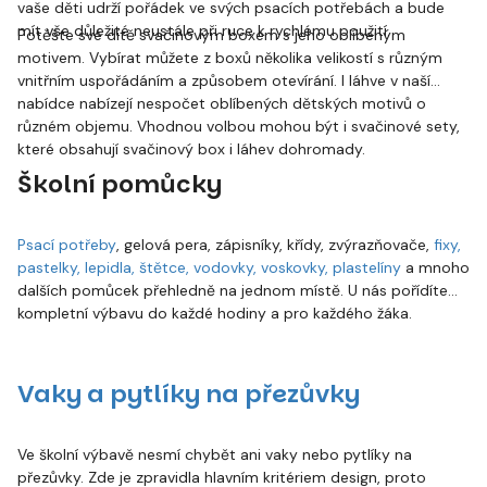
vaše děti udrží pořádek ve svých psacích potřebách a bude
mít vše důležité neustále při ruce k rychlému použití.
Potěšte své dítě svačinovým boxem s jeho oblíbeným
motivem. Vybírat můžete z boxů několika velikostí s různým
vnitřním uspořádáním a způsobem otevírání. I láhve v naší
nabídce nabízejí nespočet oblíbených dětských motivů o
různém objemu. Vhodnou volbou mohou být i svačinové sety,
které obsahují svačinový box i láhev dohromady.
Školní pomůcky
Psací potřeby
, gelová pera, zápisníky, křídy, zvýrazňovače,
fixy,
pastelky, lepidla, štětce, vodovky, voskovky, plastelíny
a mnoho
dalších pomůcek přehledně na jednom místě. U nás pořídíte
kompletní výbavu do každé hodiny a pro každého žáka.
Vaky a pytlíky na přezůvky
Ve školní výbavě nesmí chybět ani vaky nebo pytlíky na
přezůvky. Zde je zpravidla hlavním kritériem design, proto