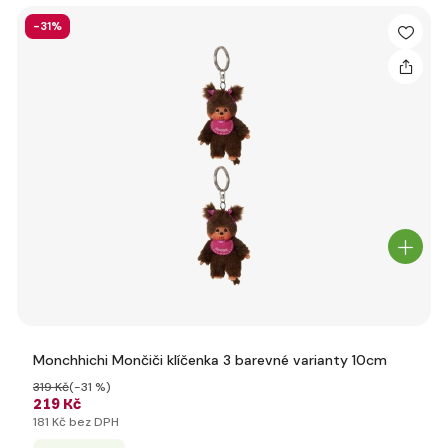
-31%
Monchhichi Mončiči klíčenka 3 barevné varianty 10cm
319 Kč
(-31 %)
219 Kč
181 Kč bez DPH