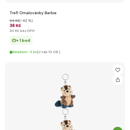
Trefl Omalovánky Barbie
94 Kč
(-62 %)
36 Kč
30 Kč bez DPH
+ 1 bod
Skladem> 5 ks
(U vás 10.08.)