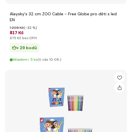
Alaysky's 32 cm ZOO Cable - Free Globe pro děti s led
EN
1 208 Kč
(-32 %)
817 Kč
675 Kč bez DPH
+ 29 bodů
Skladem> 5 ks
(U vás 10.08.)