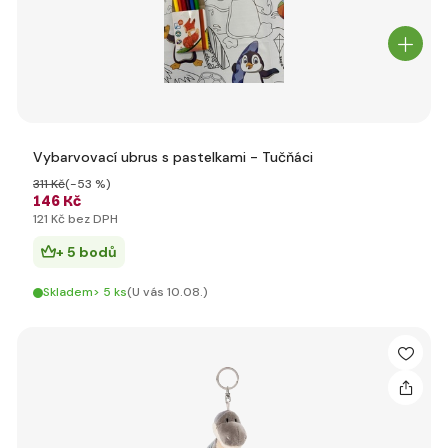
Vybarvovací ubrus s pastelkami - Tučňáci
311 Kč
(-53 %)
146 Kč
121 Kč bez DPH
+ 5 bodů
Skladem> 5 ks
(U vás 10.08.)