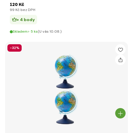
120 Kč
99 Kč bez DPH
+ 4 body
Skladem> 5 ks
(U vás 10.08.)
-32%