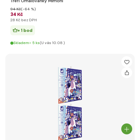
Trefl Omalovánky Mimoni
94 Kč
(-64 %)
34 Kč
28 Kč bez DPH
+ 1 bod
Skladem> 5 ks
(U vás 10.08.)