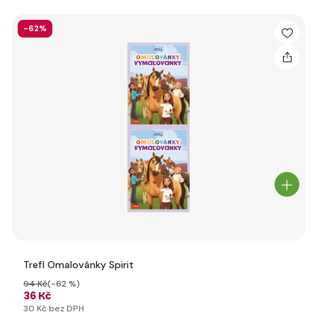
-62%
Trefl Omalovánky Spirit
94 Kč
(-62 %)
36 Kč
30 Kč bez DPH