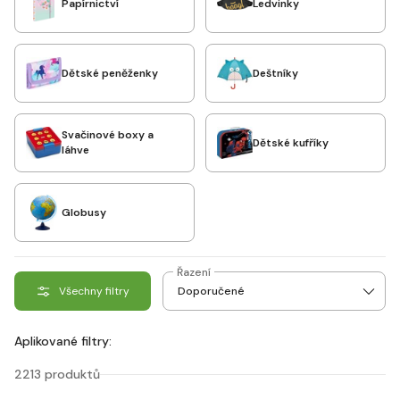
Papírnictví
Ledvinky
Dětské peněženky
Deštníky
Svačinové boxy a
Dětské kufříky
láhve
Globusy
Řazení
Všechny filtry
Aplikované filtry:
2213 produktů