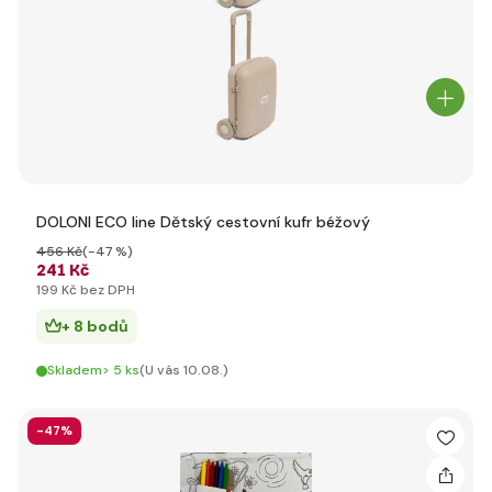
DOLONI ECO line Dětský cestovní kufr béžový
456 Kč
(-47 %)
241 Kč
199 Kč bez DPH
+ 8 bodů
Skladem> 5 ks
(U vás 10.08.)
-47%