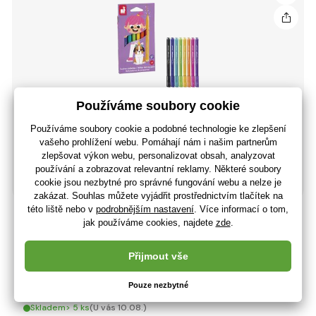
Janod Colorino Dětské fixy s glitry 8 barev
144 Kč
119 Kč bez DPH
+ 5 bodů
Skladem> 5 ks
(U vás 10.08.)