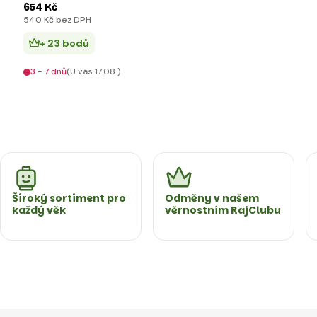
654 Kč
540 Kč bez DPH
+ 23 bodů
3 - 7 dnů
(U vás 17.08.)
Široký sortiment pro
Odměny v našem
každý věk
věrnostním RajClubu