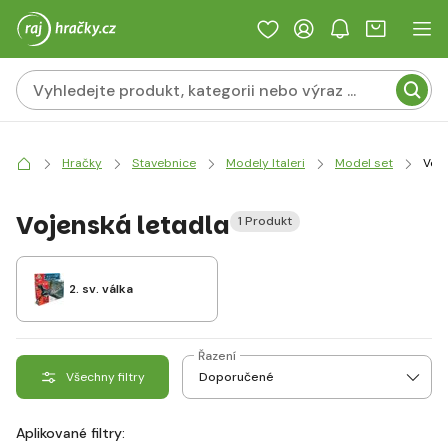
Hračky
Stavebnice
Modely Italeri
Model set
Voje
Vojenská letadla
1 Produkt
2. sv. válka
Řazení
Všechny filtry
Aplikované filtry: