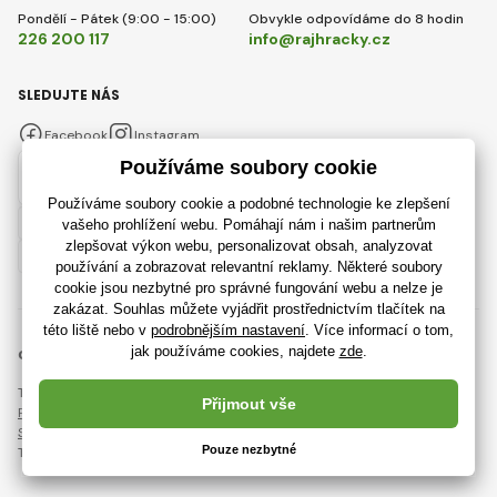
Pondělí - Pátek (9:00 - 15:00)
Obvykle odpovídáme do 8 hodin
226 200 117
info@rajhracky.cz
SLEDUJTE NÁS
Facebook
Instagram
Česky
© 2018 - 2026 RajHracky.cz, Všechna práva vyhrazena
Tato stránka je chráněna pomocí reCAPTCHA a platí
Pravidla ochrany osobních údajů
společnosti Google a jejich
Smluvní podmínky
.
Tvorba výkonných internetových obchodů od
RIESENIA