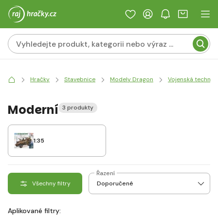
Hračky
Stavebnice
Modely Dragon
Vojenská technik
Moderní
3 produkty
1:35
Řazení
Všechny filtry
Aplikované filtry: