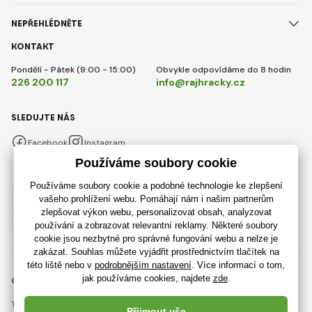
NEPŘEHLÉDNĚTE
KONTAKT
Pondělí - Pátek (9:00 - 15:00)
Obvykle odpovídáme do 8 hodin
226 200 117
info@rajhracky.cz
SLEDUJTE NÁS
Facebook
Instagram
Česky
© 2018 - 2026 RajHracky.cz, Všechna práva vyhrazena
Tato stránka je chráněna pomocí reCAPTCHA a platí