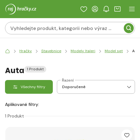
Hračky
Stavebnice
Modely Italeri
Model set
Aut
Auta
1 Produkt
Řazení
Všechny filtry
Aplikované filtry:
1 Produkt