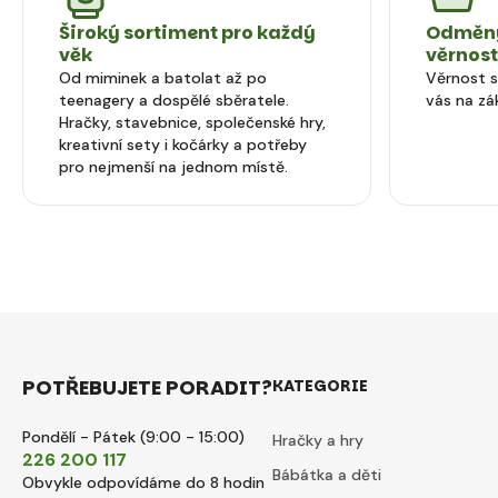
Široký sortiment pro každý
Odměny
věk
věrnos
Od miminek a batolat až po
Věrnost 
teenagery a dospělé sběratele.
vás na zá
Hračky, stavebnice, společenské hry,
kreativní sety i kočárky a potřeby
pro nejmenší na jednom místě.
POTŘEBUJETE PORADIT?
KATEGORIE
Pondělí - Pátek (9:00 - 15:00)
Hračky a hry
226 200 117
Bábátka a děti
Obvykle odpovídáme do 8 hodin