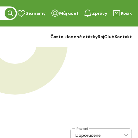
Seznamy
Můj účet
Zprávy
Košík
Často kladené otázky
RajClub
Kontakt
Řazení