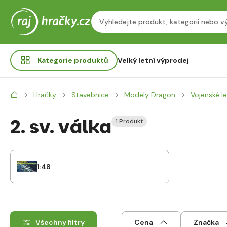
Kategorie
produktů
Velký letní výprodej
Hračky
Stavebnice
Modely Dragon
Vojenské l
2. sv. válka
1 Produkt
1:48
Všechny filtry
Cena
Značka