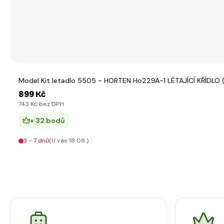
Model Kit letadlo 5505 - HORTEN Ho229A-1 LÉTAJÍCÍ KŘÍDLO (
899 Kč
743 Kč bez DPH
+ 32 bodů
3 - 7 dnů
(U vás 18.08.)