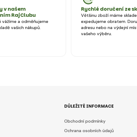
 v našem
Rychlé doručení ze s
tním RajClubu
Většinu zboží máme sklad
si vážíme a odměňujeme
expedujeme obratem. Doru
kladě vašich nákupů.
adresu nebo na výdejní mís
vašeho výběru.
DŮLEŽITÉ INFORMACE
Obchodní podmínky
Ochrana osobních údajů