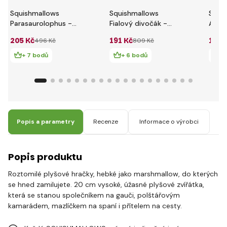
Squishmallows
Squishmallows
Squi
Parasaurolophus -
Fialový divočák -
Aligá
Nichelle
Jenna
205 Kč
191 Kč
165 
496 Kč
809 Kč
+ 7 bodů
+ 6 bodů
+ 
Popis a parametry
Recenze
Informace o výrobci
Popis produktu
Roztomilé plyšové hračky, hebké jako marshmallow, do kterých
se hned zamilujete. 20 cm vysoké, úžasné plyšové zvířátka,
která se stanou společníkem na gauči, polštářovým
kamarádem, mazlíčkem na spaní i přítelem na cesty.