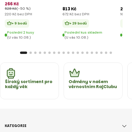
Lola
zelen
266 Kč
813 Kč
203 K
528 Kč
(-50 %)
220 Kč bez DPH
672 Kč bez DPH
168 Kč
+ 9 bodů
+ 29 bodů
+ 
Poslední 2 kusy
Poslední kus skladem
Posle
(U vás 10.08.)
(U vás 10.08.)
(U vá
Široký sortiment pro
Odměny v našem
každý věk
věrnostním RajClubu
KATEGORIE