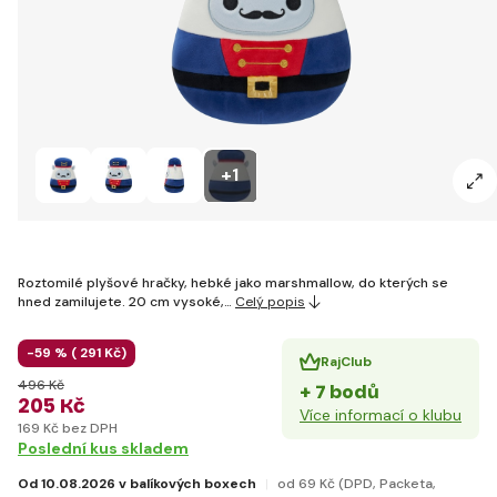
+1
Roztomilé plyšové hračky, hebké jako marshmallow, do kterých se
hned zamilujete. 20 cm vysoké,…
Celý popis
-59 % (
291 Kč)
RajClub
496 Kč
+ 7 bodů
205 Kč
Více informací o klubu
169 Kč bez DPH
Poslední kus skladem
Od 10.08.2026 v balíkových boxech
od 69 Kč
(DPD, Packeta,