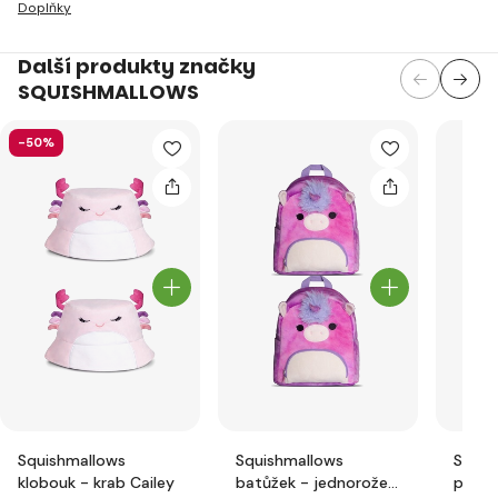
Doplňky
Další produkty značky
SQUISHMALLOWS
-50%
Squishmallows
Squishmallows
Squis
klobouk - krab Cailey
batůžek - jednorožec
peněž