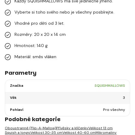
Každý SQUISHMALLOWS má své jedinečné jméno.
Vyberte si toho svého nebo je všechny posbírejte.
Vhodné pro děti od 3 let.
Rozměry: 20 x 20 x 14 cm
Hmotnost: 140 g
Materiál: směs vláken
Parametry
Značka
SQUISHMALLOWS
Věk
3
Pohlaví
Pro všechny
Podobné kategorie
Oboustranné (Flip-A-Mallow)
Přívěsky a klíčenky
Velikost 13 cm
Squish a longs
Velikost 30-35 cm
Velikost 40-60 cm
Mikromaliny