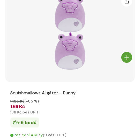
Squishmallows Aligátor - Bunny
1 105 Kč
(-85 %)
165 Kč
136 Kč bez DPH
+ 5 bodů
Poslední 4 kusy
(U vás 11.08.)