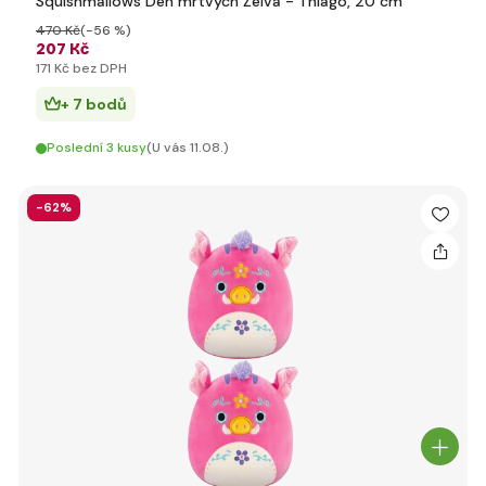
Squishmallows Den mrtvých Želva - Thiago, 20 cm
470 Kč
(-56 %)
207 Kč
171 Kč bez DPH
+ 7 bodů
Poslední 3 kusy
(U vás 11.08.)
-62%