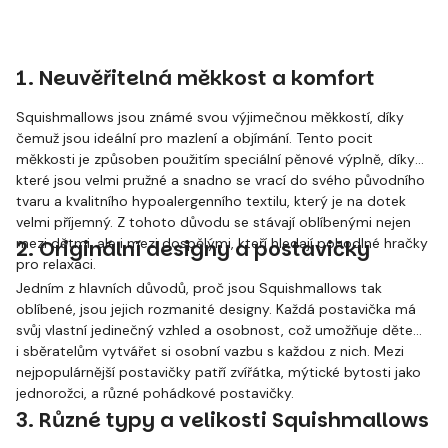
1. Neuvěřitelná měkkost a komfort
Squishmallows jsou známé svou výjimečnou měkkostí, díky
čemuž jsou ideální pro mazlení a objímání. Tento pocit
měkkosti je způsoben použitím speciální pěnové výplně, díky
které jsou velmi pružné a snadno se vrací do svého původního
tvaru a kvalitního hypoalergenního textilu, který je na dotek
velmi příjemný. Z tohoto důvodu se stávají oblíbenými nejen
mezi dětmi, ale i mezi dospělými, kteří hledají pohodlné hračky
2. Originální designy a postavičky
pro relaxaci.
Jedním z hlavních důvodů, proč jsou Squishmallows tak
oblíbené, jsou jejich rozmanité designy. Každá postavička má
svůj vlastní jedinečný vzhled a osobnost, což umožňuje dětem
i sběratelům vytvářet si osobní vazbu s každou z nich. Mezi
nejpopulárnější postavičky patří zvířátka, mýtické bytosti jako
jednorožci, a různé pohádkové postavičky.
3. Různé typy a velikosti Squishmallows