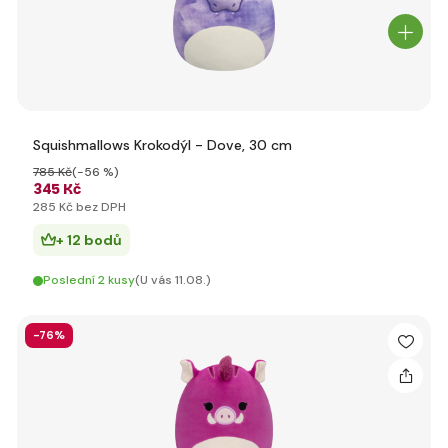
Squishmallows Krokodýl - Dove, 30 cm
785 Kč
(-56 %)
345 Kč
285 Kč bez DPH
+ 12 bodů
Poslední 2 kusy
(U vás 11.08.)
-76%