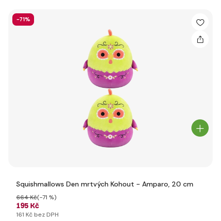
-71%
Squishmallows Den mrtvých Kohout - Amparo, 20 cm
664 Kč
(-71 %)
195 Kč
161 Kč bez DPH