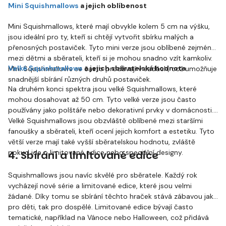
Mini Squishmallows
a jejich oblíbenost
Mini Squishmallows, které mají obvykle kolem 5 cm na výšku,
jsou ideální pro ty, kteří si chtějí vytvořit sbírku malých a
přenosných postaviček. Tyto mini verze jsou oblíbené zejména
mezi dětmi a sběrateli, kteří si je mohou snadno vzít kamkoliv.
Velké Squishmallows
a jejich sběratelská hodnota
Mini Squishmallows se často prodávají v sadách, což umožňuje
snadnější sbírání různých druhů postaviček.
Na druhém konci spektra jsou velké Squishmallows, které
mohou dosahovat až 50 cm. Tyto velké verze jsou často
používány jako polštáře nebo dekorativní prvky v domácnosti.
Velké Squishmallows jsou obzvláště oblíbené mezi staršími
fanoušky a sběrateli, kteří ocení jejich komfort a estetiku. Tyto
větší verze mají také vyšší sběratelskou hodnotu, zvláště
pokud jde o limitované edice nebo speciální designy.
4. Sbírání a limitované edice
Squishmallows jsou navíc skvělé pro sběratele. Každý rok
vycházejí nové série a limitované edice, které jsou velmi
žádané. Díky tomu se sbírání těchto hraček stává zábavou jak
pro děti, tak pro dospělé. Limitované edice bývají často
tematické, například na Vánoce nebo Halloween, což přidává