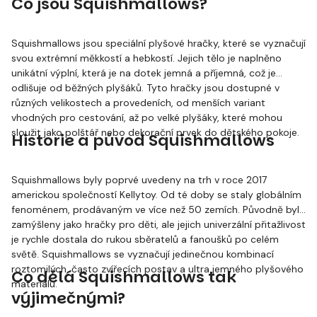
Co jsou Squishmallows?
Squishmallows jsou speciální plyšové hračky, které se vyznačují
svou extrémní měkkostí a hebkostí. Jejich tělo je naplněno
unikátní výplní, která je na dotek jemná a příjemná, což je
odlišuje od běžných plyšáků. Tyto hračky jsou dostupné v
různých velikostech a provedeních, od menších variant
vhodných pro cestování, až po velké plyšáky, které mohou
sloužit jako polštář nebo dekorační prvek do dětského pokoje.
Historie a původ Squishmallows
Squishmallows byly poprvé uvedeny na trh v roce 2017
americkou společností Kellytoy. Od té doby se staly globálním
fenoménem, prodávaným ve více než 50 zemích. Původně byly
zamýšleny jako hračky pro děti, ale jejich univerzální přitažlivost
je rychle dostala do rukou sběratelů a fanoušků po celém
světě. Squishmallows se vyznačují jedinečnou kombinací
roztomilých, často zvířecích postav a ultra jemného plyšového
Co dělá Squishmallows tak
materiálu.
výjimečnými?