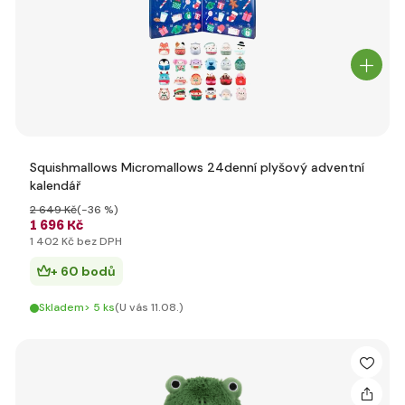
Squishmallows Micromallows 24denní plyšový adventní
kalendář
2 649 Kč
(-36 %)
1 696 Kč
1 402 Kč bez DPH
+ 60 bodů
Skladem> 5 ks
(U vás 11.08.)