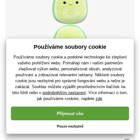
Squishmallows Plátek okurky - Carmichael, 30 cm
437 Kč
361 Kč bez DPH
+ 15 bodů
Poslední 2 kusy
(U vás 11.08.)