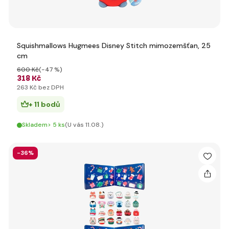
Squishmallows Hugmees Disney Stitch mimozemšťan, 25
cm
600 Kč
(-47 %)
318 Kč
263 Kč bez DPH
+ 11 bodů
Skladem> 5 ks
(U vás 11.08.)
-36%