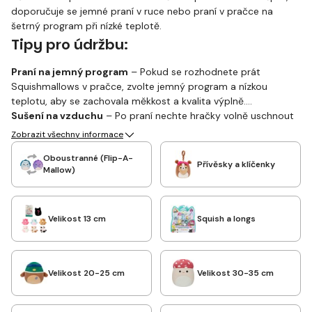
doporučuje se jemné praní v ruce nebo praní v pračce na
šetrný program při nízké teplotě.
Tipy pro údržbu:
Praní na jemný program
– Pokud se rozhodnete prát
Squishmallows v pračce, zvolte jemný program a nízkou
teplotu, aby se zachovala měkkost a kvalita výplně.
Sušení na vzduchu
– Po praní nechte hračky volně uschnout
na vzduchu. Nedoporučuje se sušení v sušičce, protože by
Zobrazit všechny informace
mohlo dojít k poškození výplně.
Oboustranné (Flip-A-
Přívěsky a klíčenky
Mallow)
Velikost 13 cm
Squish a longs
Velikost 20-25 cm
Velikost 30-35 cm