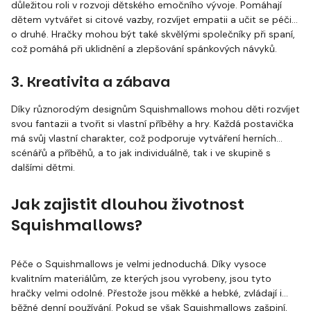
důležitou roli v rozvoji dětského emočního vývoje. Pomáhají
dětem vytvářet si citové vazby, rozvíjet empatii a učit se péči
o druhé. Hračky mohou být také skvělými společníky při spaní,
což pomáhá při uklidnění a zlepšování spánkových návyků.
3. Kreativita a zábava
Díky různorodým designům Squishmallows mohou děti rozvíjet
svou fantazii a tvořit si vlastní příběhy a hry. Každá postavička
má svůj vlastní charakter, což podporuje vytváření herních
scénářů a příběhů, a to jak individuálně, tak i ve skupině s
dalšími dětmi.
Jak zajistit dlouhou životnost
Squishmallows?
Péče o Squishmallows je velmi jednoduchá. Díky vysoce
kvalitním materiálům, ze kterých jsou vyrobeny, jsou tyto
hračky velmi odolné. Přestože jsou měkké a hebké, zvládají i
běžné denní používání. Pokud se však Squishmallows zašpiní,