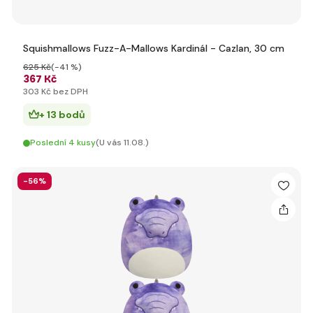
Squishmallows Fuzz-A-Mallows Kardinál - Cazlan, 30 cm
625 Kč
(-41 %)
367 Kč
303 Kč bez DPH
+ 13 bodů
Poslední 4 kusy
(U vás 11.08.)
-56%