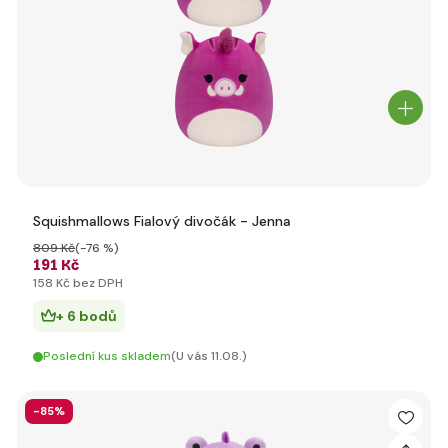
Squishmallows Fialový divočák - Jenna
809 Kč
(-76 %)
191 Kč
158 Kč bez DPH
+ 6 bodů
Poslední kus skladem
(U vás 11.08.)
-85%