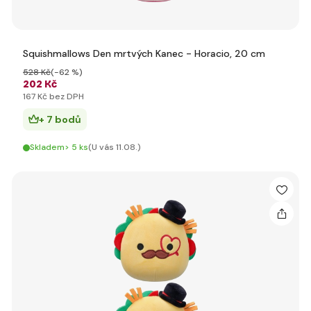
Squishmallows Den mrtvých Kanec - Horacio, 20 cm
528 Kč
(-62 %)
202 Kč
167 Kč bez DPH
+ 7 bodů
Skladem> 5 ks
(U vás 11.08.)