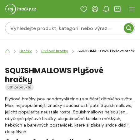
Hračky
Plyšové hračky
SQUISHMALLOWS Plyšové hračky
SQUISHMALLOWS Plyšové
hračky
381 produktů
Plyšové hračky jsou neodmyslitelnou součástí dětského světa.
Mezi nejpopulárnější značky současnosti patří Squishmallows,
jejichž popularita neustále roste. Squishmallows nejsou jen
obyčejné plyšové hračky, ale jedinečné kolekce měkkých,
hebkých a barevných postaviček, které si získaly srdce dětí i
dospělých.