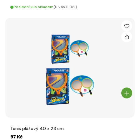
Poslední kus skladem
(U vás 11.08.)
Tenis plážový 40 x 23 cm
97 Kč