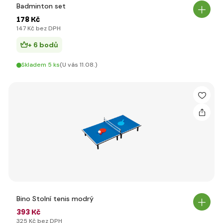
Badminton set
178 Kč
147 Kč bez DPH
+ 6 bodů
Skladem 5 ks
(U vás 11.08.)
Bino Stolní tenis modrý
393 Kč
325 Kč bez DPH