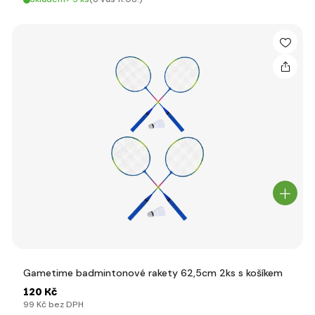
Gametime badmintonové rakety 62,5cm 2ks s košíkem
120 Kč
99 Kč bez DPH