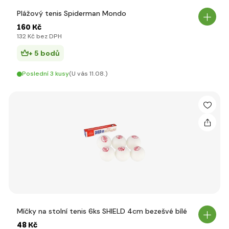
Plážový tenis Spiderman Mondo
160 Kč
132 Kč bez DPH
+ 5 bodů
Poslední 3 kusy
(U vás 11.08.)
Míčky na stolní tenis 6ks SHIELD 4cm bezešvé bílé
48 Kč