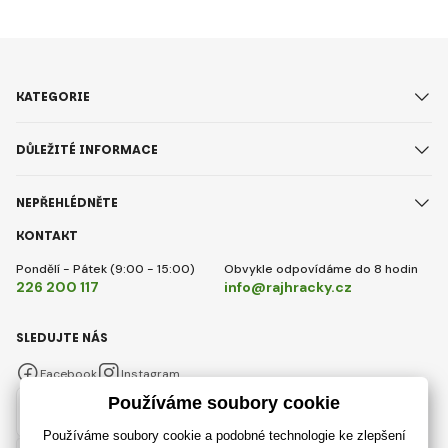
KATEGORIE
DŮLEŽITÉ INFORMACE
NEPŘEHLÉDNĚTE
KONTAKT
Pondělí - Pátek (9:00 - 15:00)
Obvykle odpovídáme do 8 hodin
226 200 117
info@rajhracky.cz
SLEDUJTE NÁS
Facebook
Instagram
Česky