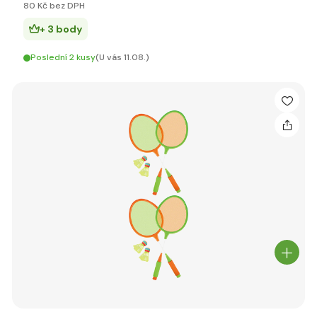
80 Kč bez DPH
+ 3 body
Poslední 2 kusy
(U vás 11.08.)