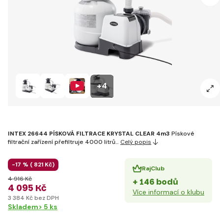
+4
INTEX 26644 PÍSKOVÁ FILTRACE KRYSTAL CLEAR 4m3
Pískové
filtrační zařízení přefiltruje 4000 litrů…
Celý popis
-17 % (
821 Kč)
RajClub
4 916 Kč
+ 146 bodů
4 095 Kč
Více informací o klubu
3 384 Kč bez DPH
Skladem> 5 ks