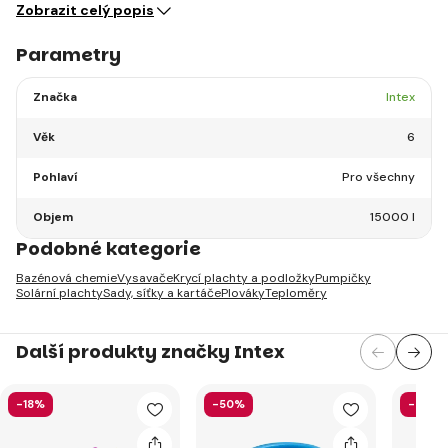
Zobrazit celý popis
Parametry
Značka
Intex
Věk
6
Pohlaví
Pro všechny
Objem
15000 l
Podobné kategorie
Bazénová chemie
Vysavače
Krycí plachty a podložky
Pumpičky
Solární plachty
Sady, síťky a kartáče
Plováky
Teploměry
Další produkty značky Intex
-18%
-50%
-40%