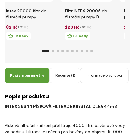
Intex 29000 filtr do
Filtr INTEX 29005 do
Intex 
filtrační pumpy
filtrační pumpy B
pump
290
82 Kč
120 Kč
144 
170 Kč
269 Kč
+ 2 body
+ 4 body
+ 
Popis a parametry
Recenze
(1)
Informace o výrobci
Popis produktu
INTEX 26644 PÍSKOVÁ FILTRACE KRYSTAL CLEAR 4m3
Pískové filtrační zařízení přefiltruje 4000 litrů bazénové vody
za hodinu. Filtrace je určena pro bazény do objemu 15 000