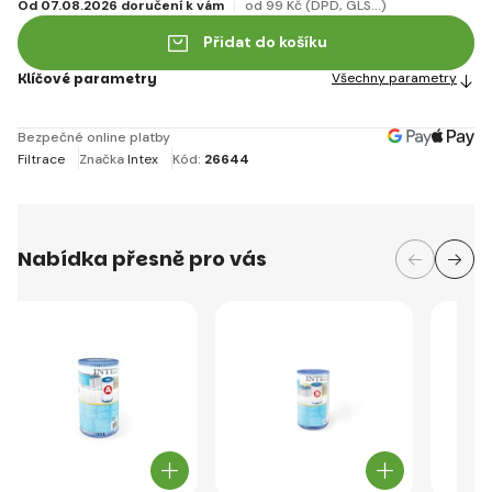
Od 07.08.2026 doručení k vám
od 99 Kč
(DPD, GLS...)
Přidat do košíku
Klíčové parametry
Všechny parametry
Bezpečné online platby
Filtrace
Značka
Intex
Kód:
26644
Nabídka přesně pro vás