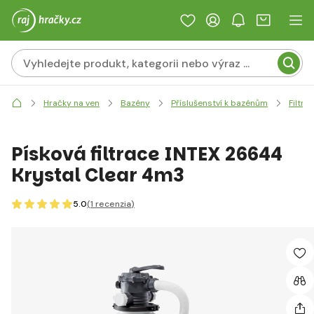
Hračky na ven
Bazény
Příslušenství k bazénům
Filtra
Písková filtrace INTEX 26644
Krystal Clear 4m3
5.0
(1
recenzia
)