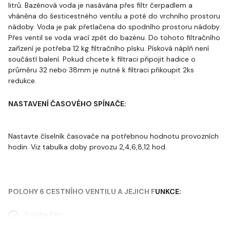
litrů. Bazénová voda je nasávána přes filtr čerpadlem a
vháněna do šesticestného ventilu a poté do vrchního prostoru
nádoby. Voda je pak přetlačena do spodního prostoru nádoby.
Přes ventil se voda vrací zpět do bazénu. Do tohoto filtračního
zařízení je potřeba 12 kg filtračního písku. Písková náplň není
součástí balení. Pokud chcete k filtraci připojit hadice o
průměru 32 nebo 38mm je nutné k filtraci přikoupit 2ks
redukce.
NASTAVENÍ ČASOVÉHO SPÍNAČE:
Nastavte číselník časovače na potřebnou hodnotu provozních
hodin. Viz tabulka doby provozu 2,4,6,8,12 hod.
POLOHY 6 CESTNÍHO VENTILU A JEJICH FUNKCE:
Poloha Filtr :…