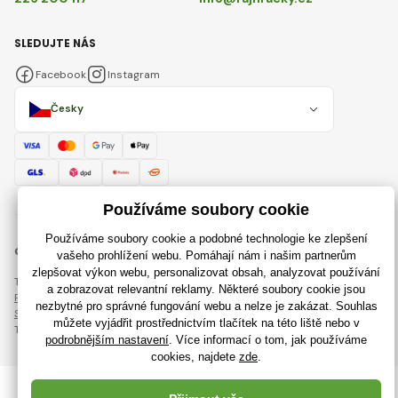
SLEDUJTE NÁS
Facebook
Instagram
Česky
© 2018 - 2026 RajHracky.cz, Všechna práva vyhrazena
Tato stránka je chráněna pomocí reCAPTCHA a platí
Pravidla ochrany osobních údajů
společnosti Google a jejich
Smluvní podmínky
.
Tvorba výkonných internetových obchodů od
RIESENIA