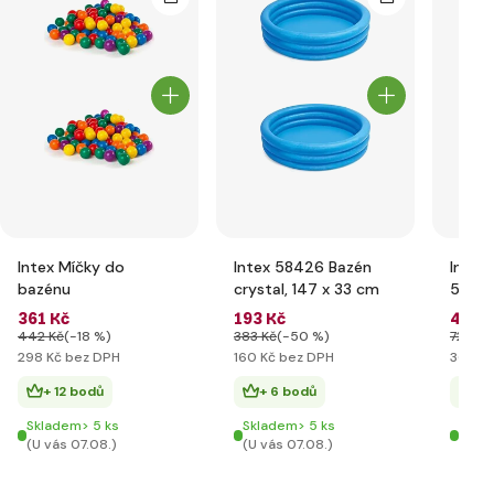
Intex Míčky do
Intex 58426 Bazén
Intex
bazénu
crystal, 147 x 33 cm
59241
kolo 
361 Kč
193 Kč
43 Kč
442 Kč
(-18 %)
383 Kč
(-50 %)
72 Kč
(
298 Kč bez DPH
160 Kč bez DPH
36 Kč 
+ 12 bodů
+ 6 bodů
+ 
Skladem> 5 ks
Skladem> 5 ks
Skla
(U vás 07.08.)
(U vás 07.08.)
(U vá