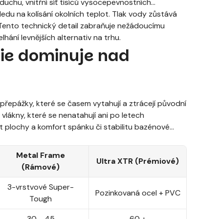
uchu, vnitřní síť tisíců vysocepevnostních
edu na kolísání okolních teplot. Tlak vody zůstává
 Tento technický detail zabraňuje nežádoucímu
hání levnějších alternativ na trhu.
gie dominuje nad
 přepážky, které se časem vytahují a ztrácejí původní
vlákny, které se nenatahují ani po letech
st plochy a komfort spánku či stabilitu bazénové
Metal Frame
Ultra XTR (Prémiové)
(Rámové)
3-vrstvové Super-
Pozinkovaná ocel + PVC
Tough
30 - 45
60 +