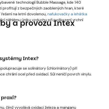
ybavené technologií Bubble Massage, kde 140
i profitují z bezpečných zaoblených hran, které
 řešení na letní dovolenou,
nafukovačky a lehátka
ující náhlému úniku vzduchu při poškození vrchní
by a provozu Intex
 systémy Intex?
olupracuje se solinátory (chlorinátory) při
ace chrání ocel před oxidací. Sůl neničí povrch vinylu.
 praxi?
u, čímž vyvolává oxidaci železa a manganu