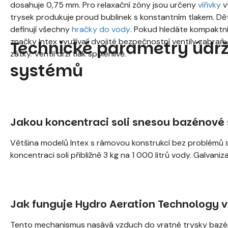
dosahuje 0,75 mm. Pro relaxační zóny jsou určeny
vířivky
v
trysek produkuje proud bublinek s konstantním tlakem. Dět
definují všechny
hračky do vody
. Pokud hledáte kompaktní
značky Intex využívají dvojité bezpečnostní ventily zabraň
Technické parametry údrž
zátky. Ventil drží tlak spolehlivě.
systémů
Jakou koncentraci soli snesou bazénové
Většina modelů Intex s rámovou konstrukcí bez problémů sp
koncentraci soli přibližně 3 kg na 1 000 litrů vody. Galvaniz
Jak funguje Hydro Aeration Technology v
Tento mechanismus nasává vzduch do vratné trysky bazén