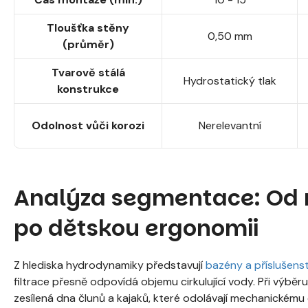
Tloušťka stěny
0,50 mm
(průměr)
Tvarově stálá
Hydrostatický tlak
konstrukce
Odolnost vůči korozi
Nerelevantní
Analýza segmentace: Od r
po dětskou ergonomii
Z hlediska hydrodynamiky představují
bazény a příslušenst
filtrace přesně odpovídá objemu cirkulující vody. Při výbě
zesílená dna člunů a kajaků, které odolávají mechanickému 