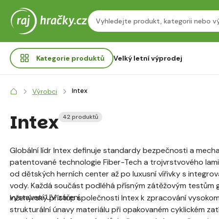
Kategorie
produktů
Velký letní výprodej
Intex
Výrobci
Intex
42 produktů
Globální lídr Intex definuje standardy bezpečnosti a mec
patentované technologie Fiber-Tech a trojvrstvového la
od dětských herních center až po luxusní vířivky s integ
vody. Každá součást podléhá přísným zátěžovým testům ga
vystavení UV záření.
Inženýrský přístup společnosti Intex k zpracování vysokomol
strukturální únavy materiálu při opakovaném cyklickém za