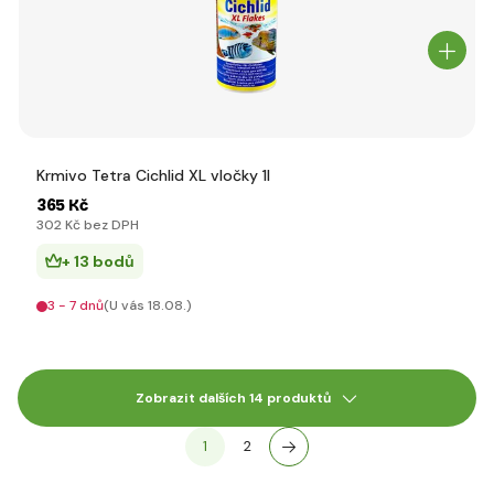
Krmivo Tetra Cichlid XL vločky 1l
365 Kč
302 Kč bez DPH
+ 13 bodů
3 - 7 dnů
(U vás 18.08.)
Zobrazit dalších 14 produktů
1
2