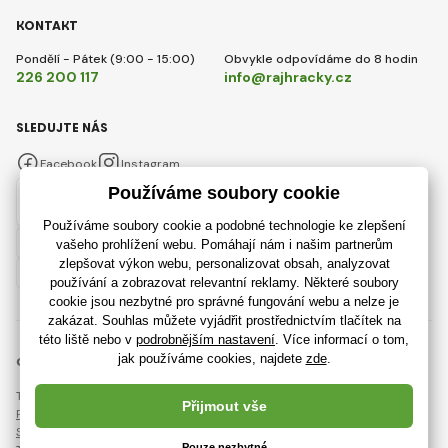
KONTAKT
Pondělí - Pátek (9:00 - 15:00)
Obvykle odpovídáme do 8 hodin
226 200 117
info@rajhracky.cz
SLEDUJTE NÁS
Facebook
Instagram
Česky
© 2018 - 2026 RajHracky.cz, Všechna práva vyhrazena
Tato stránka je chráněna pomocí reCAPTCHA a platí
Pravidla ochrany osobních údajů
společnosti Google a jejich
Smluvní podmínky
.