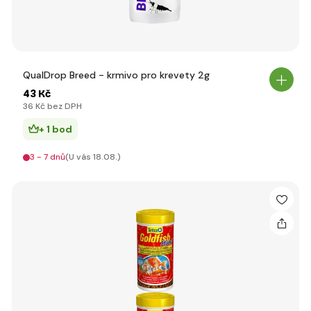
QualDrop Breed - krmivo pro krevety 2g
43 Kč
36 Kč bez DPH
+ 1 bod
3 - 7 dnů
(U vás 18.08.)