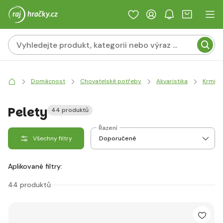
Domácnost
Chovatelské potřeby
Akvaristika
Krmivo
Pelety
44 produktů
Řazení
Všechny filtry
Aplikované filtry:
44 produktů