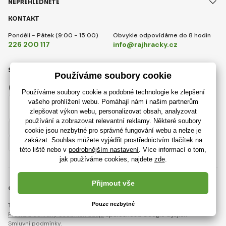
NEPŘEHLÉDNĚTE
KONTAKT
Pondělí - Pátek (9:00 - 15:00)
Obvykle odpovídáme do 8 hodin
226 200 117
info@rajhracky.cz
SLEDUJTE NÁS
Facebook
Instagram
Česky
© 2018 - 2026 RajHracky.cz, Všechna práva vyhrazena
Tato stránka je chráněna pomocí reCAPTCHA a platí
Pravidla ochrany osobních údajů
společnosti Google a jejich
Smluvní podmínky
.