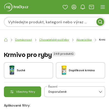
Domácnost
Chovatelské potřeby
Akvaristika
Krmivo
Krmivo pro ryby
248 produktů
Suché
Doplňkové krmino
Řazení
Všechny filtry
Aplikované filtry: