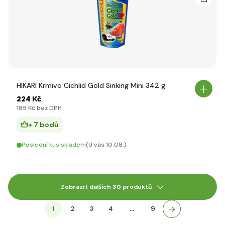
HIKARI Krmivo Cichlid Gold Sinking Mini 342 g
224 Kč
185 Kč bez DPH
+ 7 bodů
Poslední kus skladem
(U vás 10.08.)
Zobrazit dalších 30 produktů
1
2
3
4
…
9