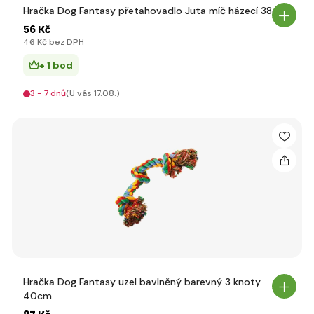
Hračka Dog Fantasy přetahovadlo Juta míč házecí 38cm
56 Kč
46 Kč bez DPH
+ 1 bod
3 - 7 dnů
(U vás 17.08.)
Hračka Dog Fantasy uzel bavlněný barevný 3 knoty
40cm