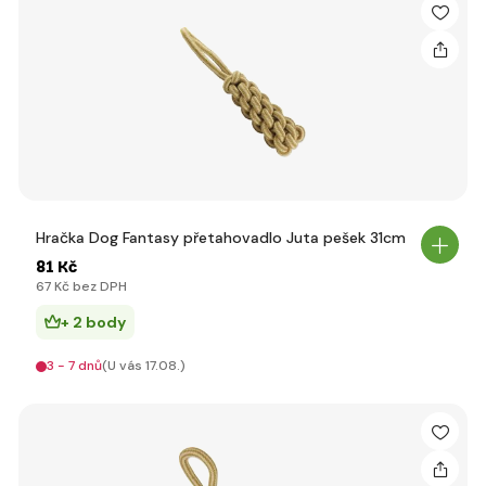
Hračka Dog Fantasy přetahovadlo Juta pešek 31cm
81 Kč
67 Kč bez DPH
+ 2 body
3 - 7 dnů
(U vás 17.08.)