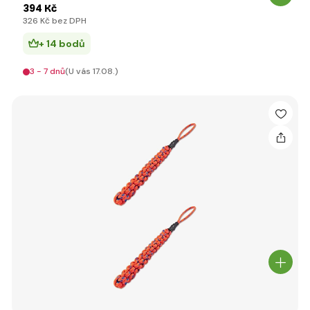
394 Kč
326 Kč bez DPH
+ 14 bodů
3 - 7 dnů
(U vás 17.08.)