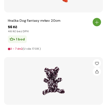
Hračka Dog Fantasy mrkev 20cm
56 Kč
46 Kč bez DPH
+ 1 bod
3 - 7 dnů
(U vás 17.08.)