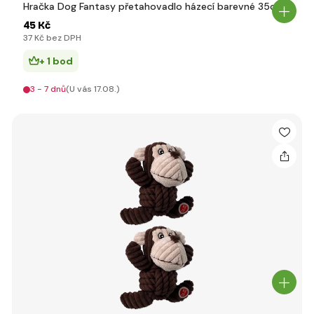
Hračka Dog Fantasy přetahovadlo házecí barevné 35cm
45 Kč
37 Kč bez DPH
+ 1 bod
3 - 7 dnů
(U vás 17.08.)