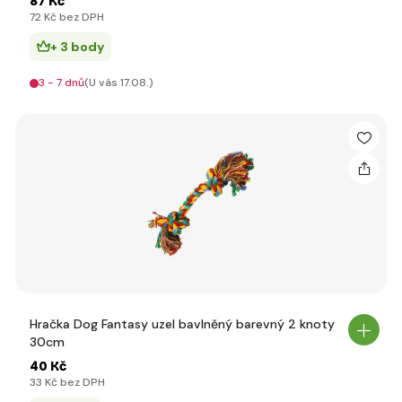
87 Kč
72 Kč bez DPH
+ 3 body
3 - 7 dnů
(U vás 17.08.)
Hračka Dog Fantasy uzel bavlněný barevný 2 knoty
30cm
40 Kč
33 Kč bez DPH