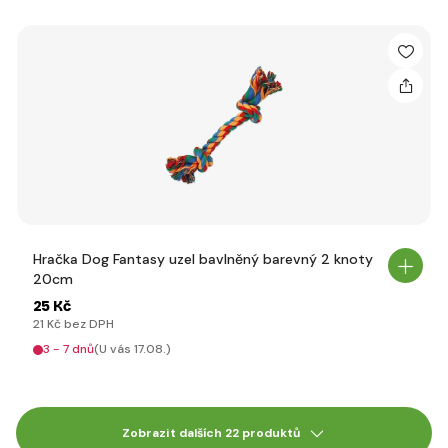
Hračka Dog Fantasy uzel bavlněný barevný 2 knoty
20cm
25 Kč
21 Kč bez DPH
3 - 7 dnů
(U vás 17.08.)
Zobrazit dalších 22 produktů