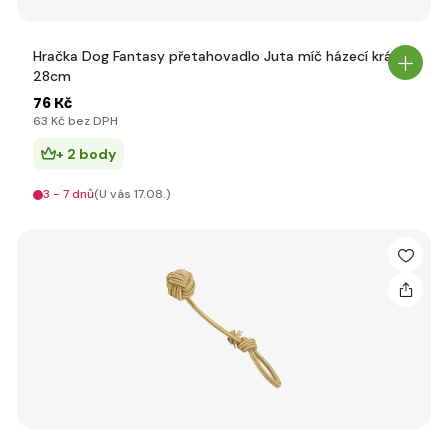
Hračka Dog Fantasy přetahovadlo Juta míč házecí krátký
28cm
76 Kč
63 Kč bez DPH
+ 2 body
3 - 7 dnů
(U vás 17.08.)