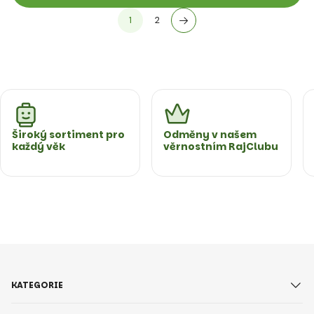
1
2
Široký sortiment pro
Odměny v našem
každý věk
věrnostním RajClubu
KATEGORIE