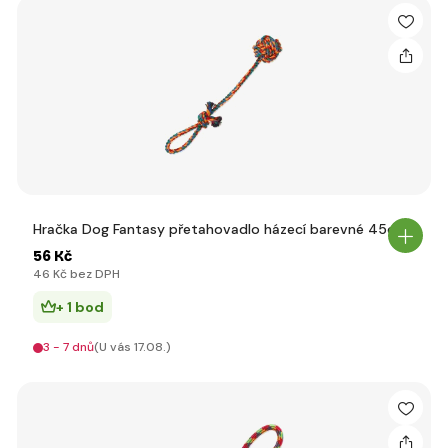
Hračka Dog Fantasy přetahovadlo házecí barevné 45cm
56 Kč
46 Kč bez DPH
+ 1 bod
3 - 7 dnů
(U vás 17.08.)