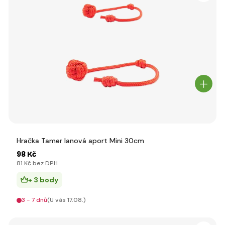
Hračka Tamer lanová aport Mini 30cm
98 Kč
81 Kč bez DPH
+ 3 body
3 - 7 dnů
(U vás 17.08.)