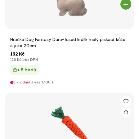
Hračka Dog Fantasy Dura-fused králík malý pískací, kůže
a juta 20cm
152 Kč
126 Kč bez DPH
+ 5 bodů
3 - 7 dnů
(U vás 17.08.)