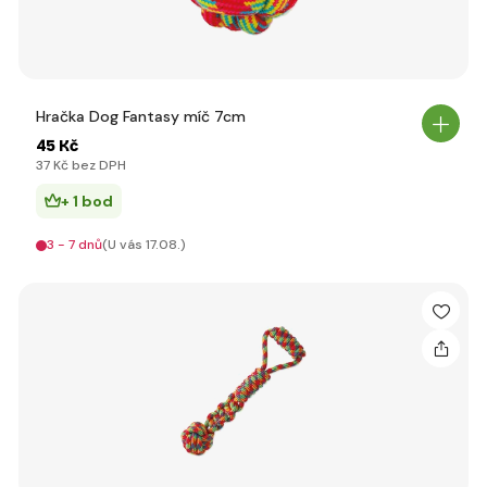
Hračka Dog Fantasy míč 7cm
45 Kč
37 Kč bez DPH
+ 1 bod
3 - 7 dnů
(U vás 17.08.)