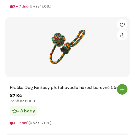
3 - 7 dnů
(U vás 17.08.)
Hračka Dog Fantasy přetahovadlo házecí barevné 55cm
87 Kč
72 Kč bez DPH
+ 3 body
3 - 7 dnů
(U vás 17.08.)