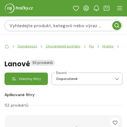
Domácnost
Chovatelské potřeby
Psi
Hračky
La
Lanové
52 produktů
Řazení
Všechny filtry
Aplikované filtry:
52 produktů