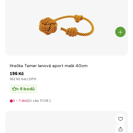
Hračka Tamer lanová aport malá 40cm
196 Kč
162 Kč bez DPH
+ 6 bodů
3 - 7 dnů
(U vás 17.08.)