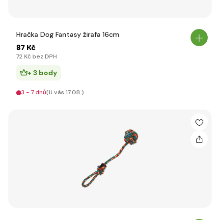
Hračka Dog Fantasy žirafa 16cm
87 Kč
72 Kč bez DPH
+ 3 body
3 - 7 dnů
(U vás 17.08.)