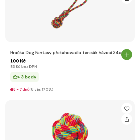
Hračka Dog Fantasy přetahovadlo tenisák házecí 34cm
100 Kč
83 Kč bez DPH
+ 3 body
3 - 7 dnů
(U vás 17.08.)