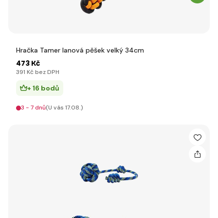
Hračka Tamer lanová pěšek velký 34cm
473 Kč
391 Kč bez DPH
+ 16 bodů
3 - 7 dnů
(U vás 17.08.)