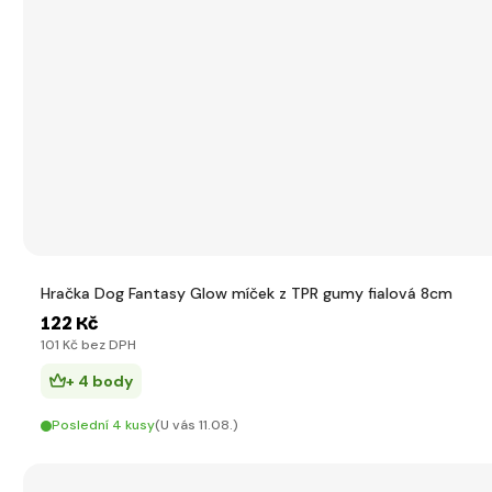
Hračka Dog Fantasy Glow míček z TPR gumy fialová 8cm
122 Kč
101 Kč bez DPH
+ 4 body
Poslední 4 kusy
(U vás 11.08.)