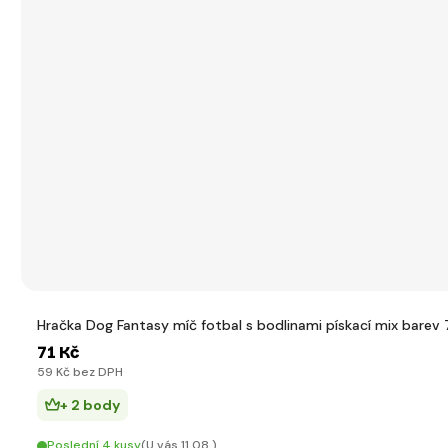
Hračka Dog Fantasy míč fotbal s bodlinami pískací mix barev
71 Kč
59 Kč bez DPH
+ 2 body
Poslední 4 kusy
(U vás 11.08.)