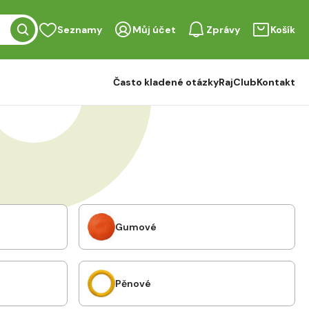
Seznamy
Můj účet
Zprávy
Košík
Často kladené otázky
RajClub
Kontakt
Gumové
Pěnové