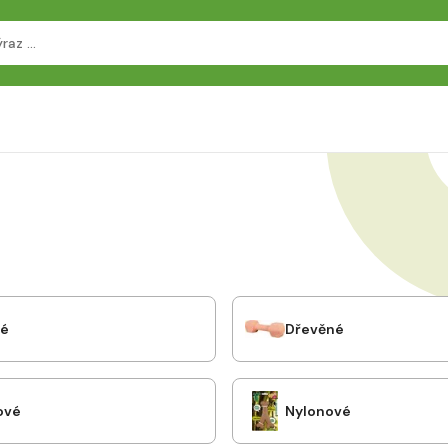
vé
Dřevěné
ové
Nylonové