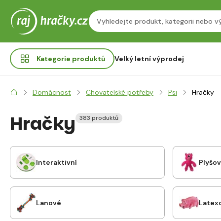
Kategorie
produktů
Velký letní výprodej
Domácnost
Chovatelské potřeby
Psi
Hračky
Hračky
383 produktů
Interaktivní
Plyšo
Lanové
Latex