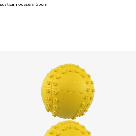
se šustícím ocasem 55cm