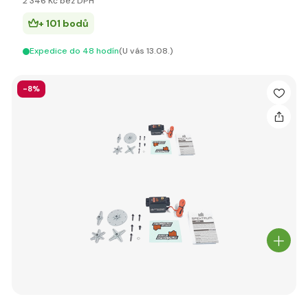
2 346 Kč bez DPH
+ 101 bodů
Expedice do 48 hodín
(U vás 13.08.)
-8%