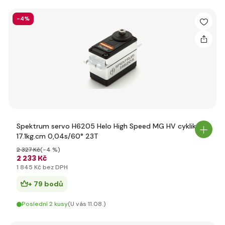
-4%
Spektrum servo H6205 Helo High Speed MG HV cyklika
17.1kg.cm 0,04s/60° 23T
2 327 Kč
(-4 %)
2 233 Kč
1 845 Kč bez DPH
+ 79 bodů
Poslední 2 kusy
(U vás 11.08.)