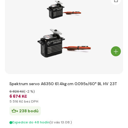
Spektrum servo A6350 61.4kg.cm 0.095s/60° BL HV 23T
6 826 Kč
(-2 %)
6 674 Kč
5 516 Kč bez DPH
+ 238 bodů
Expedice do 48 hodín
(U vás 13.08.)