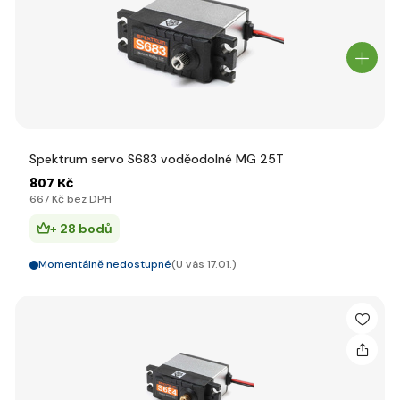
Spektrum servo S683 voděodolné MG 25T
807 Kč
667 Kč bez DPH
+ 28 bodů
Momentálně nedostupné
(U vás 17.01.)