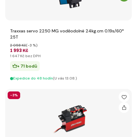
Traxxas servo 2250 MG voděodolné 24kg.cm 0.19s/60°
25T
2 058 Kč
(-3 %)
1 993 Kč
1 647 Kč bez DPH
+ 71 bodů
Expedice do 48 hodín
(U vás 13.08.)
-3%