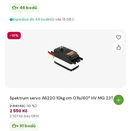
+ 46 bodů
Expedice do 48 hodín
(U vás 13.08.)
-10%
Spektrum servo A6220 10kg.cm 0.11s/60° HV MG 23T
2 841 Kč
(-10 %)
2 550 Kč
2 107 Kč bez DPH
+ 91 bodů