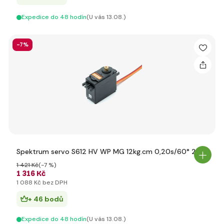
Expedice do 48 hodín
(U vás 13.08.)
-7%
Spektrum servo S612 HV WP MG 12kg.cm 0,20s/60° 23T
1 421 Kč
(-7 %)
1 316 Kč
1 088 Kč bez DPH
+ 46 bodů
Expedice do 48 hodín
(U vás 13.08.)