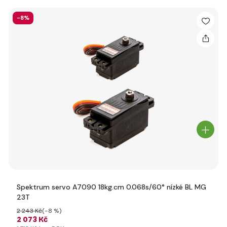
-8%
Spektrum servo A7090 18kg.cm 0.068s/60° nízké BL MG
23T
2 243 Kč
(-8 %)
2 073 Kč