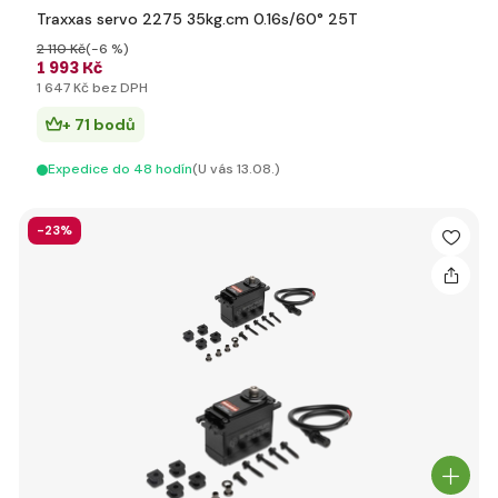
Traxxas servo 2275 35kg.cm 0.16s/60° 25T
2 110 Kč
(-6 %)
1 993 Kč
1 647 Kč bez DPH
+ 71 bodů
Expedice do 48 hodín
(U vás 13.08.)
-23%