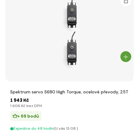
Spektrum servo S680 High Torque, ocelové převody, 25T
1 943 Kč
1 606 Kč bez DPH
+ 69 bodů
Expedice do 48 hodín
(U vás 13.08.)