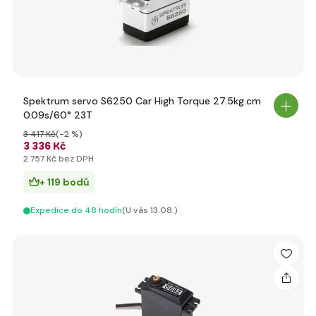
Spektrum servo S6250 Car High Torque 27.5kg.cm
0.09s/60° 23T
3 417 Kč
(-2 %)
3 336 Kč
2 757 Kč bez DPH
+ 119 bodů
Expedice do 48 hodín
(U vás 13.08.)