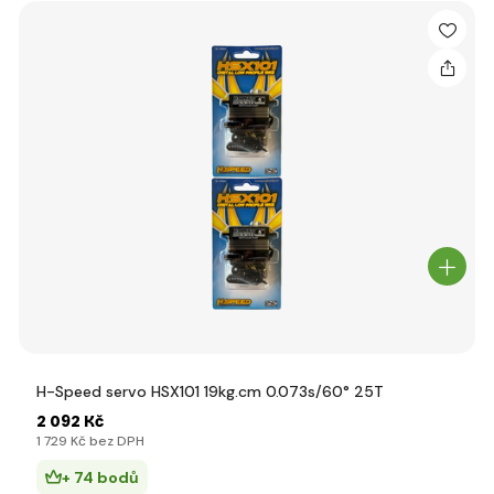
H-Speed servo HSX101 19kg.cm 0.073s/60° 25T
2 092 Kč
1 729 Kč bez DPH
+ 74 bodů