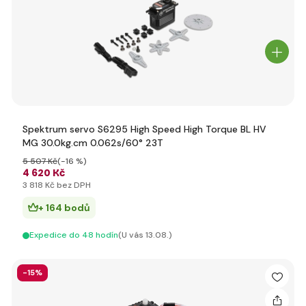
Spektrum servo S6295 High Speed High Torque BL HV
MG 30.0kg.cm 0.062s/60° 23T
5 507 Kč
(-16 %)
4 620 Kč
3 818 Kč bez DPH
+ 164 bodů
Expedice do 48 hodín
(U vás 13.08.)
-15%