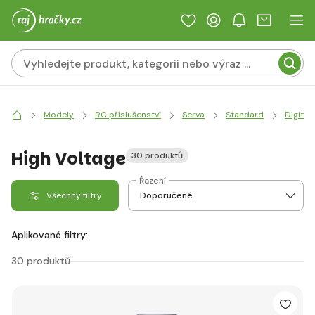
Modely
RC příslušenství
Serva
Standard
Digitáln
High Voltage
30 produktů
Řazení
Všechny filtry
Aplikované filtry:
30 produktů