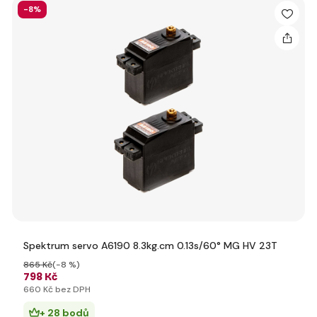
-8%
Spektrum servo A6190 8.3kg.cm 0.13s/60° MG HV 23T
865 Kč
(-8 %)
798 Kč
660 Kč bez DPH
+ 28 bodů