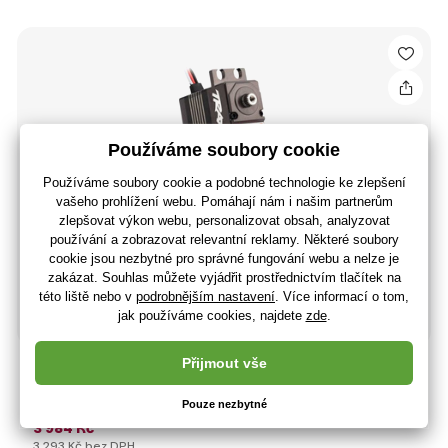
Traxxas servo 2280 BL MG voděodolné 50kg.cm
0.09s/60° 25T
3 984 Kč
3 293 Kč bez DPH