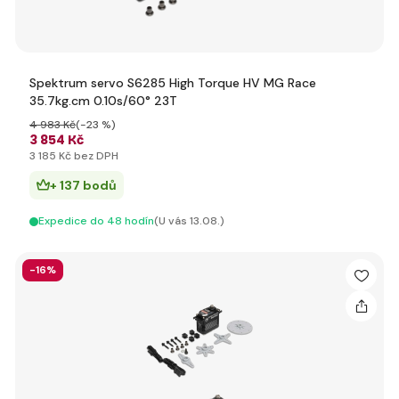
Spektrum servo S6285 High Torque HV MG Race
35.7kg.cm 0.10s/60° 23T
4 983 Kč
(-23 %)
3 854 Kč
3 185 Kč bez DPH
+ 137 bodů
Expedice do 48 hodín
(U vás 13.08.)
-16%