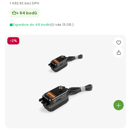
1 482 Kč bez DPH
+ 64 bodů
Expedice do 48 hodín
(U vás 13.08.)
-2%