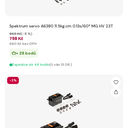
Spektrum servo A6380 11.5kg.cm 0.13s/60° MG HV 23T
865 Kč
(-8 %)
798 Kč
660 Kč bez DPH
+ 28 bodů
Expedice do 48 hodín
(U vás 13.08.)
-2%