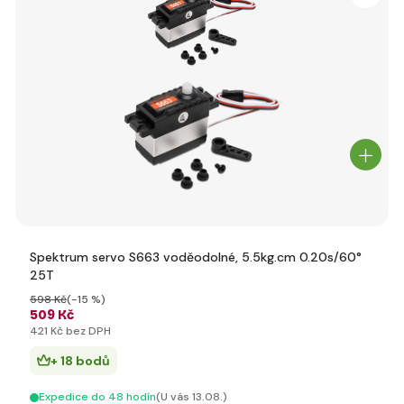
Spektrum servo S663 voděodolné, 5.5kg.cm 0.20s/60°
25T
598 Kč
(-15 %)
509 Kč
421 Kč bez DPH
+ 18 bodů
Expedice do 48 hodín
(U vás 13.08.)