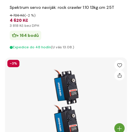
Spektrum servo naviják: rock crawler 1:10 13kg.cm 25T
4 726 Kč
(-2 %)
4 620 Kč
3 818 Kč bez DPH
+ 164 bodů
Expedice do 48 hodín
(U vás 13.08.)
-3%