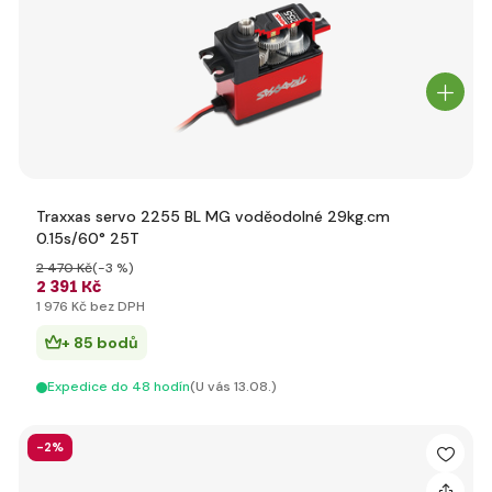
Traxxas servo 2255 BL MG voděodolné 29kg.cm
0.15s/60° 25T
2 470 Kč
(-3 %)
2 391 Kč
1 976 Kč bez DPH
+ 85 bodů
Expedice do 48 hodín
(U vás 13.08.)
-2%