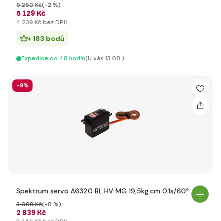
5 250 Kč
(-2 %)
5 129 Kč
4 239 Kč bez DPH
+ 183 bodů
Expedice do 48 hodín
(U vás 13.08.)
-8%
Spektrum servo A6320 BL HV MG 19,5kg.cm 0.1s/60°
3 088 Kč
(-8 %)
2 839 Kč