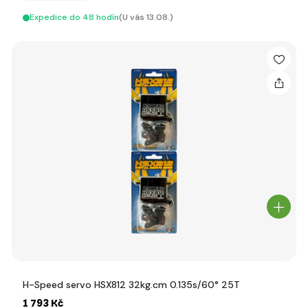
Expedice do 48 hodín
(U vás 13.08.)
H-Speed servo HSX812 32kg.cm 0.135s/60° 25T
1 793 Kč