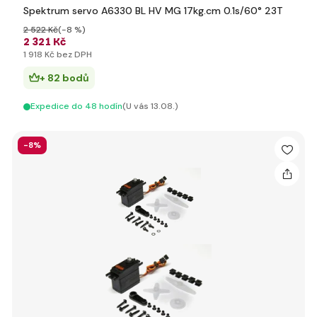
Spektrum servo A6330 BL HV MG 17kg.cm 0.1s/60° 23T
2 522 Kč
(-8 %)
2 321 Kč
1 918 Kč bez DPH
+ 82 bodů
Expedice do 48 hodín
(U vás 13.08.)
-8%