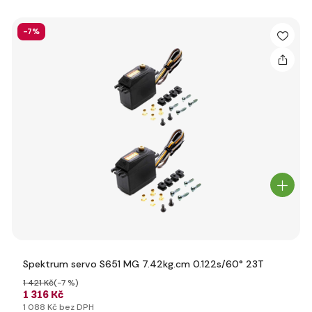
-7%
Spektrum servo S651 MG 7.42kg.cm 0.122s/60° 23T
1 421 Kč
(-7 %)
1 316 Kč
1 088 Kč bez DPH