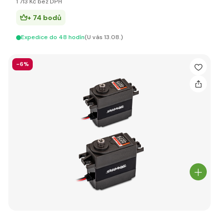
1 713 Kč bez DPH
+ 74 bodů
Expedice do 48 hodín
(U vás 13.08.)
-6%