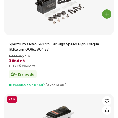
Spektrum servo S6245 Car High Speed High Torque
19.1kg.cm 0.06s/60° 23T
3 933 Kč
(-2 %)
3 854 Kč
3 185 Kč bez DPH
+ 137 bodů
Expedice do 48 hodín
(U vás 13.08.)
-2%