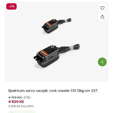
-2%
Spektrum servo naviják: rock crawler 1:10 13kg.cm 25T
4 726 Kč
(-2 %)
4 620 Kč
3 818 Kč bez DPH