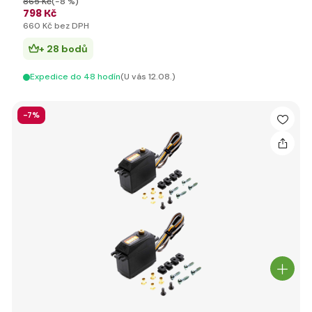
865 Kč
(-8 %)
798 Kč
660 Kč bez DPH
+ 28 bodů
Expedice do 48 hodín
(U vás 12.08.)
-7%