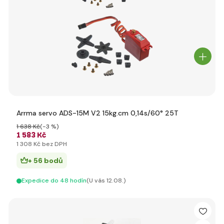
Arrma servo ADS-15M V2 15kg.cm 0,14s/60° 25T
1 638 Kč
(-3 %)
1 583 Kč
1 308 Kč bez DPH
+ 56 bodů
Expedice do 48 hodín
(U vás 12.08.)