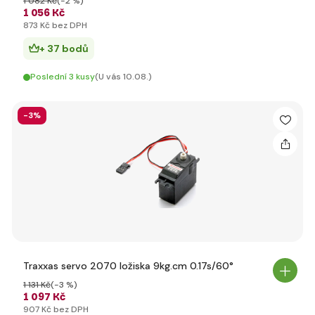
1 082 Kč
(-2 %)
1 056 Kč
873 Kč bez DPH
+ 37 bodů
Poslední 3 kusy
(U vás 10.08.)
-3%
Traxxas servo 2070 ložiska 9kg.cm 0.17s/60°
1 131 Kč
(-3 %)
1 097 Kč
907 Kč bez DPH