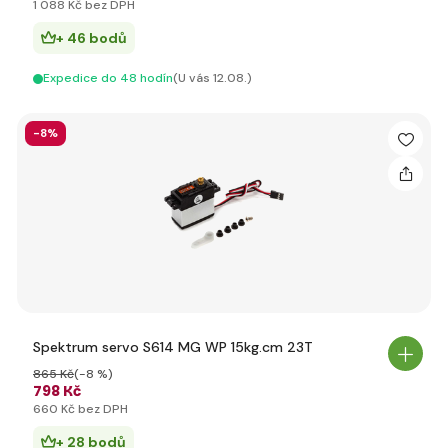
1 088 Kč bez DPH
+ 46 bodů
Expedice do 48 hodín
(U vás 12.08.)
-8%
Spektrum servo S614 MG WP 15kg.cm 23T
865 Kč
(-8 %)
798 Kč
660 Kč bez DPH
+ 28 bodů