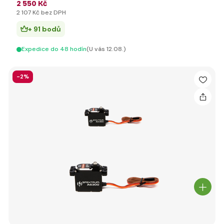
2 550 Kč
2 107 Kč bez DPH
+ 91 bodů
Expedice do 48 hodín
(U vás 12.08.)
-2%