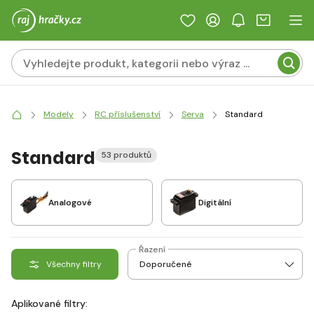
Modely
RC příslušenství
Serva
Standard
Standard
53 produktů
Analogové
Digitální
Řazení
Všechny filtry
Aplikované filtry: