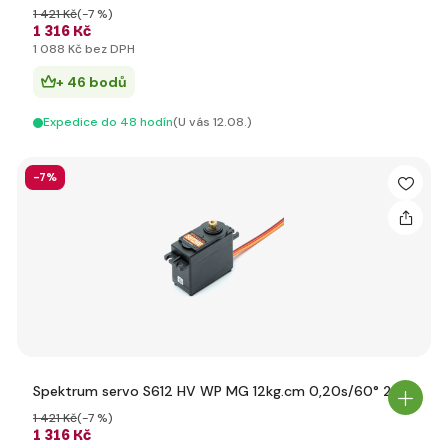
1 421 Kč
(-7 %)
1 316 Kč
1 088 Kč bez DPH
+ 46 bodů
Expedice do 48 hodín
(U vás 12.08.)
-7%
Spektrum servo S612 HV WP MG 12kg.cm 0,20s/60° 23T
1 421 Kč
(-7 %)
1 316 Kč