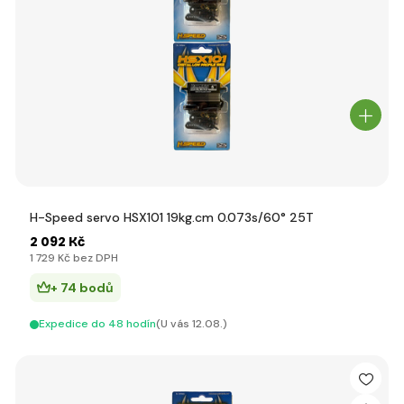
H-Speed servo HSX101 19kg.cm 0.073s/60° 25T
2 092 Kč
1 729 Kč bez DPH
+ 74 bodů
Expedice do 48 hodín
(U vás 12.08.)