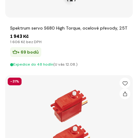
Spektrum servo S680 High Torque, ocelové převody, 25T
1 943 Kč
1 606 Kč bez DPH
+ 69 bodů
Expedice do 48 hodín
(U vás 12.08.)
-31%