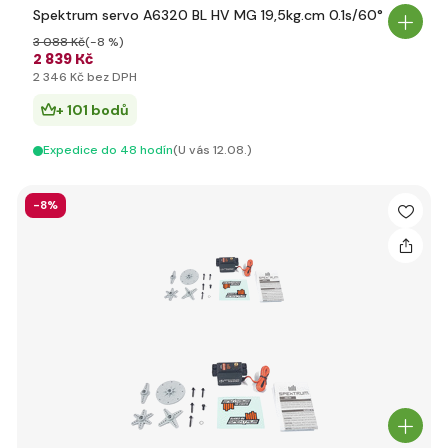
Spektrum servo A6320 BL HV MG 19,5kg.cm 0.1s/60°
3 088 Kč
(-8 %)
2 839 Kč
2 346 Kč bez DPH
+ 101 bodů
Expedice do 48 hodín
(U vás 12.08.)
-8%