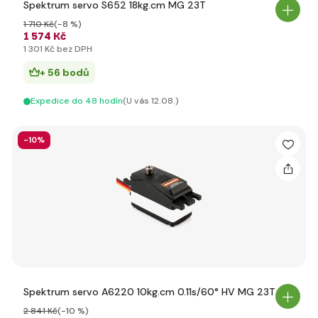
Spektrum servo S652 18kg.cm MG 23T
1 710 Kč
(-8 %)
1 574 Kč
1 301 Kč bez DPH
+ 56 bodů
Expedice do 48 hodín
(U vás 12.08.)
-10%
Spektrum servo A6220 10kg.cm 0.11s/60° HV MG 23T
2 841 Kč
(-10 %)