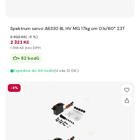
Spektrum servo A6330 BL HV MG 17kg.cm 0.1s/60° 23T
2 522 Kč
(-8 %)
2 321 Kč
1 918 Kč bez DPH
+ 82 bodů
Expedice do 48 hodín
(U vás 12.08.)
-8%