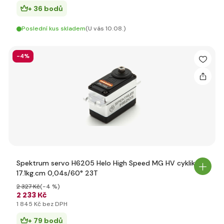
+ 36 bodů
Poslední kus skladem
(U vás 10.08.)
-4%
Spektrum servo H6205 Helo High Speed MG HV cyklika
17.1kg.cm 0,04s/60° 23T
2 327 Kč
(-4 %)
2 233 Kč
1 845 Kč bez DPH
+ 79 bodů