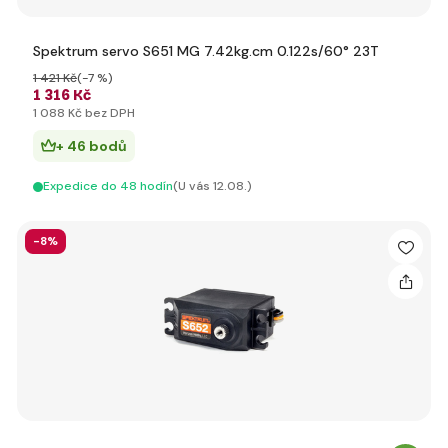
Spektrum servo S651 MG 7.42kg.cm 0.122s/60° 23T
1 421 Kč
(-7 %)
1 316 Kč
1 088 Kč bez DPH
+ 46 bodů
Expedice do 48 hodín
(U vás 12.08.)
-8%