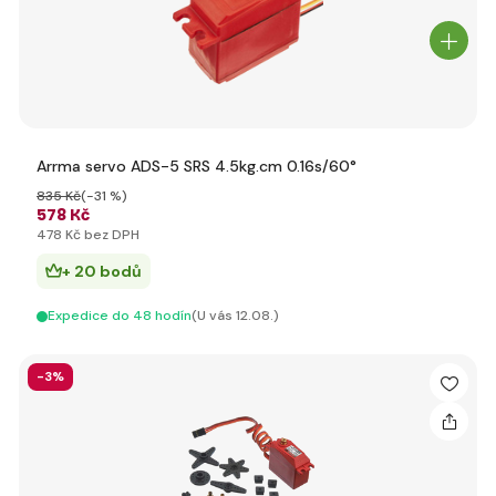
Arrma servo ADS-5 SRS 4.5kg.cm 0.16s/60°
835 Kč
(-31 %)
578 Kč
478 Kč bez DPH
+ 20 bodů
Expedice do 48 hodín
(U vás 12.08.)
-3%