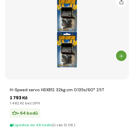
H-Speed servo HSX812 32kg.cm 0.135s/60° 25T
1 793 Kč
1 482 Kč bez DPH
+ 64 bodů
Expedice do 48 hodín
(U vás 12.08.)