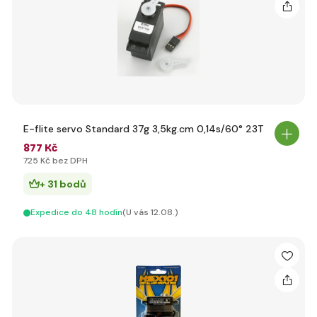
E-flite servo Standard 37g 3,5kg.cm 0,14s/60° 23T
877 Kč
725 Kč bez DPH
+ 31 bodů
Expedice do 48 hodín
(U vás 12.08.)