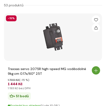
53 produktů
-15%
Traxxas servo 2075R high-speed MG voděodolné
9kg.cm 0.17s/60° 25T
1 700 Kč
(-15 %)
1 444 Kč
1 193 Kč bez DPH
+ 51 bodů
Poslední kus skladem
(U vás 10.08.)