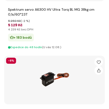
Spektrum servo A6300 HV Ultra Torq BL MG 38kg.cm
0,1s/60°23T
5 250 Kč
(-2 %)
5 129 Kč
4 239 Kč bez DPH
+ 183 bodů
Expedice do 48 hodín
(U vás 12.08.)
-8%