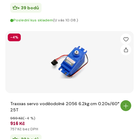
+ 39 bodů
Poslední kus skladem
(U vás 10.08.)
-4%
Traxxas servo voděodolné 2056 6.2kg.cm 0.20s/60°
25T
959 Kč
(-4 %)
916 Kč
757 Kč bez DPH