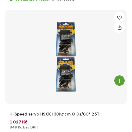
H-Speed servo HSX181 30kg.cm 0.19s/60° 25T
1 027 Kč
849 Kč bez DPH