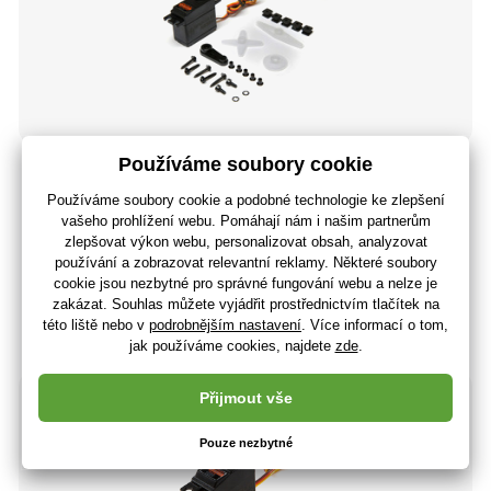
Spektrum servo A6380 11.5kg.cm 0.13s/60° MG HV 23T
865 Kč
(-8 %)
798 Kč
660 Kč bez DPH
+ 28 bodů
Expedice do 48 hodín
(U vás 12.08.)
-10%