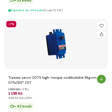
+ 32 bodů
Expedice do 48 hodín
(U vás 12.08.)
-7%
Traxxas servo 2075 high-torque voděodolné 9kg.cm
0.17s/60° 25T
1 287 Kč
(-7 %)
1 195 Kč
988 Kč bez DPH
+ 42 bodů