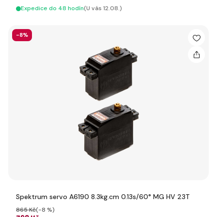
Expedice do 48 hodín
(U vás 12.08.)
-8%
Spektrum servo A6190 8.3kg.cm 0.13s/60° MG HV 23T
865 Kč
(-8 %)