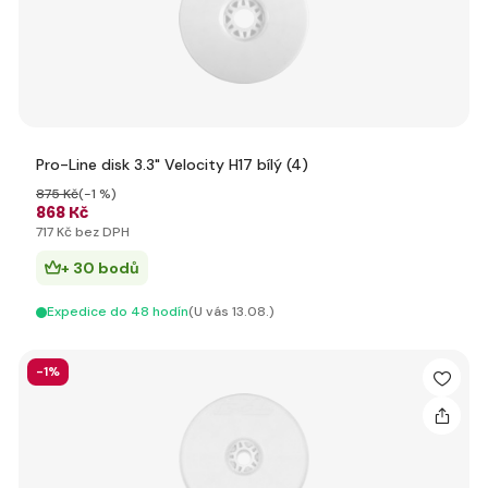
Pro-Line disk 3.3" Velocity H17 bílý (4)
875 Kč
(-1 %)
868 Kč
717 Kč bez DPH
+ 30 bodů
Expedice do 48 hodín
(U vás 13.08.)
-1%