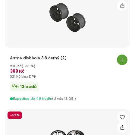
Arrma disk kola 3.8 černý (2)
576 Kč
(-33 %)
388 Kč
321 Kč bez DPH
+ 13 bodů
Expedice do 48 hodín
(U vás 13.08.)
-52%