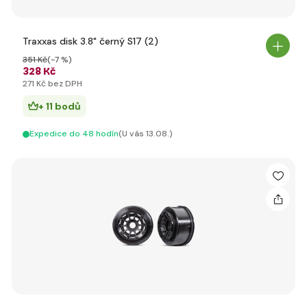
Traxxas disk 3.8" černý S17 (2)
351 Kč
(-7 %)
328 Kč
271 Kč bez DPH
+ 11 bodů
Expedice do 48 hodín
(U vás 13.08.)