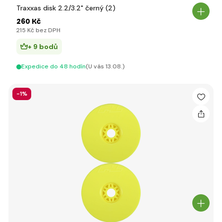
Traxxas disk 2.2/3.2" černý (2)
260 Kč
215 Kč bez DPH
+ 9 bodů
Expedice do 48 hodín
(U vás 13.08.)
-1%