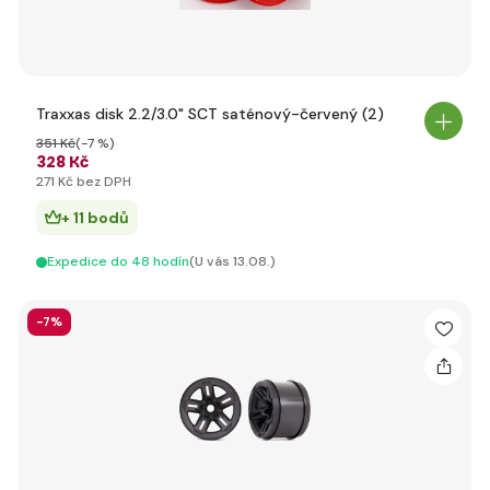
Traxxas disk 2.2/3.0" SCT saténový-červený (2)
351 Kč
(-7 %)
328 Kč
271 Kč bez DPH
+ 11 bodů
Expedice do 48 hodín
(U vás 13.08.)
-7%