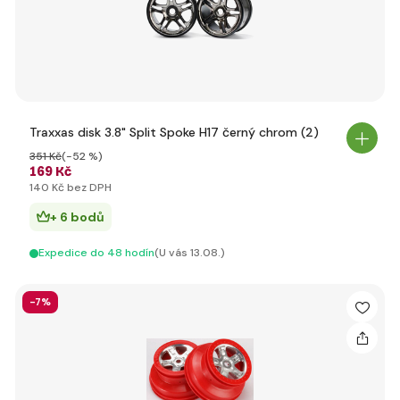
Traxxas disk 3.8" Split Spoke H17 černý chrom (2)
351 Kč
(-52 %)
169 Kč
140 Kč bez DPH
+ 6 bodů
Expedice do 48 hodín
(U vás 13.08.)
-7%