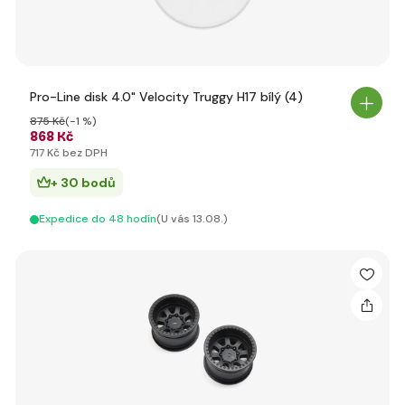
Pro-Line disk 4.0" Velocity Truggy H17 bílý (4)
875 Kč
(-1 %)
868 Kč
717 Kč bez DPH
+ 30 bodů
Expedice do 48 hodín
(U vás 13.08.)