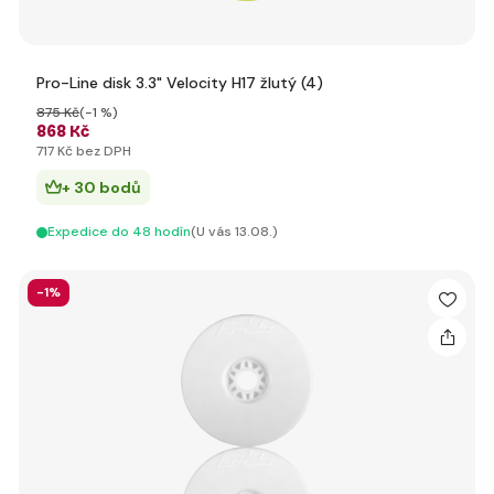
Pro-Line disk 3.3" Velocity H17 žlutý (4)
875 Kč
(-1 %)
868 Kč
717 Kč bez DPH
+ 30 bodů
Expedice do 48 hodín
(U vás 13.08.)
-1%