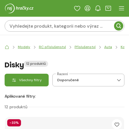
Modely
RC příslušenství
Příslušenství
Auta
Kola
Disky
12 produktů
Řazení
Všechny filtry
Aplikované filtry:
12 produktů
-33%