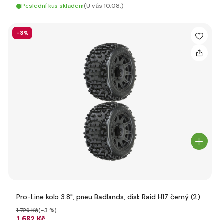
Poslední kus skladem
(U vás 10.08.)
-3%
Pro-Line kolo 3.8", pneu Badlands, disk Raid H17 černý (2)
1 729 Kč
(-3 %)
1 682 Kč