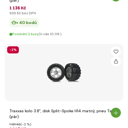
(pár)
1 136 Kč
939 Kč bez DPH
+ 40 bodů
Poslední 2 kusy
(U vás 10.08.)
-2%
Traxxas kolo 3.8", disk Split-Spoke H14 matný, pneu Talon
(pár)
1 131 Kč
(-2 %)