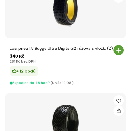
Losi pneu 1:8 Buggy Ultra Digits G2 růžová s vložk. (2)
340 Kč
281 Kč bez DPH
+ 12 bodů
Expedice do 48 hodín
(U vás 12.08.)