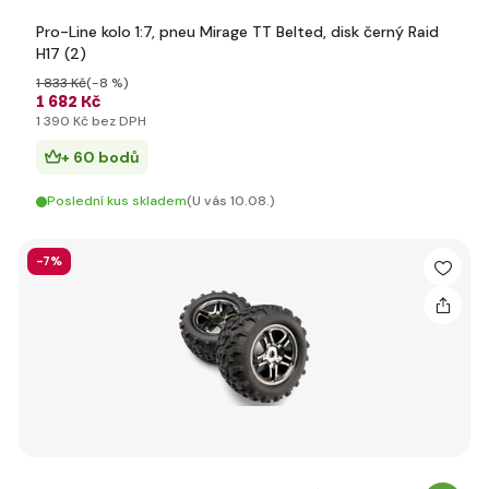
Pro-Line kolo 1:7, pneu Mirage TT Belted, disk černý Raid
H17 (2)
1 833 Kč
(-8 %)
1 682 Kč
1 390 Kč bez DPH
+ 60 bodů
Poslední kus skladem
(U vás 10.08.)
-7%