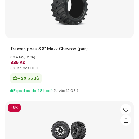
Traxxas pneu 3.8" Maxx Chevron (pár)
884 Kč
(-5 %)
836 Kč
691 Kč bez DPH
+ 29 bodů
Expedice do 48 hodín
(U vás 12.08.)
-6%