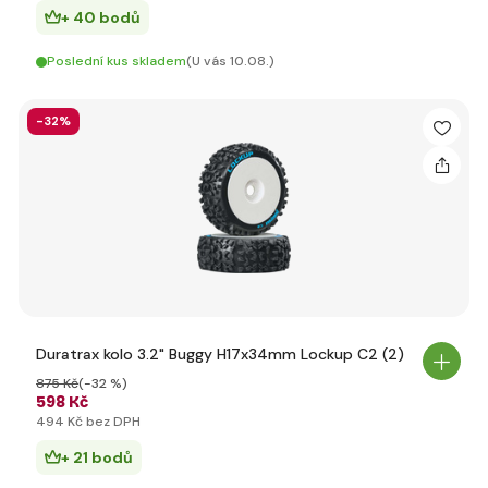
+ 40 bodů
Poslední kus skladem
(U vás 10.08.)
-32%
Duratrax kolo 3.2" Buggy H17x34mm Lockup C2 (2)
875 Kč
(-32 %)
598 Kč
494 Kč bez DPH
+ 21 bodů