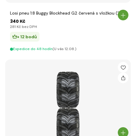
Losi pneu 1:8 Buggy Blockhead G2 červená s vložkou (2)
340 Kč
281 Kč bez DPH
+ 12 bodů
Expedice do 48 hodín
(U vás 12.08.)