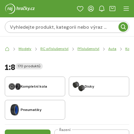
Modely
RC příslušenství
Příslušenství
Auta
Kola
1:8
170 produktů
Kompletní kola
Disky
Pneumatiky
Řazení