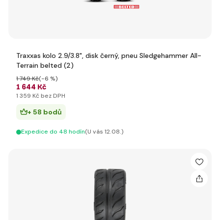
Traxxas kolo 2.9/3.8", disk černý, pneu Sledgehammer All-
Terrain belted (2)
1 749 Kč
(-6 %)
1 644 Kč
1 359 Kč bez DPH
+ 58 bodů
Expedice do 48 hodín
(U vás 12.08.)