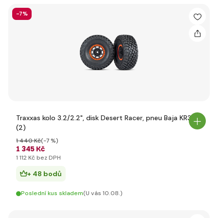
-7%
Traxxas kolo 3.2/2.2", disk Desert Racer, pneu Baja KR3
(2)
1 440 Kč
(-7 %)
1 345 Kč
1 112 Kč bez DPH
+ 48 bodů
Poslední kus skladem
(U vás 10.08.)