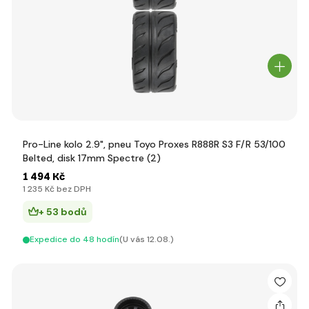
Pro-Line kolo 2.9", pneu Toyo Proxes R888R S3 F/R 53/100
Belted, disk 17mm Spectre (2)
1 494 Kč
1 235 Kč bez DPH
+ 53 bodů
Expedice do 48 hodín
(U vás 12.08.)