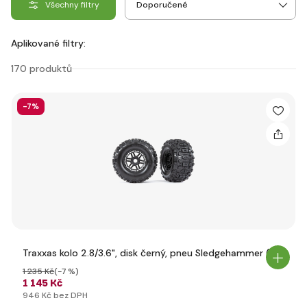
Všechny filtry
Aplikované filtry:
170 produktů
-7%
Traxxas kolo 2.8/3.6", disk černý, pneu Sledgehammer (2)
1 235 Kč
(-7 %)
1 145 Kč
946 Kč bez DPH