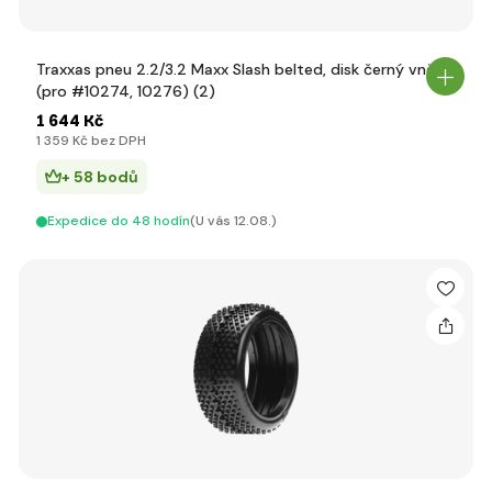
Traxxas pneu 2.2/3.2 Maxx Slash belted, disk černý vnější
(pro #10274, 10276) (2)
1 644 Kč
1 359 Kč bez DPH
+ 58 bodů
Expedice do 48 hodín
(U vás 12.08.)