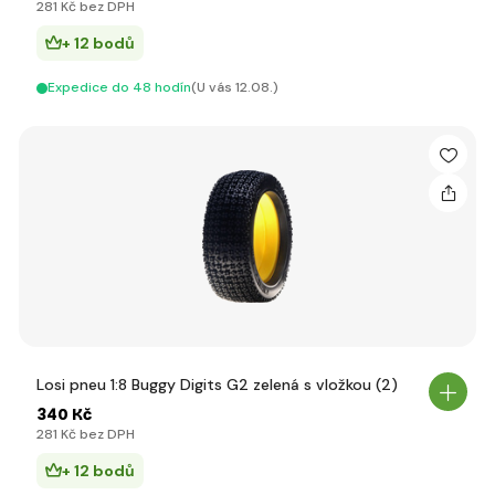
281 Kč bez DPH
+ 12 bodů
Expedice do 48 hodín
(U vás 12.08.)
Losi pneu 1:8 Buggy Digits G2 zelená s vložkou (2)
340 Kč
281 Kč bez DPH
+ 12 bodů