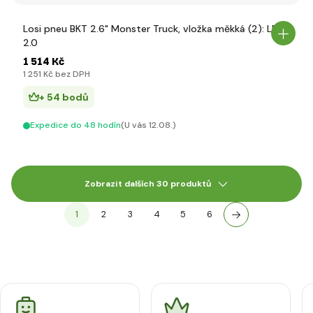
Losi pneu BKT 2.6" Monster Truck, vložka měkká (2): LMT
2.0
1 514 Kč
1 251 Kč bez DPH
+ 54 bodů
Expedice do 48 hodín
(U vás 12.08.)
Zobrazit dalších 30 produktů
1
2
3
4
5
6