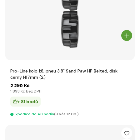
Pro-Line kolo 1:8, pneu 3.8" Sand Paw HP Belted, disk
černý H17mm (2)
2 290 Kč
1 893 Kč bez DPH
+ 81 bodů
Expedice do 48 hodín
(U vás 12.08.)