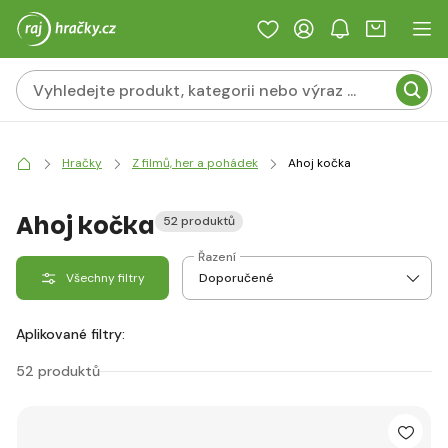
Hračky
Z filmů, her a pohádek
Ahoj kočka
Ahoj kočka
52 produktů
Řazení
Všechny filtry
Aplikované filtry:
52 produktů