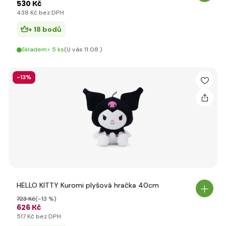
530 Kč
438 Kč bez DPH
+ 18 bodů
Skladem> 5 ks
(U vás 11.08.)
-13%
HELLO KITTY Kuromi plyšová hračka 40cm
723 Kč
(-13 %)
626 Kč
517 Kč bez DPH