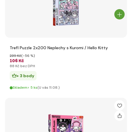
Trefl Puzzle 2x200 Neplechy s Kuromi / Hello Kitty
239 Kč
(-56 %)
106 Kč
88 Kč bez DPH
+ 3 body
Skladem> 5 ks
(U vás 11.08.)