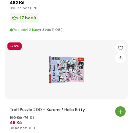
482 Kč
398 Kč bez DPH
+ 17 bodů
Poslední 2 kusy
(U vás 11.08.)
-76%
Trefl Puzzle 200 - Kuromi / Hello Kitty
190 Kč
(-76 %)
46 Kč
38 Kč bez DPH