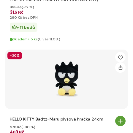
359 Kč
(-12 %)
315 Kč
260 Kč bez DPH
+ 11 bodů
Skladem> 5 ks
(U vás 11.08.)
-30%
HELLO KITTY Badtz-Maru plyšová hračka 24cm
578 Kč
(-30 %)
403 Kč