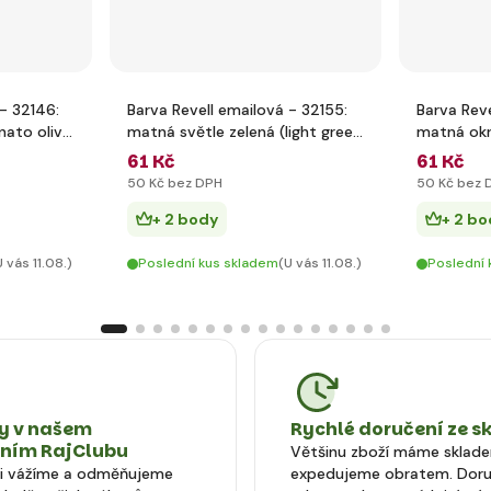
 - 32146:
Barva Revell emailová - 32155:
Barva Reve
nato olive
matná světle zelená (light green
matná okr
mat)
brown ma
61 Kč
61 Kč
50 Kč bez DPH
50 Kč bez 
+ 2 body
+ 2 bo
U vás 11.08.)
Poslední kus skladem
(U vás 11.08.)
Poslední 
 v našem
Rychlé doručení ze s
tním RajClubu
Většinu zboží máme sklad
si vážíme a odměňujeme
expedujeme obratem. Doru