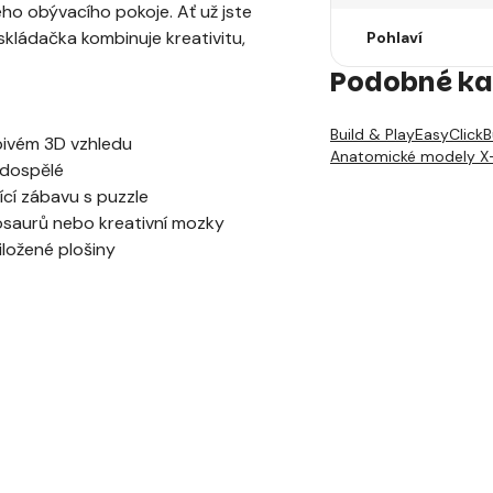
ho obývacího pokoje. Ať už jste
kládačka kombinuje kreativitu,
Pohlaví
Podobné ka
Build & Play
EasyClick
B
obivém 3D vzhledu
Anatomické modely X
 dospělé
ící zábavu s puzzle
inosaurů nebo kreativní mozky
ložené plošiny