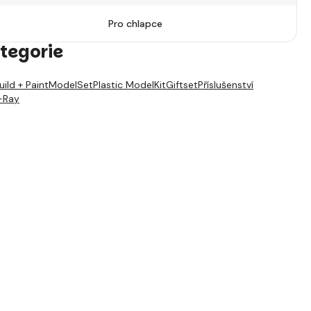
Pro chlapce
tegorie
uild + Paint
ModelSet
Plastic ModelKit
Giftset
Příslušenství
-Ray