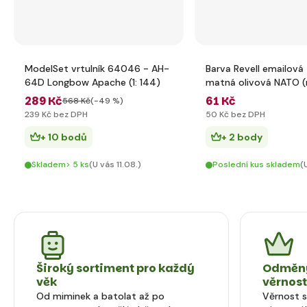
ModelSet vrtulník 64046 - AH-
Barva Revell emailová
64D Longbow Apache (1: 144)
matná olivová NATO (
mat)
289 Kč
61 Kč
568 Kč
(-49 %)
239 Kč bez DPH
50 Kč bez DPH
+ 10 bodů
+ 2 body
Skladem> 5 ks
(U vás 11.08.)
Poslední kus skladem
(
Široký sortiment pro každý
Odměny
věk
věrnos
Od miminek a batolat až po
Věrnost 