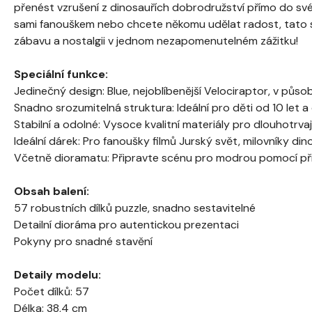
přenést vzrušení z dinosauřích dobrodružství přímo do své
sami fanouškem nebo chcete někomu udělat radost, tato s
zábavu a nostalgii v jednom nezapomenutelném zážitku!
Speciální funkce:
Jedinečný design: Blue, nejoblíbenější Velociraptor, v půs
Snadno srozumitelná struktura: Ideální pro děti od 10 let a
Stabilní a odolné: Vysoce kvalitní materiály pro dlouhotrvaj
Ideální dárek: Pro fanoušky filmů Jurský svět, milovníky d
Včetně dioramatu: Připravte scénu pro modrou pomocí při
Obsah balení:
57 robustních dílků puzzle, snadno sestavitelné
Detailní dioráma pro autentickou prezentaci
Pokyny pro snadné stavění
Detaily modelu:
Počet dílků: 57
Délka: 38,4 cm