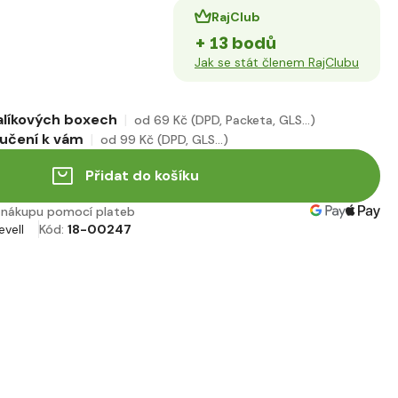
RajClub
+ 13 bodů
Jak se stát členem RajClubu
alíkových boxech
od 69 Kč
(DPD, Packeta, GLS...)
učení k vám
od 99 Kč
(DPD, GLS...)
Přidat do košíku
nákupu pomocí plateb
evell
Kód:
18-00247