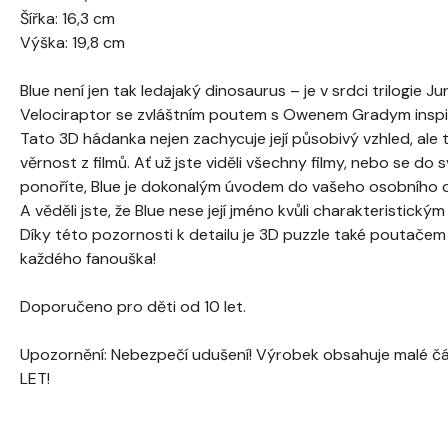
Šířka: 16,3 cm
Výška: 19,8 cm
Blue není jen tak ledajaký dinosaurus – je v srdci trilogie J
Velociraptor se zvláštním poutem s Owenem Gradym inspi
Tato 3D hádanka nejen zachycuje její působivý vzhled, ale
věrnost z filmů. Ať už jste viděli všechny filmy, nebo se do
ponoříte, Blue je dokonalým úvodem do vašeho osobního d
A věděli jste, že Blue nese její jméno kvůli charakteristick
Díky této pozornosti k detailu je 3D puzzle také poutačem
každého fanouška!
Doporučeno pro děti od 10 let.
Upozornění: Nebezpečí udušení! Výrobek obsahuje malé 
LET!