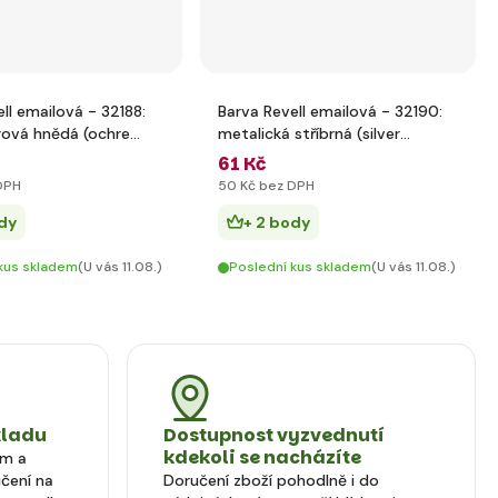
ll emailová - 32188:
Barva Revell emailová - 32190:
ová hnědá (ochre
metalická stříbrná (silver
t)
metallic)
61 Kč
DPH
50 Kč bez DPH
dy
+ 2 body
kus skladem
(U vás 11.08.)
Poslední kus skladem
(U vás 11.08.)
kladu
Dostupnost vyzvednutí
kdekoli se nacházíte
em a
čení na
Doručení zboží pohodlně i do