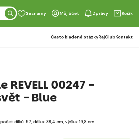
Seznamy
Můj účet
Zprávy
Košík
Často kladené otázky
RajClub
Kontakt
le REVELL 00247 -
vět - Blue
počet dílků: 57, délka: 38,4 cm, výška: 19,8 cm.