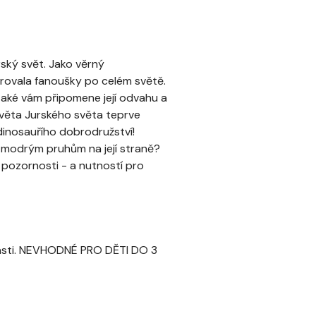
urský svět. Jako věrný
rovala fanoušky po celém světě.
 také vám připomene její odvahu a
 světa Jurského světa teprve
inosauřího dobrodružství!
ým modrým pruhům na její straně?
 pozornosti - a nutností pro
části. NEVHODNÉ PRO DĚTI DO 3