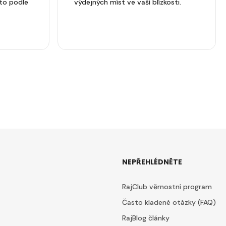
to podle
výdejných míst ve vaší blízkosti.
NEPŘEHLÉDNĚTE
RajClub věrnostní program
Často kladené otázky (FAQ)
RajBlog články