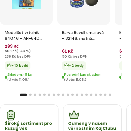
ModelSet vrtulník
Barva Revell emailová
Barva
64046 - AH-64D
- 32146: matná
- 321
Longbow Apache (1:
olivová NATO (nato
zelená
289 Kč
144)
olive mat)
mat)
61 Kč
61 Kč
568 Kč
(-49 %)
239 Kč bez DPH
50 Kč bez DPH
50 Kč
+ 10 bodů
+ 2 body
+ 
Skladem> 5 ks
Poslední kus skladem
Posle
(U vás 11.08.)
(U vás 11.08.)
(U vás
Široký sortiment pro
Odměny v našem
každý věk
věrnostním RajClubu