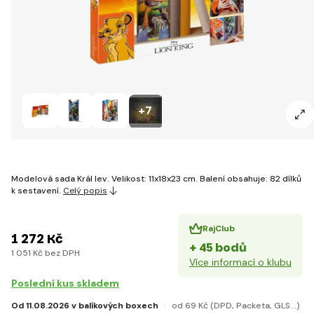
+7
Modelová sada Král lev. Velikost: 11x18x23 cm. Balení obsahuje: 82 dílků
k sestavení.
Celý popis
RajClub
1 272 Kč
+ 45 bodů
1 051 Kč bez DPH
Více informací o klubu
Poslední kus skladem
Od 11.08.2026 v balíkových boxech
od 69 Kč
(DPD, Packeta, GLS...)