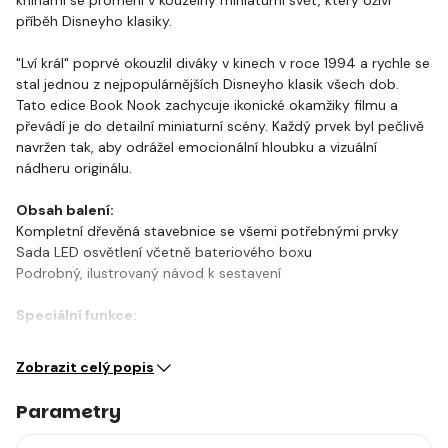
příběh Disneyho klasiky.
"Lví král" poprvé okouzlil diváky v kinech v roce 1994 a rychle se
stal jednou z nejpopulárnějších Disneyho klasik všech dob.
Tato edice Book Nook zachycuje ikonické okamžiky filmu a
převádí je do detailní miniaturní scény. Každý prvek byl pečlivě
navržen tak, aby odrážel emocionální hloubku a vizuální
nádheru originálu.
Obsah balení:
Kompletní dřevěná stavebnice se všemi potřebnými prvky
Sada LED osvětlení včetně bateriového boxu
Podrobný, ilustrovaný návod k sestavení
Speciální funkce:
Přesný…
Zobrazit celý popis
Parametry