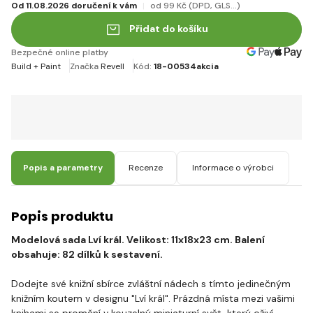
Od 11.08.2026 doručení k vám
od 99 Kč
(DPD, GLS...)
Přidat do košíku
Bezpečné online platby
Build + Paint
Značka
Revell
Kód:
18-00534akcia
Popis a parametry
Recenze
Informace o výrobci
Popis produktu
Modelová sada Lví král. Velikost: 11x18x23 cm. Balení
obsahuje: 82 dílků k sestavení.
Dodejte své knižní sbírce zvláštní nádech s tímto jedinečným
knižním koutem v designu "Lví král". Prázdná místa mezi vašimi
knihami se promění v kouzelný miniaturní svět, který oživí