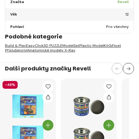
Značka
Revell
Věk
12
Pohlaví
Pro všechny
Podobné kategorie
Build & Play
EasyClick
3D PUZZLE
ModelSet
Plastic ModelKit
Giftset
Příslušenství
Anatomické modely X-Ray
Další produkty značky Revell
-49%