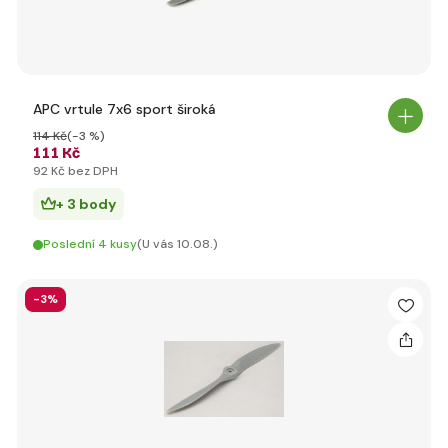
APC vrtule 7x6 sport široká
114 Kč
(-3 %)
111 Kč
92 Kč bez DPH
+ 3 body
Poslední 4 kusy
(U vás 10.08.)
-3%