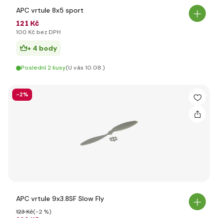
APC vrtule 8x5 sport
121 Kč
100 Kč bez DPH
+ 4 body
Poslední 2 kusy
(U vás 10.08.)
-2%
APC vrtule 9x3.8SF Slow Fly
123 Kč
(-2 %)