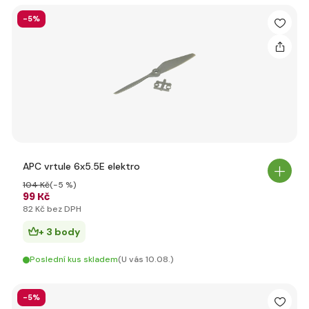
-5%
APC vrtule 6x5.5E elektro
104 Kč
(-5 %)
99 Kč
82 Kč bez DPH
+ 3 body
Poslední kus skladem
(U vás 10.08.)
-5%