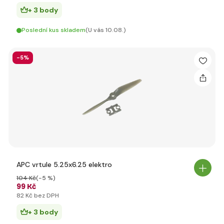
+ 3 body
Poslední kus skladem
(U vás 10.08.)
-5%
APC vrtule 5.25x6.25 elektro
104 Kč
(-5 %)
99 Kč
82 Kč bez DPH
+ 3 body