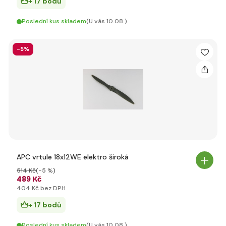
+ 17 bodů
Poslední kus skladem
(U vás 10.08.)
-5%
APC vrtule 18x12WE elektro široká
514 Kč
(-5 %)
489 Kč
404 Kč bez DPH
+ 17 bodů
Poslední kus skladem
(U vás 10.08.)