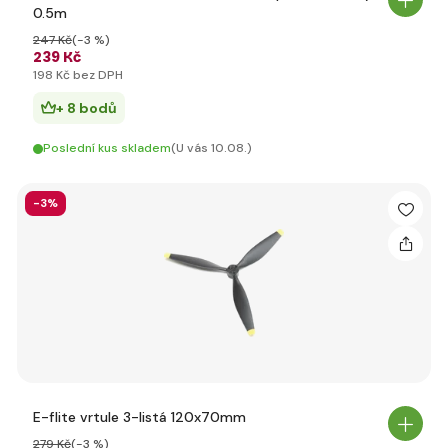
0.5m
247 Kč
(-3 %)
239 Kč
198 Kč bez DPH
+ 8 bodů
Poslední kus skladem
(U vás 10.08.)
-3%
E-flite vrtule 3-listá 120x70mm
279 Kč
(-3 %)