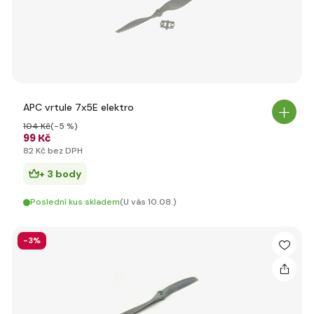
APC vrtule 7x5E elektro
104 Kč
(-5 %)
99 Kč
82 Kč bez DPH
+ 3 body
Poslední kus skladem
(U vás 10.08.)
-3%