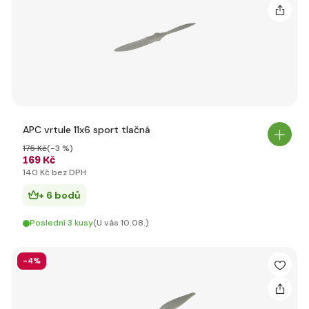
APC vrtule 11x6 sport tlačná
175 Kč
(-3 %)
169 Kč
140 Kč bez DPH
+ 6 bodů
Poslední 3 kusy
(U vás 10.08.)
-4%