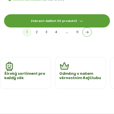
Zobrazit dalších 30 produktů
1
2
3
4
…
11
Široký sortiment pro
Odměny v našem
každý věk
věrnostním RajClubu