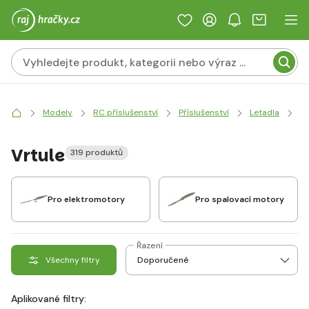
Modely
RC příslušenství
Příslušenství
Letadla
Vr
Vrtule
319 produktů
Pro elektromotory
Pro spalovací motory
Řazení
Všechny filtry
Aplikované filtry: