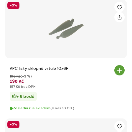
-3%
APC listy sklopné vrtule 10x6F
195 Kč
(-3 %)
190 Kč
157 Kč bez DPH
+ 6 bodů
Poslední kus skladem
(U vás 10.08.)
-3%