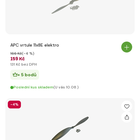
APC vrtule 11x8E elektro
166 Kč
(-4 %)
159 Kč
131 Kč bez DPH
+ 5 bodů
Poslední kus skladem
(U vás 10.08.)
-4%