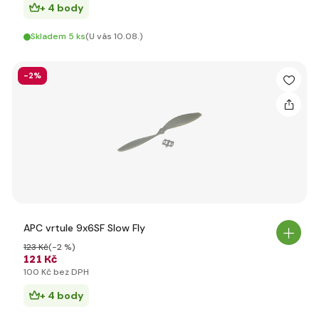
+ 4 body
Skladem 5 ks
(U vás 10.08.)
-2%
APC vrtule 9x6SF Slow Fly
123 Kč
(-2 %)
121 Kč
100 Kč bez DPH
+ 4 body