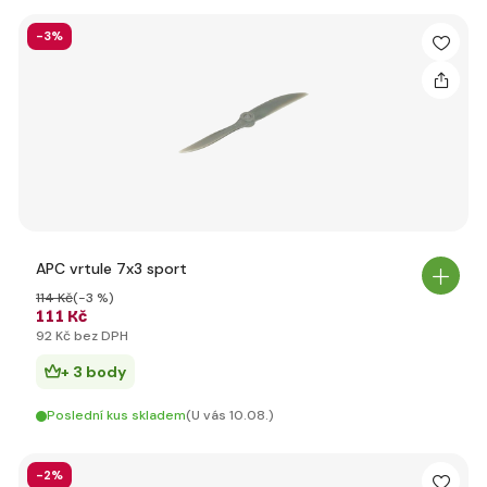
-3%
APC vrtule 7x3 sport
114 Kč
(-3 %)
111 Kč
92 Kč bez DPH
+ 3 body
Poslední kus skladem
(U vás 10.08.)
-2%