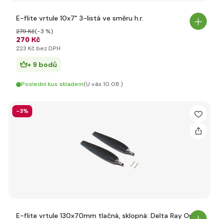
E-flite vrtule 10x7" 3-listá ve směru h.r.
279 Kč
(-3 %)
270 Kč
223 Kč bez DPH
+ 9 bodů
Poslední kus skladem
(U vás 10.08.)
-3%
E-flite vrtule 130x70mm tlačná, sklopná: Delta Ray One