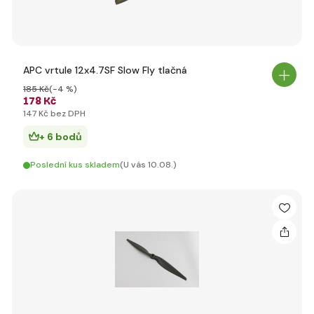
APC vrtule 12x4.7SF Slow Fly tlačná
185 Kč
(-4 %)
178 Kč
147 Kč bez DPH
+ 6 bodů
Poslední kus skladem
(U vás 10.08.)