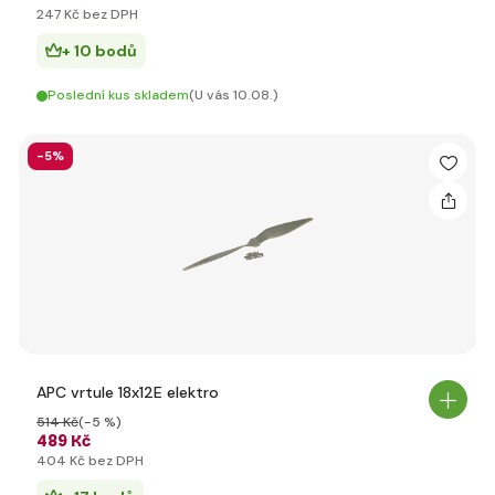
247 Kč bez DPH
+ 10 bodů
Poslední kus skladem
(U vás 10.08.)
-5%
APC vrtule 18x12E elektro
514 Kč
(-5 %)
489 Kč
404 Kč bez DPH