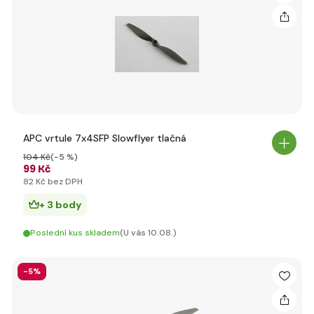
APC vrtule 7x4SFP Slowflyer tlačná
104 Kč
(-5 %)
99 Kč
82 Kč bez DPH
+ 3 body
Poslední kus skladem
(U vás 10.08.)
-5%