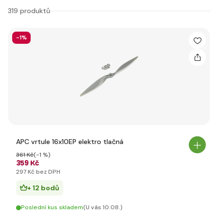
319 produktů
-1%
APC vrtule 16x10EP elektro tlačná
361 Kč
(-1 %)
359 Kč
297 Kč bez DPH
+ 12 bodů
Poslední kus skladem
(U vás 10.08.)