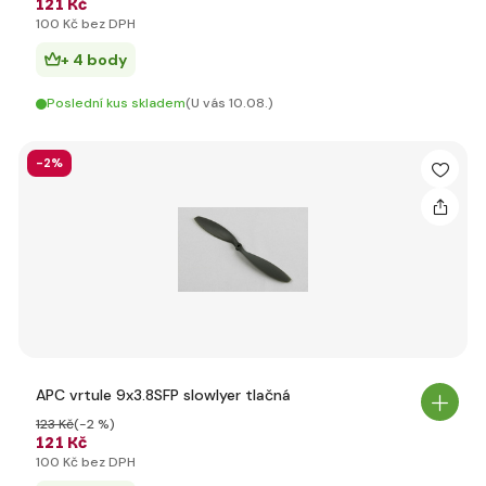
121 Kč
100 Kč bez DPH
+ 4 body
Poslední kus skladem
(U vás 10.08.)
-2%
APC vrtule 9x3.8SFP slowlyer tlačná
123 Kč
(-2 %)
121 Kč
100 Kč bez DPH