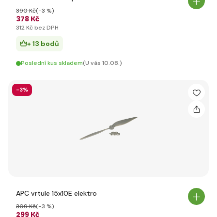
390 Kč
(-3 %)
378 Kč
312 Kč bez DPH
+ 13 bodů
Poslední kus skladem
(U vás 10.08.)
-3%
APC vrtule 15x10E elektro
309 Kč
(-3 %)
299 Kč