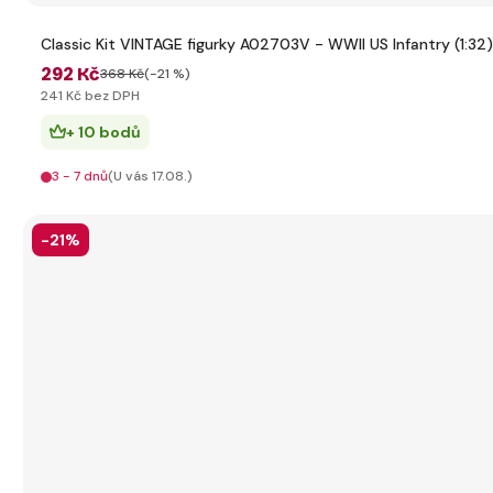
Classic Kit VINTAGE figurky A02703V - WWII US Infantry (1:32)
292 Kč
368 Kč
(-21 %)
241 Kč bez DPH
+ 10 bodů
3 - 7 dnů
(U vás 17.08.)
-21%