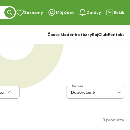
Seznamy
Můj účet
Zprávy
Košík
Často kladené otázky
RajClub
Kontakt
Řazení
tu
3 produkty