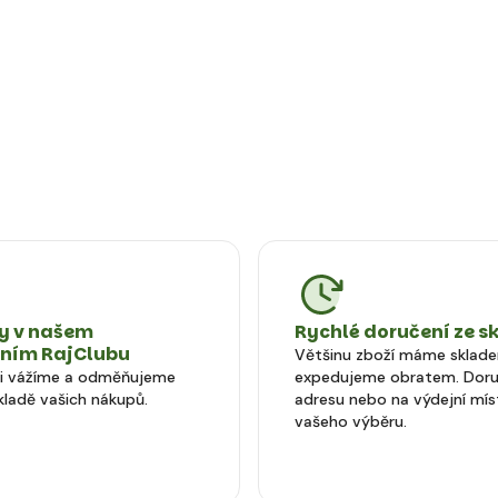
 v našem
Rychlé doručení ze s
tním RajClubu
Většinu zboží máme sklad
si vážíme a odměňujeme
expedujeme obratem. Doru
kladě vašich nákupů.
adresu nebo na výdejní mís
vašeho výběru.