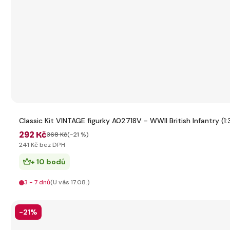
Classic Kit VINTAGE figurky A02718V - WWII British Infantry (1:
292 Kč
368 Kč
(-21 %)
241 Kč bez DPH
+ 10 bodů
3 - 7 dnů
(U vás 17.08.)
-21%