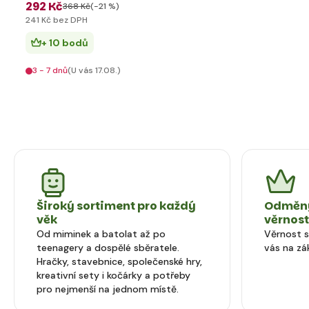
292 Kč
368 Kč
(-21 %)
241 Kč bez DPH
+ 10 bodů
3 - 7 dnů
(U vás 17.08.)
Široký sortiment pro každý
Odměny
věk
věrnos
Od miminek a batolat až po
Věrnost 
teenagery a dospělé sběratele.
vás na zá
Hračky, stavebnice, společenské hry,
kreativní sety i kočárky a potřeby
pro nejmenší na jednom místě.