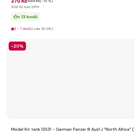
370 Kč
459 Kč
(-19 %)
306 Kč bez DPH
+ 13 bodů
3 - 7 dnů
(U vás 18.08.)
-20%
Model Kit tank 13531 - German Panzer III Ausf.J "North Africa" (