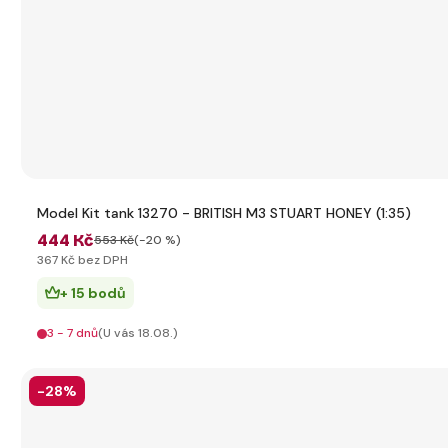
Model Kit tank 13270 - BRITISH M3 STUART HONEY (1:35)
444 Kč
553 Kč
(-20 %)
367 Kč bez DPH
+ 15 bodů
3 - 7 dnů
(U vás 18.08.)
-28%