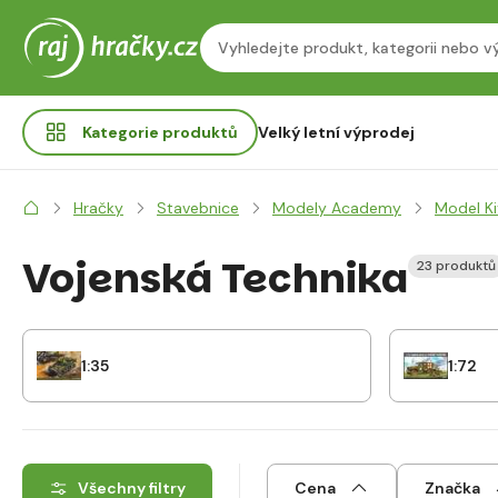
Kategorie
produktů
Velký letní výprodej
Hračky
Stavebnice
Modely Academy
Model Ki
Vojenská Technika
23 produktů
1:35
1:72
Všechny filtry
Cena
Značka