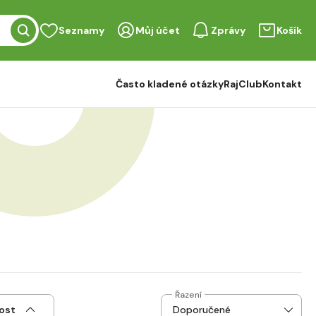
Seznamy
Můj účet
Zprávy
Košík
Často kladené otázky
RajClub
Kontakt
Řazení
ost