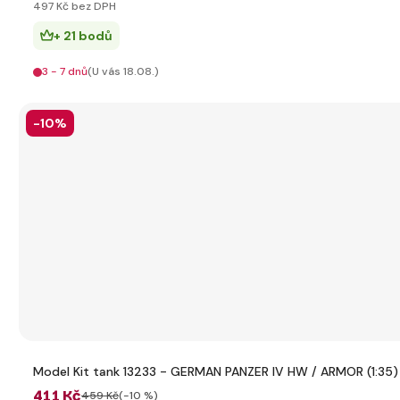
497 Kč bez DPH
+ 21 bodů
3 - 7 dnů
(U vás 18.08.)
-10%
Model Kit tank 13233 - GERMAN PANZER IV HW / ARMOR (1:35)
411 Kč
459 Kč
(-10 %)