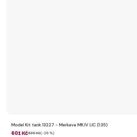
Model Kit tank 13227 - Merkava MK.IV LIC (1:35)
601 Kč
835 Kč
(-28 %)