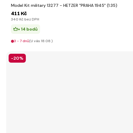
Model Kit military 13277 - HETZER "PRAHA 1945" (1:35)
411 Kč
340 Kč bez DPH
+ 14 bodů
3 - 7 dnů
(U vás 18.08.)
-20%