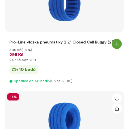
Pro-Line vložka pneumatiky 2.2" Closed Cell Buggy (2)
309 Kč
(-3 %)
299 Kč
247 Kč bez DPH
+ 10 bodů
Expedice do 48 hodín
(U vás 12.08.)
-3%