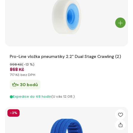
Pro-Line vložka pneumatiky 2.2" Dual Stage Crawling (2)
998 Kč
(-13 %)
868 Kč
717 Kč bez DPH
+ 30 bodů
Expedice do 48 hodín
(U vás 12.08.)
-3%