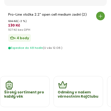
Pro-Line vložka 2.2" open cell medium zadní (2)
134 Kč
(-3 %)
130 Kč
107 Kč bez DPH
+ 4 body
Expedice do 48 hodín
(U vás 12.08.)
Široký sortiment pro
Odměny v našem
každý věk
věrnostním RajClubu