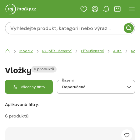
Modely
RC příslušenství
Příslušenství
Auta
Kola
Vložky
6 produktů
Řazení
Všechny filtry
Aplikované filtry:
6 produktů