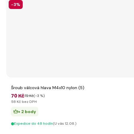
-3%
Šroub válcová hlava M4x10 nylon (5)
70 Kč
72 Kč
(-3 %)
58 Kč bez DPH
+ 2 body
Expedice do 48 hodín
(U vás 12.08.)