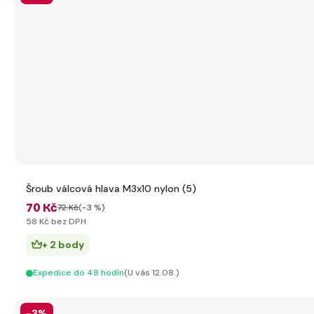
Šroub válcová hlava M3x10 nylon (5)
70 Kč
72 Kč
(-3 %)
58 Kč bez DPH
+ 2 body
Expedice do 48 hodín
(U vás 12.08.)
-3%