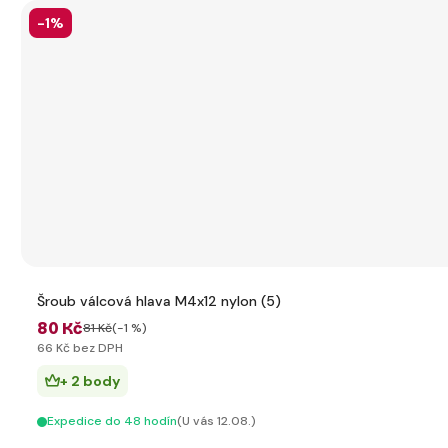
-1%
Šroub válcová hlava M4x12 nylon (5)
80 Kč
81 Kč
(-1 %)
66 Kč bez DPH
+ 2 body
Expedice do 48 hodín
(U vás 12.08.)