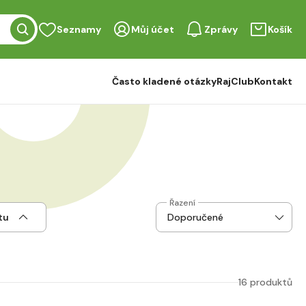
Seznamy
Můj účet
Zprávy
Košík
Často kladené otázky
RajClub
Kontakt
Řazení
tu
16 produktů