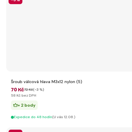
Šroub válcová hlava M3x12 nylon (5)
70 Kč
72 Kč
(-3 %)
58 Kč bez DPH
+ 2 body
Expedice do 48 hodín
(U vás 12.08.)