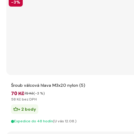
-3%
Šroub válcová hlava M3x20 nylon (5)
70 Kč
72 Kč
(-3 %)
58 Kč bez DPH
+ 2 body
Expedice do 48 hodín
(U vás 12.08.)