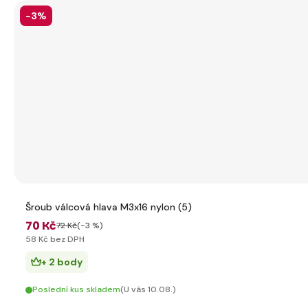
-3%
Šroub válcová hlava M3x16 nylon (5)
70 Kč
72 Kč
(-3 %)
58 Kč bez DPH
+ 2 body
Poslední kus skladem
(U vás 10.08.)