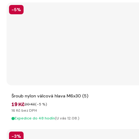
-5%
Šroub nylon válcová hlava M6x30 (5)
19 Kč
20 Kč
(-5 %)
16 Kč bez DPH
Expedice do 48 hodín
(U vás 12.08.)
-3%