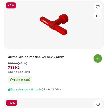
-8%
Arrma klíč na matice kol hex 24mm
803 Kč
(-8 %)
738 Kč
610 Kč bez DPH
+ 26 bodů
Expedice do 48 hodín
(U vás 12.08.)
-10%