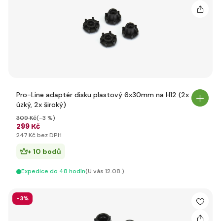
Pro-Line adaptér disku plastový 6x30mm na H12 (2x
úzký, 2x široký)
309 Kč
(-3 %)
299 Kč
247 Kč bez DPH
+ 10 bodů
Expedice do 48 hodín
(U vás 12.08.)
-3%