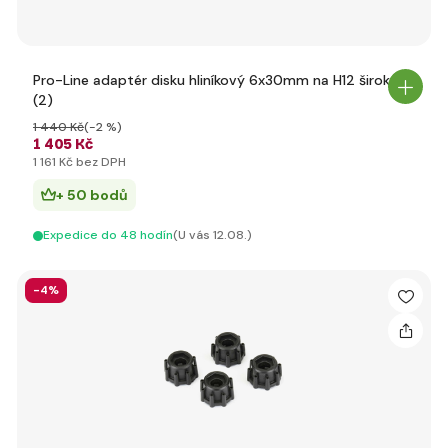
Pro-Line adaptér disku hliníkový 6x30mm na H12 široký
(2)
1 440 Kč
(-2 %)
1 405 Kč
1 161 Kč bez DPH
+ 50 bodů
Expedice do 48 hodín
(U vás 12.08.)
-4%