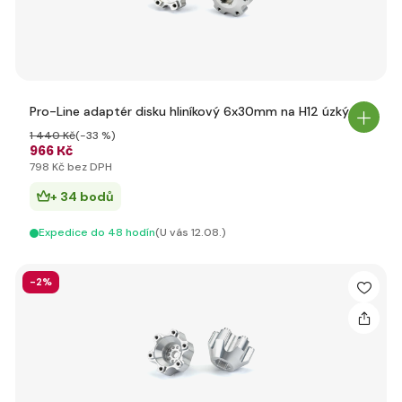
Pro-Line adaptér disku hliníkový 6x30mm na H12 úzký (2)
1 440 Kč
(-33 %)
966 Kč
798 Kč bez DPH
+ 34 bodů
Expedice do 48 hodín
(U vás 12.08.)
-2%