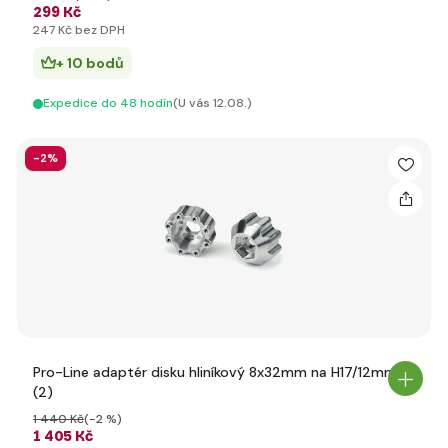
299 Kč
247 Kč bez DPH
+ 10 bodů
Expedice do 48 hodín
(U vás 12.08.)
-2%
Pro-Line adaptér disku hliníkový 8x32mm na H17/12mm
(2)
1 440 Kč
(-2 %)
1 405 Kč