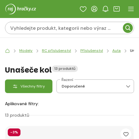
Modely
RC příslušenství
Příslušenství
Auta
Unaš
Unašeče kol
13 produktů
Řazení
Všechny filtry
Aplikované filtry:
13 produktů
-3%