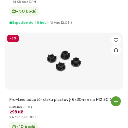
1 161 Kč bez DPH
+ 50 bodů
Expedice do 48 hodín
(U vás 12.08.)
-3%
Pro-Line adaptér disku plastový 6x30mm na H12 SC (4)
309 Kč
(-3 %)
299 Kč
247 Kč bez DPH
+ 10 bodů