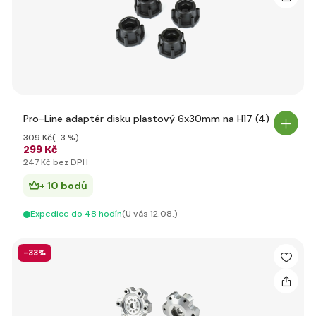
Pro-Line adaptér disku plastový 6x30mm na H17 (4)
309 Kč
(-3 %)
299 Kč
247 Kč bez DPH
+ 10 bodů
Expedice do 48 hodín
(U vás 12.08.)
-33%