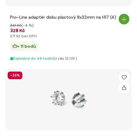
Pro-Line adaptér disku plastový 8x32mm na H17 (4)
341 Kč
(-4 %)
328 Kč
271 Kč bez DPH
+ 11 bodů
Expedice do 48 hodín
(U vás 12.08.)
-33%