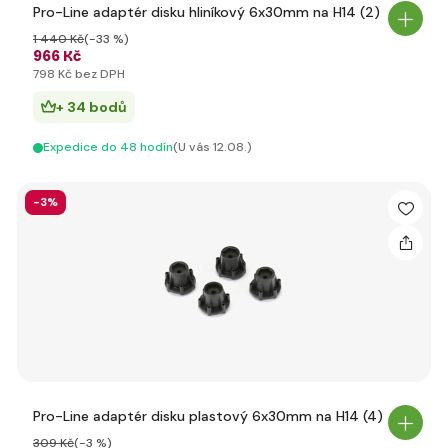
Pro-Line adaptér disku hliníkový 6x30mm na H14 (2)
1 440 Kč
(-33 %)
966 Kč
798 Kč bez DPH
+ 34 bodů
Expedice do 48 hodín
(U vás 12.08.)
-3%
Pro-Line adaptér disku plastový 6x30mm na H14 (4)
309 Kč
(-3 %)