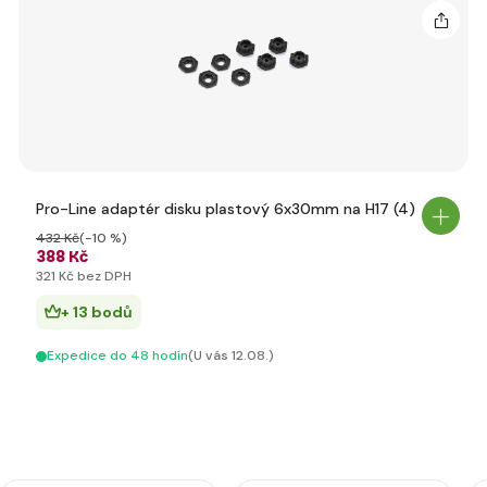
Pro-Line adaptér disku plastový 6x30mm na H17 (4)
432 Kč
(-10 %)
388 Kč
321 Kč bez DPH
+ 13 bodů
Expedice do 48 hodín
(U vás 12.08.)