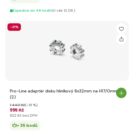
Expedice do 48 hodín
(U vás 12.08.)
-31%
Pro-Line adaptér disku hliníkový 8x32mm na H17/0mm
(2)
1 440 Kč
(-31 %)
995 Kč
822 Kč bez DPH
+ 35 bodů