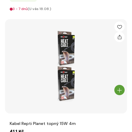
3 - 7 dnů
(U vás 18.08.)
Kabel Repti Planet topný 15W 4m
411 Kč