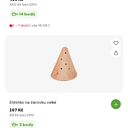
340 Kč bez DPH
+ 14 bodů
3 - 7 dnů
(U vás 18.08.)
Stínítko na žárovku velké
107 Kč
88 Kč bez DPH
+ 3 body