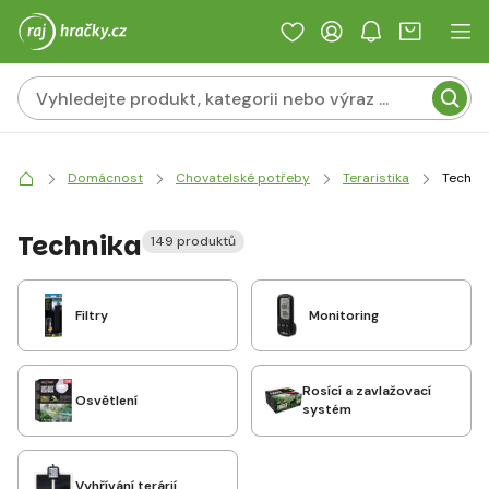
Domácnost
Chovatelské potřeby
Teraristika
Techni
Technika
149 produktů
Filtry
Monitoring
Rosící a zavlažovací
Osvětlení
systém
Vyhřívání terárií