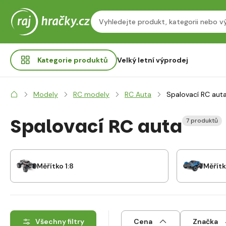
Kategorie
produktů
Velký letní výprodej
Modely
RC modely
RC Auta
Spalovací RC aut
Spalovací RC auta
7 produktů
Měřítko 1:8
Měřítk
Všechny filtry
Cena
Značka