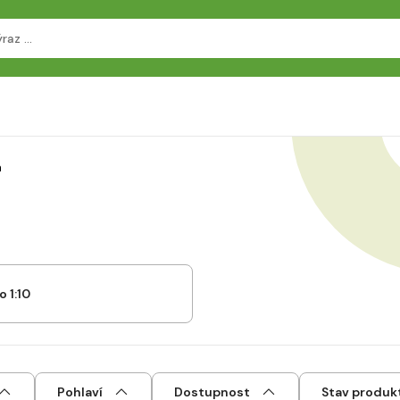
a
o 1:10
Pohlaví
Dostupnost
Stav produk