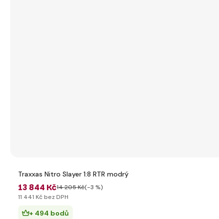
Traxxas Nitro Slayer 1:8 RTR modrý
13 844 Kč
14 205 Kč
(-3 %)
11 441 Kč bez DPH
+ 494 bodů