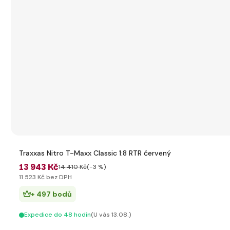
Traxxas Nitro T-Maxx Classic 1:8 RTR červený
13 943 Kč
14 410 Kč
(-3 %)
11 523 Kč bez DPH
+ 497 bodů
Expedice do 48 hodín
(U vás 13.08.)