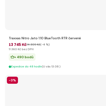
Traxxas Nitro Jato 1:10 BlueTooth RTR červené
13 745 Kč
14 309 Kč
(-4 %)
11 360 Kč bez DPH
+ 490 bodů
Expedice do 48 hodín
(U vás 13.08.)
-3%