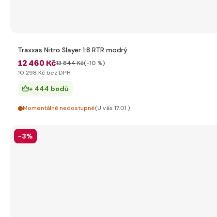
Traxxas Nitro Slayer 1:8 RTR modrý
12 460 Kč
13 844 Kč
(-10 %)
10 298 Kč bez DPH
+ 444 bodů
Momentálně nedostupné
(U vás 17.01.)
-3%