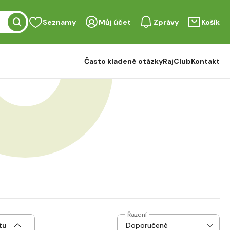
Seznamy
Můj účet
Zprávy
Košík
Často kladené otázky
RajClub
Kontakt
Řazení
tu