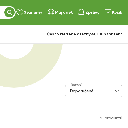
Seznamy
Můj účet
Zprávy
Košík
Často kladené otázky
RajClub
Kontakt
Řazení
41 produktů