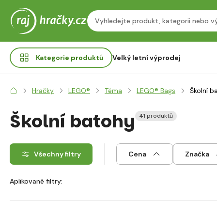
Kategorie
produktů
Velký letní výprodej
Hračky
LEGO®
Téma
LEGO® Bags
Školní b
Školní batohy
41 produktů
Všechny filtry
Cena
Značka
Aplikované filtry: