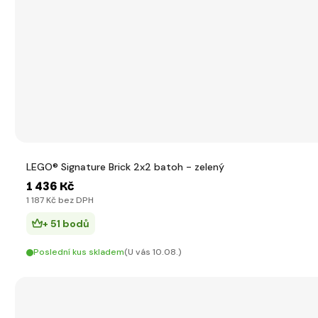
LEGO® Signature Brick 2x2 batoh - zelený
1 436 Kč
1 187 Kč bez DPH
+ 51 bodů
Poslední kus skladem
(U vás 10.08.)