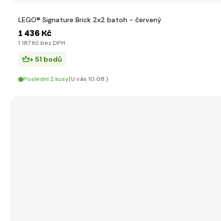
LEGO® Signature Brick 2x2 batoh - červený
1 436 Kč
1 187 Kč bez DPH
+ 51 bodů
Poslední 2 kusy
(U vás 10.08.)